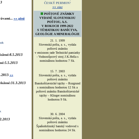
13
hutníckych spolkov (VEBH)?
v roku 2006
bolo založené
Sdružení hornických a
hutnických spolků ČR
?
ávami...
»» plné
27.9.2008
na 1.stretnutí banských
miest a obcí Slovenska v Pezinku,
bol Združeniu udelený
ČESKÝ PERMON
?
»»
viac
nok
POŠTOVÉ ZNÁMKY
VYDANÉ SLOVENSKOU
ložené:8.5.2013
POŠTOU, A.S.
V ROKOCH 1999-2022
ené:5.5.2013
S TÉMATIKOU BANÍCTVA,
GEOLÓGIE A MINERALÓGIE
21. 1. 1999
3.2013
»»
Slovenská pošta, a. s., vydala
poštovú známku
vložené:31.3.2013
v emisnom rade Technické pamiatky
- Vodnostĺpcový stroj J.K.Hella s
nominálnou hodnotou 7 Sk.
15. 7. 2003
Slovenská pošta, a. s., vydala
k
poštovú známku
Banskoštiavnické tajchy – Rozgrund
.2.2013
s nominálnou hodnotou 12 Sk a
poštovú známku Banskoštiavnické
tajchy – Klinger nominálnou
hodnotou 9 Sk.