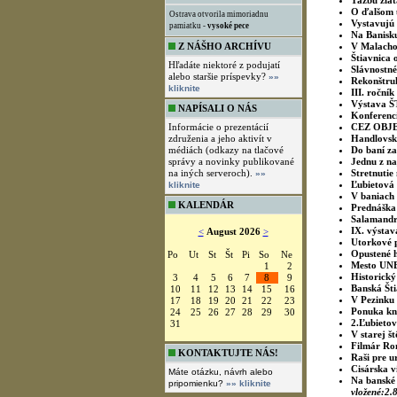
Ťažbu zlat
O ďalšom u
Ostrava otvorila mimoriadnu
Vystavujú 
pamiatku -
vysoké pece
Na Banisk
Z NÁŠHO ARCHÍVU
V Malachov
Štiavnica
Hľadáte niektoré z podujatí
Slávnostné
alebo staršie príspevky?
»»
Rekonštruk
kliknite
III. ročn
Výstava 
Konferen
CEZ OBJ
Handlovskí
Do baní za
Jednu z na
Stretnutie
Ľubietová 
V baniach 
Prednáška
Salamandro
IX. výstav
NAPÍSALI O NÁS
Utorkové p
Opustené h
Informácie o prezentácií
Mesto UNE
združenia a jeho aktivít v
Historický
médiách (odkazy na tlačové
Banská Šti
správy a novinky publikované
V Pezinku 
na iných serveroch).
»»
Ponuka kni
kliknite
2.Ľubietov
V starej š
KALENDÁR
Filmár Rom
Raši pre u
<
August 2026
>
Cisárska v
Na banské 
Po
Ut
St
Št
Pi
So
Ne
vložené:2.