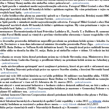
ažba v Nižnej Slanej mohla ešte niekoľko rokov pokračovať.
- pokračovanie.
a Spiši patrilo v minulosti medzi najrozšírenejšie odvetvia. Fotograf Miloš Greisel z obce Hni
doposiaľ navštívil okolo 80 banských štôlní v spišskom regióne. My vám prinášame v tejto r
vejších baní Spiša.
- pokračovanie.
v ťažbe bridlicového plynu na americký spôsob sa v Európe neuskutoční. Britskej stanici BBC
nej plynárenskej únie (IGU) Jerome Ferrier.
- pokračovanie.
a Spiši patrilo v minulosti medzi najrozšírenejšie odvetvia. Fotograf Miloš Greisel z obce Hni
doposiaľ navštívil okolo 80 banských štôlní v spišskom regióne. My vám prinášame v tejto r
vejších baní Spiša.
- pokračovanie.
mestnancov Hornonitrianskych baní Prievidza Ladislava H., Jozefa T. a Dalibora R. samos
evidzi Pavol Bielik uznal za vinných z prečinu všeobecného ohrozenia v kauze tragického výb
.
- pokračovanie.
vo životného prostredia definitívne nepredĺži povolenie na prieskum ložísk uránu v lokalite 
ach. Novinárov o tom dnes informoval minister životného prostredia Peter Žiga.
- pokračovan
Š. Baňa Dolina vo Veľkom Krtíši definitívne končí. Na tunajší úrad práce nahlásili hroma
dého uhlia tu skončia ku dňu 31. mája. Baňa je už niekoľko rokov v útlme. Už trikrát im štá
nie.
váhania zo strany štátu dostal prieskum uránu na východe Slovenska stop. Ministerstvo živo
 žiadosti firmy Ludovika Energy o predĺženie lehoty na prieskum ložísk uránu na Jahodnej p
.
- pokračovanie.
mala návštevníkom sprístupniť nové zaujímavé priestory, ktoré sú pre nich v súčasnosti u
 V Banskej Štiavnici pokračujú práce na oprave Starého zámku, s ktorými Slovenské ban
- pokračovanie.
 ktoré má vyše 160-ročnú históriu sa vyťažilo približne 36 miliónov ton hnedého uhlia. VE
repúšťanie 34 baníkov a zamestnancov Bane Dolina vo Veľkom Krtíši nahlásili na tamojšo
e sa má realizovať v čase od 13. februára do 31. marca 2015.
- pokračovanie.
má ukryté v zemi nerastné bohatstvo v hodnote rádovo desiatok miliárd eur, no štát z neho z
Bratislava 1. februára (TASR) - Najcennejším ložiskom je mastenec v Gemerskej Polome s v
akmer 85 miliónov ton.
- pokračovanie.
ažobný koncern Chevron Corporation ukončí prieskum ložísk bridlicového plynu v Poľsku.
rmy.
- pokračovanie.
kcií Sdružení hornických a hutnických spolků České republiky v roku 2015
vlože
»» kliknite
vnický betlehem sa rozrástol o sedem divov mesta
vložené:14.2.2015
»» celý článok
slúžia počas vianočných omší v Štiavnických Baniach aj v Kremnici
vložené:1
»» celý článok