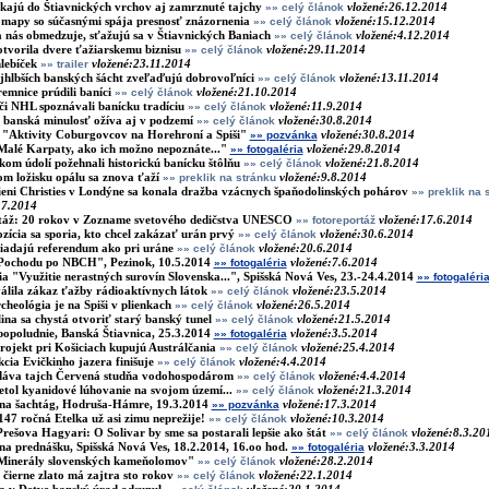
ákajú do Štiavnických vrchov aj zamrznuté tajchy
vložené:26.12.2014
»» celý článok
 mapy so súčasnými spája presnosť znázornenia
vložené:15.12.2014
»» celý článok
 nás obmedzuje, sťažujú sa v Štiavnických Baniach
vložené:4.12.2014
»» celý článok
tvorila dvere ťažiarskemu biznisu
vložené:29.11.2014
»» celý článok
lebíček
vložené:23.11.2014
»» trailer
jhlbších banských šácht zveľaďujú dobrovoľníci
vložené:13.11.2014
»» celý článok
emnice prúdili baníci
vložené:21.10.2014
»» celý článok
či NHL spoznávali banícku tradíciu
vložené:11.9.2014
»» celý článok
banská minulosť ožíva aj v podzemí
vložené:30.8.2014
»» celý článok
"Aktivity Coburgovcov na Horehroní a Spiši"
vložené:30.8.2014
»» pozvánka
alé Karpaty, ako ich možno nepoznáte..."
vložené:29.8.2014
»» fotogaléria
om údolí požehnali historickú banícku štôlňu
vložené:21.8.2014
»» celý článok
m ložisku opálu sa znova ťaží
vložené:9.8.2014
»» preklik na stránku
ieni Christies v Londýne sa konala dražba vzácnych špaňodolinských pohárov
»» preklik na 
.7.2014
táž: 20 rokov v Zozname svetového dedičstva UNESCO
vložené:17.6.2014
»» fotoreportáž
zícia sa sporia, kto chcel zakázať urán prvý
vložené:30.6.2014
»» celý článok
iadajú referendum ako pri uráne
vložené:20.6.2014
»» celý článok
"Pochodu po NBCH", Pezinok, 10.5.2014
vložené:7.6.2014
»» fotogaléria
a "Využitie nerastných surovín Slovenska...", Spišská Nová Ves, 23.-24.4.2014
»» fotogaléri
álila zákaz ťažby rádioaktívnych látok
vložené:23.5.2014
»» celý článok
cheológia je na Spiši v plienkach
vložené:26.5.2014
»» celý článok
ina sa chystá otvoriť starý banský tunel
vložené:21.5.2014
»» celý článok
opoludnie, Banská Štiavnica, 25.3.2014
vložené:3.5.2014
»» fotogaléria
ojekt pri Košiciach kupujú Austrálčania
vložené:25.4.2014
»» celý článok
cia Evičkinho jazera finišuje
vložené:4.4.2014
»» celý článok
dáva tajch Červená studňa vodohospodárom
vložené:4.4.2014
»» celý článok
tol kyanidové lúhovanie na svojom území...
vložené:21.3.2014
»» celý článok
na šachtág, Hodruša-Hámre, 19.3.2014
vložené:17.3.2014
»» pozvánka
147 ročná Etelka už asi zimu neprežije!
vložené:10.3.2014
»» celý článok
rešova Hagyari: O Solivar by sme sa postarali lepšie ako štát
vložené:8.3.20
»» celý článok
a prednášku, Spišská Nová Ves, 18.2.2014, 16.oo hod.
vložené:3.3.2014
»» fotogaléria
Minerály slovenských kameňolomov"
vložené:28.2.2014
»» celý článok
čierne zlato má zajtra sto rokov
vložené:22.1.2014
»» celý článok