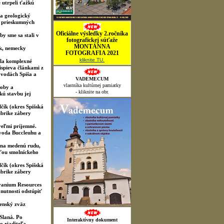
utrpeli ťažkú
a geologický
h prieskumných
Oficiálne výsledky 2.ročníka
y sme sa stali v
fotografickej súťaže
MONTÁNNA
k, nemecky
FOTOGRAFIA 2021
kliknite TU.
ala komplexné
ispieva článkami z
 vodách Spiša a
VADEMECUM
vlastníka kultúrnej pamiatky
roby a
- kliknite na obr.
ú stavbu jej
lčík (okres Spišská
ubrike zábery
eľmi príjemné.
voda Buccleuhu a
 na medenú rudu,
sťou smolníckeho
lčík (okres Spišská
ubrike zábery
ranium Resources
nutnosti odstúpiť
enský zväz
Slaná. Po
Interaktívny dokument
o riaditeľa