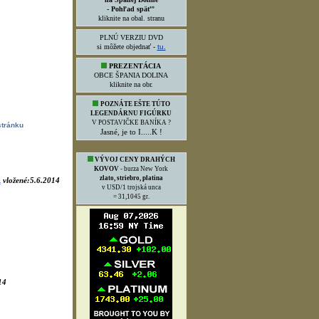
- Pohľad späť"
kliknite na obal. stranu
PLNÚ VERZIU DVD
si môžete objednať -
tu.
stránku
PREZENTÁCIA
OBCE ŠPANIA DOLINA
kliknite na obr.
vložené:5.6.2014
POZNÁTE EŠTE TÚTO
a
LEGENDÁRNU FIGÚRKU
V POSTAVIČKE BANÍKA ?
Jasné, je to I.....K !
VÝVOJ CENY DRAHÝCH
KOVOV
- burza New York
zlato, striebro, platina
v USD/1 trojská unca
= 31,1045 gr.
14