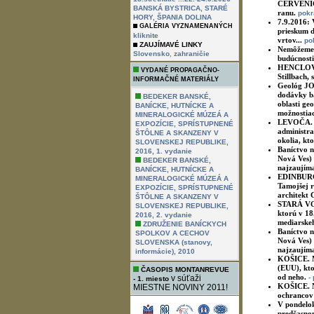
ČERVENICA
BANSKÁ BYSTRICA, STARÉ
ranu.
pokr
HORY, ŠPANIA DOLINA
7.9.2016:
GALÉRIA VYZNAMENANÝCH
prieskum d
kliknite
vrtov...
po
ZAUJÍMAVÉ LINKY
Nemôžeme o
,
Slovensko
zahraničie
budúcnosti
HENCLOVÁ. 
VYDANÉ PROPAGAČNO-
Stillbach,
INFORMAČNÉ MATERIÁLY
Geológ JO
dodávky ba
BEDEKER BANSKÉ,
oblasti ge
BANÍCKE, HUTNÍCKE A
možnostiac
MINERALOGICKÉ MÚZEÁ A
LEVOČA. L
EXPOZÍCIE, SPRÍSTUPNENÉ
administra
ŠTÔLNE A SKANZENY V
okolia, kt
SLOVENSKEJ REPUBLIKE,
Baníctvo na
2016, 1. vydanie
Nová Ves) 
BEDEKER BANSKÉ,
najzaujíma
BANÍCKE, HUTNÍCKE A
EDINBURGH
MINERALOGICKÉ MÚZEÁ A
Tamojšej r
EXPOZÍCIE, SPRÍSTUPNENÉ
architekt 
ŠTÔLNE A SKANZENY V
STARÁ VODA
SLOVENSKEJ REPUBLIKE,
ktorú v 18
2016, 2. vydanie
mediarske
ZDRUŽENIE BANÍCKYCH
Baníctvo na
SPOLKOV A CECHOV
Nová Ves) 
SLOVENSKA (stanovy,
najzaujíma
informácie), 2010
KOŠICE. M
(EUU), kto
ČASOPIS MONTANREVUE
od neho.
v súťaži
-
- 1. miesto
KOŠICE. Na
MIESTNE NOVINY 2011!
ochrancov 
V pondelok
predčasnom