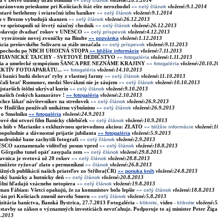
a v Detve banský úrad odsunul
vložené:20.1.2014
»» celý článok
ránovom prieskume pri Košiciach štát ešte nerozhodol
vložené:9.1.2014
»» celý článok
staré betlehemy i sviatočnú izbu baníkov
vložené:9.1.2014
»» celý článok
u v Brezne vybudujú skanzen
vložené:26.12.2013
»» celý článok
e sprístupnili už štvrtý náučný chodník
vložené:26.12.2013
»» celý článok
 oslavuje dvadsať rokov v UNESCO
vložené:4.12.2013
»» celý príspevok
 vysvätenie novej zvoničky na Bindte
vložené:1.12.2013
»» pozvánka
cia prešovského Solivaru sa stále nezačala
vložené:9.11.2013
»» celý príspevok
ík pochodu po NBCH UHOĽNÁ STOPA
vložené:7.11.2013
»» bližšie informácie
ŠTIAVNICKÉ TAJCHY - SVETOVÉ DEDIČSTVO
vložené:1.11.2013
»» fotogaléria
cia a umelecké sympózium ŠANCA PRE NEZNÁME KRAJINY
vložené:20.10.2
»» fotogaléria
EKTÍV FOTOAPARÁTU...
vložené:14.10.2013
»» fotogaléria
 baníci budú dolovať ryby z vlastnej farmy
vložené:11.10.2013
»» celý článok
čali brať Rumunov, medzi Slovákmi nie je záujem
vložené:10.10.2013
»» celý článok
jstarších štôlní ukrýval kurín
vložené:9.10.2013
»» celý článok
 našich českých kamarátov !
vložené:2.10.2013
»» fotogaléria
chce lákať návštevníkov na stredovek
vložené:26.9.2013
»» celý článok
v Hnilčíku používali unikátnu výbušninu
vložené:26.9.2013
»» celý článok
 o Smolníku
vložené:24.9.2013
»» fotogaléria
vé dni otvorí film Banícky chlebíček
vložené:10.9.2013
»» celý článok
a húb v Marianke s exkluzívnou sprievodnou akciou: ZLATO
vložené:1
»» bližšie informácie
opoludnie a slávnostné prijatie jubilanta
vložené:5.9.2013
»» fotogaléria
odrušské bane zachytili fotografi
vložené:2.9.2013
»» celý článok
SCO zaznamenalo viditeľný posun vpred
vložené:18.8.2013
»» celý článok
 Gőrgeiho tunel opäť zasypala zem
vložené:29.8.2013
»» celý článok
avnica je svetová už 20 rokov
vložené:28.8.2013
»» celý článok
môžete ryžovať zlato s permoníkmi
vložené:26.8.2013
»» článok
žných publikácií našich priateľov zo Stříbra(ČR)
vložené:24.8.2013
»» ponuka kníh
ský banícky a hutnícky deň
vložené:20.8.2013
»» celý článok
tôlni hľadajú vzácneho netopiera
vložené:19.8.2013
»» celý článok
an Fábian: Všetci opakujú, že za komunistov bolo lepšie
vložené:18.8.2013
»» celý článok
rán pri Košiciach zmenil novelu Smeru
vložené:5.8.2013
»» celý článok
izitácia baníctva, Banská Bystrica, 27.7.2013
Fotogaléria -
video
vložené:5
kliknite,
- kliknite
stavby sa zákon o významných investíciách nevzťahuje. Podporuje to aj minister Peter Žiga
8.2013