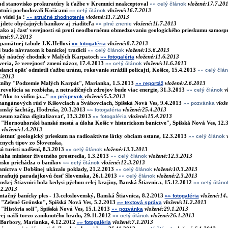
d stanovisko prokuratúry k ťažbe v Kremnici neakceptoval
vložené:17.7.20
»» celý článok
utníci pochodovali Košicami
vložené:16.7.2013
»» celý článok
 videl ja !
vložené:11.7.2013
»» stručné zhodnotenie
ájdete obyčajných baníkov aj riaditeľa
vložené:11.7.2013
»» plné znenie
ako aj časť verejnosti sú proti neodbornému obmedzovaniu geologického prieskumu samospr
žené:9.7.2013
pamätnej tabule J.K.Hellovi
vložené:8.7.2013
»» fotogaléria
 bude návratom k baníckej tradícii
vložené:15.6.2013
»» celý článok
ký náučný chodník v Malých Karpatoch
vložené:11.6.2013
»» fotogaléria
veria, že verejnosť zmení názor, 17.4.2013
vložené:11.6.2013
»» celý článok
slanci opäť odmietli ťažbu uránu, rokovanie strážili policajti, Košice, 15.4.2013
»» celý člá
6.2013
knihy "Podzemie Malých Karpát", Marianka, 1.5.2013
vložené:2.6.2013
»» reportáž
 revolúcia sa rozbieha, z netradičných zdrojov bude viac energie, 31.3.2013
v
»» celý článok
"Ako to vidím ja..."
vložené:5.5.2013
»» príspevok
angánových rúd v Kišovciach a Švábovciach, Spišská Nová Ves, 9.4.2013
vlož
»» pozvánka
nský šachtág, Hodruša, 20.3.2013
vložené:25.4.2013
»» fotogaléria
eum začína digitalizovať, 13.3.2013
vložené:15.4.2013
»» fotogaléria
"Hornouhorské banské mestá a úloha Košíc v historickom baníctve", Spišská Nová Ves, 12.
vložené:1.4.2013
etnuť geologický prieskum na radioaktívne látky obciam ostane, 12.3.2013
»» celý článok
nych tipov zo Slovenska,
ú turisti nadšení, 8.3.2013
vložené:13.3.2013
»» celý článok
ha minister životného prostredia, 1.3.2013
vložené:12.3.2013
»» celý článok
sko prichádza o baníkov
vložené:12.3.2013
»» celý článok
íctva v Dobšinej ukázalo poklady, 21.2.2013
vložené:10.3.2013
»» celý článok
hraňujú paradajkovú česť Slovenska, 26.1.2013
vložené:2.3.2013
»» celý článok
nskej Štiavnici bola kedysi pýchou celej krajiny, Banská Štiavnica, 15.12.2012
»» celý článo
.2.2013
ntačný banícky ples - 13.celoslovenský, Banská Štiavnica, 8.2.2013
vložené:14
»» fotogaléria
"Zelené Grónsko", Spišská Nová Ves, 5.2.2013
vložené:11.2.2013
»» textová správa
"História soli", Spišská Nová Ves, 15.1.2013
vložené:29.1.2013
»» pozvánka
ej našli torzo zaniknutého hradu, 29.11.2012
vložené:26.1.2013
»» celý článok
.Barbory, Marianka, 4.12.2012
vložené:7.1.2013
»» fotogaléria