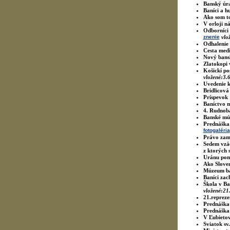
1
2
Banský úra
3
4
5
6
7
8
9
Baníci a h
10
11
12
13
14
15
16
Ako som to
17
18
19
20
21
22
23
V orloji n
24
25
26
27
28
29
30
Odborníci 
31
znenie
vlo
Odhalenie 
Cesta medi
KONTAKTUJTE NÁS!
Nový bans
Máte otázku, návrh alebo
Zlatokopi 
pripomienku?
»» kliknite
Košickí po
vložené:3.
Uvedenie 
Bridlicová
Príspevok 
Baníctvo m
4. Rudnoba
Banské múz
Prednáška 
fotogaléria
Právo zami
Sedem vzác
z ktorých s
Uránu pomá
Ako Sloven
Múzeum ban
Baníci zac
Škola v Ba
vložené:21
21.repreze
Prednáška 
Prednáška 
V Ľubietov
Sviatok sv