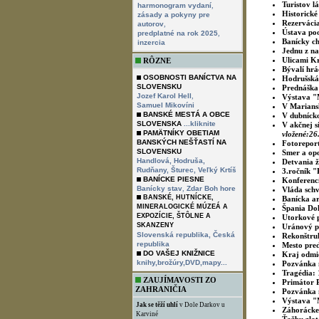
Turistov l
,
harmonogram vydaní
Historické
zásady a pokyny pre
Rezervácia
,
autorov
Ústava poo
,
predplatné na rok 2025
Banícky ch
inzercia
Jednu z na
Ulicami Kr
RÔZNE
Bývalí hrá
OSOBNOSTI BANÍCTVA NA
Hodrušská 
SLOVENSKU
Prednáška 
,
Jozef Karol Hell
Výstava "M
Samuel Mikovíni
V Mariansk
BANSKÉ MESTÁ A OBCE
V dubnícko
SLOVENSKA
...kliknite
V akčnej s
PAMÄTNÍKY OBETIAM
vložené:26
BANSKÝCH NEŠŤASTÍ NA
Fotorepor
SLOVENSKU
Smer a opo
Handlová,
Hodruša,
Detvania ž
Rudňany,
Šturec,
Veľký Krtíš
3.ročník 
BANÍCKE PIESNE
Konferenci
,
Banícky stav
Zdar Boh hore
Vláda schv
BANSKÉ, HUTNÍCKE,
Banícka ar
MINERALOGICKÉ MÚZEÁ A
Špania Dol
EXPOZÍCIE, ŠTÔLNE A
Utorkové p
SKANZENY
Uránový pr
Slovenská republika,
Česká
Rekonštruk
republika
Mesto pre
DO VAŠEJ KNIŽNICE
Kraj odmie
knihy,brožúry,DVD,mapy...
Pozvánka 
Tragédia: 
ZAUJÍMAVOSTI ZO
Primátor P
ZAHRANIČIA
Pozvánka n
Výstava "
Jak se těží uhlí
v Dole Darkov u
Záhorácke 
Karviné