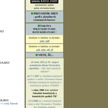
automatický update
013
počas otvorenia burzy
PREVODNÍK MIEN
- podľa aktuálnych
výmenných kurzov
ŠABLÓNA
SPRÁVNEHO TVARU
BANÍCKEHO ZNAKU !
0.9.2013
Stiahnite si šablónu vo formáte:
.eps
.pdf
Stiahnite si šablónu vo formáte:
.cdr
.eps
.gif
.tif
VIETE, ŽE...
od roku 2011 je 10. august
pamätným dňom Slovenskej
republiky
- Deň obetí banských
nešťastí?
.8.2013
od 7.7.2007
je Združenie baníckych
»» celý článok
spolkov a cechov Slovenska členom
Združenia európskych baníckych a