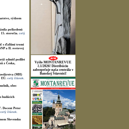
hatstve, rýdzom
ánila poškodenú
 15. storočia.
celý
 s ďalšími tromi
NP a II. svetovej
tiž odmítl podílet
Vyšlo MONTANREVUE
ků z Česka,
č.1/2026! Distribúciu
zabezpečuje naša centrála v
Banskej Štiavnici!
ospodárstva (MH)
v EÚ.
celý článok.
molník, obec
m budúcich
ť. Docent Peter
.
celý článok.
dnom Slovensku