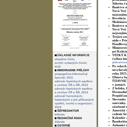
Sideritu ť
Baníctvo n
Nová Ves) 
najzaujíma
Revolúcia 
Medzinárod
Baníctvo n
Nová Ves) 
najzaujíma
Trojicu za
súdu v Pri
Handlovej
Ministerst
pri Košici
VEĽKÝ KRTÍ
ZÁKLADNÉ INFORMÁCIE
ťažbou hne
aktuálne číslo,
pokračova
archív vydaných čísiel,
Po rokoch 
tiráž
nevyhovelo
MIMORIADNE PRÍLOHY
roku 2025
propagačno-informačný
Obnova by 
špeciál, 2011
ŠTIAVNICA.
adresár baníckych spolkov
v januári.
a cechov ČR a SR, 2012
Z ložiska,
adresár baníckych spolkov
Hromadné p
a cechov ČR a SR, 2014
Prepúšťani
adresář hornických,
Slovensko 
hutnických a jim příbuzných
omrvinky. 
spolkú, cechú a organizací...
zásobami t
2015
Americký ť
ŠÉFREDAKTOR
vedenie fi
kliknite
Kalendár a
REDAKČNÁ RADA
Banskoštia
kliknite
Aušusníci 
OSTATNÉ