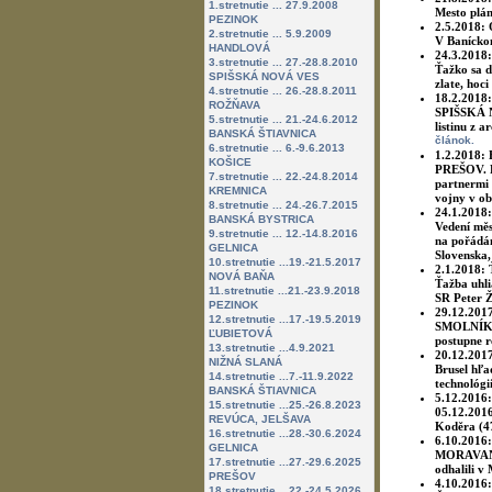
1.stretnutie ... 27.9.2008
Mesto plá
PEZINOK
2.5.2018:
2.stretnutie ... 5.9.2009
V Banícko
HANDLOVÁ
24.3.2018
3.stretnutie ... 27.-28.8.2010
Ťažko sa d
SPIŠSKÁ NOVÁ VES
zlate, hoci
4.stretnutie ... 26.-28.8.2011
18.2.2018
ROŽŇAVA
SPIŠSKÁ N
5.stretnutie ... 21.-24.6.2012
listinu z a
BANSKÁ ŠTIAVNICA
článok.
6.stretnutie ... 6.-9.6.2013
1.2.2018:
KOŠICE
PREŠOV. De
7.stretnutie ... 22.-24.8.2014
partnermi 
KREMNICA
vojny v ob
8.stretnutie ... 24.-26.7.2015
24.1.2018
BANSKÁ BYSTRICA
Vedení měs
9.stretnutie ... 12.-14.8.2016
na pořádán
GELNICA
Slovenska
10.stretnutie ...19.-21.5.2017
2.1.2018:
NOVÁ BAŇA
Ťažba uhli
11.stretnutie ...21.-23.9.2018
SR Peter Ž
PEZINOK
29.12.201
12.stretnutie ...17.-19.5.2019
SMOLNÍK. L
ĽUBIETOVÁ
postupne r
13.stretnutie ...4.9.2021
20.12.201
NIŽNÁ SLANÁ
Brusel hľa
14.stretnutie ...7.-11.9.2022
technológi
BANSKÁ ŠTIAVNICA
5.12.2016
15.stretnutie ...25.-26.8.2023
05.12.2016
REVÚCA, JELŠAVA
Koděra (47
16.stretnutie ...28.-30.6.2024
6.10.2016
GELNICA
MORAVANY.
17.stretnutie ...27.-29.6.2025
odhalili 
PREŠOV
4.10.2016
18.stretnutie ...22.-24.5.2026