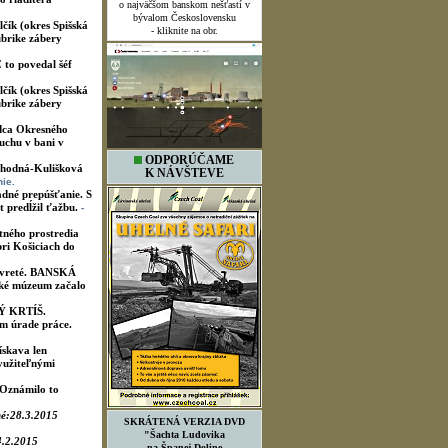
o najväčšom banskom nešťastí v
bývalom Československu
lčík (okres Spišská
- kliknite na obr.
ubrike zábery
 to povedal šéf
lčík (okres Spišská
ubrike zábery
udca Okresného
uchu v bani v
ODPORÚČAME
Jahodná-Kulišková
K NÁVŠTEVE
ie.
dné prepúšťanie. S
t predĺžil ťažbu.
-
tného prostredia
ri Košiciach do
zavreté. BANSKÁ
ské múzeum začalo
ĽKÝ KRTÍŠ.
m úrade práce.
ískava len
yužiteľnými
 Oznámilo to
né:28.3.2015
SKRÁTENÁ VERZIA DVD
"Šachta Ludovika
4.2.2015
na Španej Doline