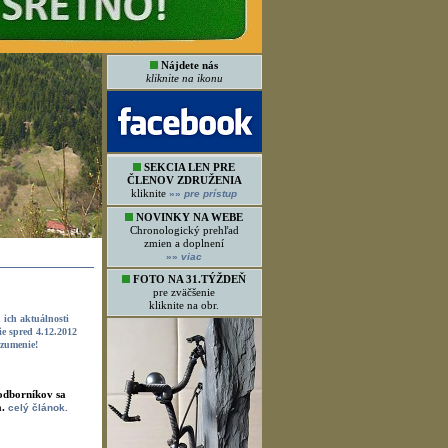
Nájdete nás
kliknite na ikonu
SEKCIA LEN PRE
ČLENOV ZDRUŽENIA
kliknite
»»
pre prístup
NOVINKY NA WEBE
Chronologický prehľad
zmien a doplnení
»»
viac
FOTO NA 31.TÝŽDEŇ
pre zväčšenie
kliknite na obr.
u ich aktuálnosti
e spred 4.12.2012
ozumenie!
odborníkov sa
a.
celý článok.