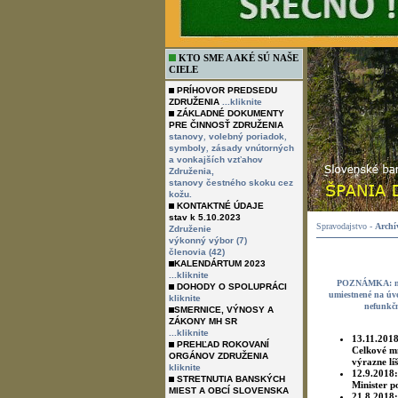
KTO SME A AKÉ SÚ NAŠE
CIELE
PRÍHOVOR PREDSEDU
ZDRUŽENIA
...kliknite
ZÁKLADNÉ DOKUMENTY
PRE ČINNOSŤ ZDRUŽENIA
,
,
stanovy
volebný poriadok
,
symboly
zásady vnútorných
a vonkajších vzťahov
Združenia,
stanovy čestného skoku cez
kožu.
KONTAKTNÉ ÚDAJE
stav k 5.10.2023
Spravodajstvo -
Archív
Združenie
výkonný výbor (7)
členovia (42)
KALENDÁRTUM 2023
...kliknite
POZNÁMKA:
n
DOHODY O SPOLUPRÁCI
umiestnené na úvo
kliknite
nefunkčn
SMERNICE, VÝNOSY A
ZÁKONY MH SR
...kliknite
13.11.201
PREHĽAD ROKOVANÍ
Celkové mn
ORGÁNOV ZDRUŽENIA
výrazne líš
kliknite
12.9.2018
STRETNUTIA BANSKÝCH
Minister p
MIEST A OBCÍ SLOVENSKA
21.8.2018