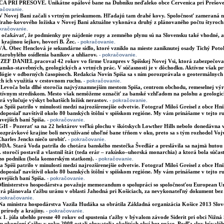
 PRI PREŠOVE. Unikátne opálové bane na Dubníku neďaleko obce Červenica pri Prešove 
ačovanie.
V Novej Bani začali s vrtným prieskumom. Hľadajú tam drahé kovy.
Spoločnosť zameraná n
raho-kovového ložiska v Novej Bani aktuálne vykonáva druhý z plánovaného počtu štyroc
kračovanie.
čakávať, že podmienky pre nájdenie ropy a zemného plynu sú na Slovensku také vhodné, ab
 krajinou šejkov, hovorí B. Žec.
- pokračovanie.
Obec Henclová je sekundárne sídlo, ktoré vzniklo na mieste zaniknutej osady Tichý Poto
 starobylého osídlenia baníkov a uhliarov.
- pokračovanie.
ZEF DANIEL pracoval 42 rokov vo firme Uranpres v Spišskej Novej Vsi, ktorá zabezpečov
nsko-stavebných, geologických a vrtných prác. V súčasnosti je v dôchodku. Aktívne však pr
ológie v odborných časopisoch. Redakcia Novín Spiša sa s ním porozprávala o geotermálnych
h ich využitia v cestovnom ruchu.
- pokračovanie.
evoča bola dlhé storočia najvýznamnejším mestom Spiša, centrom obchodu, remeselnej vý
tívnym strediskom. Mesto však nemôžeme označiť za banské vzhľadom na polohu a geologick
orá vylučuje výskyt bohatších ložísk nerastov.
- pokračovanie.
 Spiši patrilo v minulosti medzi najrozšírenejšie odvetvie. Fotograf Miloš Greisel z obce Hni
doposiaľ navštívil okolo 80 banských štôlní v spišskom regióne. My vám prinášame v tejto r
vejších baní Spiša.
- pokračovanie.
 - Pozerať sa na 22 hektárov veľkú plochu v škótskych Lowther Hills nebolo donedávna v
ozprávkové krajine boli nevyužívané uhoľné bane tŕňom v oku, preto sa s tým rozhodol Voj
Charles Jencks niečo urobiť.
- pokračovanie.
. Stará Voda patrila do chotára banského mestečka Švedlár a preslávila sa najmä hutou
. storočí postavil a vlastnil štát (teda erár – rakúsko–uhorská monarchia) a ktorá bola súča
ho podniku (bola komorským statkom).
- pokračovanie.
 Spiši patrilo v minulosti medzi najrozšírenejšie odvetvie. Fotograf Miloš Greisel z obce Hni
doposiaľ navštívil okolo 80 banských štôlní v spišskom regióne. My vám prinášame v tejto r
vejších baní Spiša.
- pokračovanie.
inisterstvo hospodárstva považuje memorandum o spolupráci so spoločnosťou European U
rá plánovala ťažbu uránu v oblasti Jahodná pri Košiciach, za nevykonateľný dokument bez 
 pokračovanie.
 ministra hospodárstva Vazila Hudáka sa obrátila Základná organizácia Košice 2013 Slov
prírody a krajiny.
- pokračovanie.
 1. júla ubehlo presne 40 rokov od spustenia ťažby v bývalom závode Siderit pri obci Nižná 
 ukončení ťažby v roku 2008 ostali obyvatelia okolitých obcí bez práce. Podľa slov bývaléh