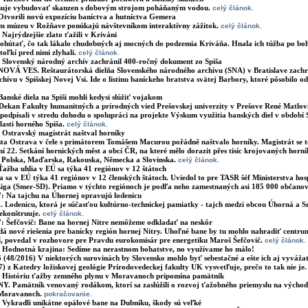
nuje vybudovať skanzen s dobovým strojom poháňaným vodou.
celý článok.
Otvorili novú expozíciu baníctva a hutníctva Gemera
m múzeu v Rožňave ponúkajú návštevníkom interaktívny zážitok.
celý článok.
:
Najrýdzejšie zlato ťažili v Kriváni
ohútať, čo tak lákalo chudobných aj mocných do podzemia Kriváňa. Hnala ich túžba po bo
 toľkí pred nimi zlyhali.
celý článok.
:
Slovenský národný archív zachránil 400-ročný dokument zo Spiša
OVÁ VES. Reštaurátorská dielňa Slovenského národného archívu (SNA) v Bratislave zachr
rchívu v Spišskej Novej Vsi. Ide o listinu baníckeho bratstva svätej Barbory, ktoré pôsobilo od
Banské diela na Spiši mohli kedysi slúžiť vojakom
kan Fakulty humanitných a prírodných vied Prešovskej univerzity v Prešove René Matlovič
podpísali v stredu dohodu o spolupráci na projekte Výskum využitia banských diel v období S
lasti horného Spiša.
celý článok.
:
Ostravský magistrát naštval horníky
ta Ostrava v čele s primátorem Tomášem Macurou pořádně naštvalo horníky. Magistrát se to
í 22. Setkání hornických měst a obcí ČR, na které mělo dorazit přes tisíc krojovaných horní
, Polska, Maďarska, Rakouska, Německa a Slovinska.
celý článok.
Ťažba uhlia v EÚ sa týka 41 regiónov v 12 štátoch
a sa v EÚ týka 41 regiónov v 12 členských štátoch. Uviedol to pre TASR šéf Ministerstva h
iga (Smer-SD). Priamo v týchto regiónoch je podľa neho zamestnaných asi 185 000 občano
7:
Na tajchu na Úhornej opravujú lodenicu
odenicu, ktorá je súčasťou kultúrno-technickej pamiatky - tajch medzi obcou Úhorná a S
ekonštruuje.
celý článok.
7:
Šefčovič: Bane na hornej Nitre nemôžeme odkladať na neskôr
dá nové riešenia pre banícky región hornej Nitry. Uhoľné bane by tu mohlo nahradiť centru
í, povedal v rozhovore pre Pravdu eurokomisár pre energetiku Maroš Šefčovič.
celý článok.
:
Hodnotná krajina: Sedíme na nerastnom bohatstve, no využívame ho málo!
 (48/2016) V niektorých surovinách by Slovensko mohlo byť sebestačné a ešte ich aj vyváža
) z Katedry ložiskovej geológie Prírodovedeckej fakulty UK vysvetľuje, prečo to tak nie je
:
Históriu ťažby zemného plynu v Moravanoch pripomína pamätník
 Pamätník venovaný rodákom, ktorí sa zaslúžili o rozvoj ťažobného priemyslu na výcho
v Moravanoch.
pokračovanie.
:
Vykradli unikátne opálové bane na Dubníku, škody sú veľké