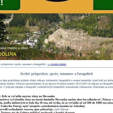
 príspevkov, správ, oznamov a fotogalérií -
»» úvodná stránka
Archív príspevkov, správ, oznamov a fotogalérií
a tejto podstránke nájdete všetky odkazy, informácie, fotogalérie a ostatné materiály, ktoré boli po dob
dnej stránke. Súčasne upozorňujeme, že po úprave úvodnej stránky 28.12.2012 sú odkazy na fotogaléri
é. V prípade záujmu o fotografie z nefunkčných fotogalérii, kontaktujte webmastera. Ďakujeme za por
8:
Kde sa vyťažilo najviac zlata na Slovensku
ožstvo vyťaženého zlata na území dnešného Slovenska možno dnes len odhadovať. Názory 
ia, podľa niektorých to bolo iba 20 ton, iní tvrdia, že sa vyťažilo až od 500 do 1000 ton zlat
:
Ludovika Energy opäť neuspela s prieskumným územím na Jahodnej
otvrdil rozhodnutie rezortu, spor pokračuje.
celý článok.
:
Turistov má do Gelnice prilákať pochwerk a banský skanzen