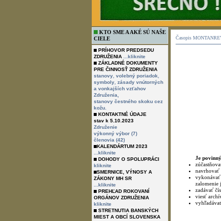
KTO SME A AKÉ SÚ NAŠE
CIELE
PRÍHOVOR PREDSEDU
ZDRUŽENIA
...kliknite
ZÁKLADNÉ DOKUMENTY
PRE ČINNOSŤ ZDRUŽENIA
,
,
stanovy
volebný poriadok
,
symboly
zásady vnútorných
a vonkajších vzťahov
Združenia,
stanovy čestného skoku cez
kožu.
KONTAKTNÉ ÚDAJE
stav k 5.10.2023
Združenie
Časopis MONTANREVU
výkonný výbor (7)
členovia (42)
KALENDÁRTUM 2023
...kliknite
DOHODY O SPOLUPRÁCI
kliknite
SMERNICE, VÝNOSY A
ZÁKONY MH SR
...kliknite
PREHĽAD ROKOVANÍ
ORGÁNOV ZDRUŽENIA
kliknite
STRETNUTIA BANSKÝCH
MIEST A OBCÍ SLOVENSKA