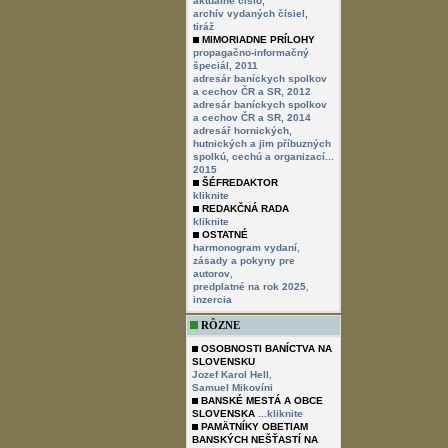
aktuálne číslo,
archív vydaných čísiel,
tiráž
MIMORIADNE PRÍLOHY
propagačno-informačný
špeciál, 2011
adresár baníckych spolkov
a cechov ČR a SR, 2012
adresár baníckych spolkov
a cechov ČR a SR, 2014
adresář hornických,
hutnických a jim příbuzných
spolkú, cechú a organizací...
2015
ŠÉFREDAKTOR
kliknite
REDAKČNÁ RADA
kliknite
OSTATNÉ
,
harmonogram vydaní
zásady a pokyny pre
,
autorov
,
predplatné na rok 2025
inzercia
RÔZNE
OSOBNOSTI BANÍCTVA NA
SLOVENSKU
,
Jozef Karol Hell
Samuel Mikovíni
BANSKÉ MESTÁ A OBCE
SLOVENSKA
...kliknite
PAMÄTNÍKY OBETIAM
BANSKÝCH NEŠŤASTÍ NA