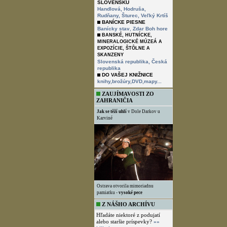
SLOVENSKU
Handlová,
Hodruša,
Rudňany,
Šturec,
Veľký Krtíš
BANÍCKE PIESNE
,
Banícky stav
Zdar Boh hore
BANSKÉ, HUTNÍCKE,
MINERALOGICKÉ MÚZEÁ A
EXPOZÍCIE, ŠTÔLNE A
SKANZENY
Slovenská republika,
Česká
republika
DO VAŠEJ KNIŽNICE
knihy,brožúry,DVD,mapy...
ZAUJÍMAVOSTI ZO
ZAHRANIČIA
Jak se těží uhlí
v Dole Darkov u
Karviné
Ostrava otvorila mimoriadnu
pamiatku -
vysoké pece
Z NÁŠHO ARCHÍVU
Hľadáte niektoré z podujatí
alebo staršie príspevky?
»»