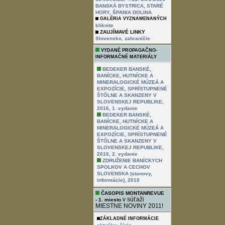
BANSKÁ BYSTRICA, STARÉ
HORY, ŠPANIA DOLINA
GALÉRIA VYZNAMENANÝCH
kliknite
ZAUJÍMAVÉ LINKY
,
Slovensko
zahraničie
VYDANÉ PROPAGAČNO-
INFORMAČNÉ MATERIÁLY
BEDEKER BANSKÉ,
BANÍCKE, HUTNÍCKE A
MINERALOGICKÉ MÚZEÁ A
EXPOZÍCIE, SPRÍSTUPNENÉ
ŠTÔLNE A SKANZENY V
SLOVENSKEJ REPUBLIKE,
2016, 1. vydanie
BEDEKER BANSKÉ,
BANÍCKE, HUTNÍCKE A
MINERALOGICKÉ MÚZEÁ A
EXPOZÍCIE, SPRÍSTUPNENÉ
ŠTÔLNE A SKANZENY V
SLOVENSKEJ REPUBLIKE,
2016, 2. vydanie
ZDRUŽENIE BANÍCKYCH
SPOLKOV A CECHOV
SLOVENSKA (stanovy,
informácie), 2010
ČASOPIS MONTANREVUE
v súťaži
- 1. miesto
MIESTNE NOVINY 2011!
ZÁKLADNÉ INFORMÁCIE