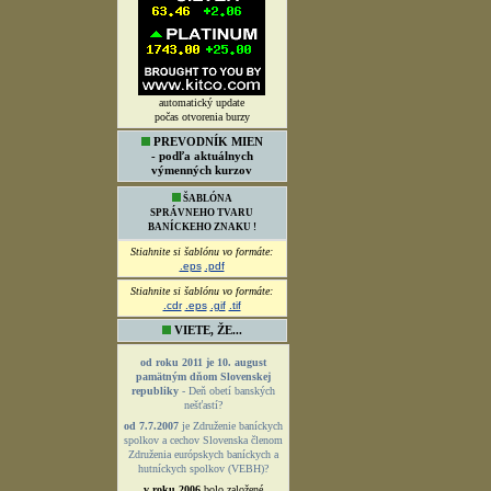
automatický update
počas otvorenia burzy
PREVODNÍK MIEN
- podľa aktuálnych
výmenných kurzov
ŠABLÓNA
SPRÁVNEHO TVARU
BANÍCKEHO ZNAKU !
Stiahnite si šablónu vo formáte:
.eps
.pdf
Stiahnite si šablónu vo formáte:
.cdr
.eps
.gif
.tif
VIETE, ŽE...
od roku 2011 je 10. august
pamätným dňom Slovenskej
republiky
- Deň obetí banských
nešťastí?
od 7.7.2007
je Združenie baníckych
spolkov a cechov Slovenska členom
Združenia európskych baníckych a
hutníckych spolkov (VEBH)?
v roku 2006
bolo založené