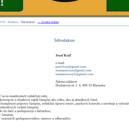
E - Redakcia -
Šéfredaktor
-
»» úvodná stránka
Šéfredaktor
Jozef Kráľ
e-mail:
jozef.kral@gmail.com
montanrevue@gmail.com
montanrevue1@gmail.com