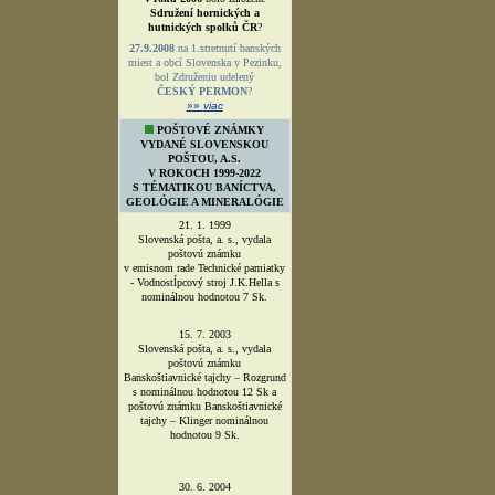
Sdružení hornických a
hutnických spolků ČR
?
27.9.2008
na 1.stretnutí banských
miest a obcí Slovenska v Pezinku,
bol Združeniu udelený
ČESKÝ PERMON
?
»»
viac
POŠTOVÉ ZNÁMKY
VYDANÉ SLOVENSKOU
POŠTOU, A.S.
V ROKOCH 1999-2022
S TÉMATIKOU BANÍCTVA,
GEOLÓGIE A MINERALÓGIE
21. 1. 1999
Slovenská pošta, a. s., vydala
poštovú známku
v emisnom rade Technické pamiatky
- Vodnostĺpcový stroj J.K.Hella s
nominálnou hodnotou 7 Sk.
15. 7. 2003
Slovenská pošta, a. s., vydala
poštovú známku
Banskoštiavnické tajchy – Rozgrund
s nominálnou hodnotou 12 Sk a
poštovú známku Banskoštiavnické
tajchy – Klinger nominálnou
hodnotou 9 Sk.
30. 6. 2004