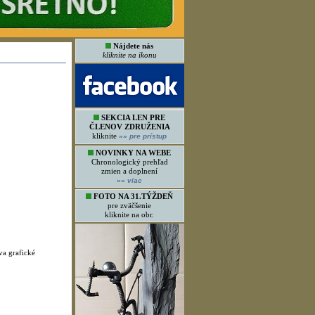
Nájdete nás
kliknite na ikonu
SEKCIA LEN PRE
ČLENOV ZDRUŽENIA
kliknite
»»
pre prístup
NOVINKY NA WEBE
Chronologický prehľad
zmien a doplnení
»»
viac
FOTO NA 31.TÝŽDEŇ
pre zväčšenie
kliknite na obr.