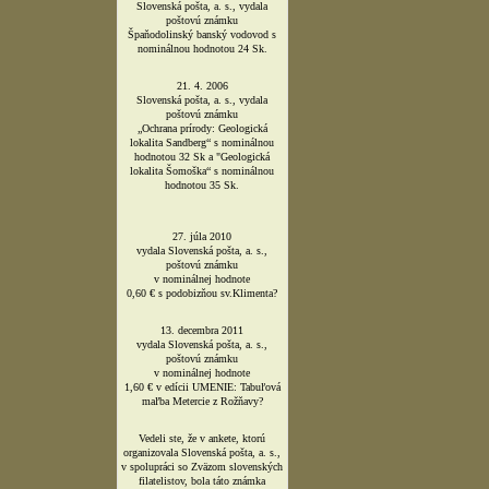
Slovenská pošta, a. s., vydala
poštovú známku
Špaňodolinský banský vodovod s
nominálnou hodnotou 24 Sk.
21. 4. 2006
Slovenská pošta, a. s., vydala
poštovú známku
„Ochrana prírody: Geologická
lokalita Sandberg“ s nominálnou
hodnotou 32 Sk a "Geologická
lokalita Šomoška“ s nominálnou
hodnotou 35 Sk.
27. júla 2010
vydala Slovenská pošta, a. s.,
poštovú známku
v nominálnej hodnote
0,60 € s podobizňou sv.Klimenta?
13. decembra 2011
vydala Slovenská pošta, a. s.,
poštovú známku
v nominálnej hodnote
1,60 € v edícii UMENIE: Tabuľová
maľba Metercie z Rožňavy?
Vedeli ste, že v ankete, ktorú
organizovala Slovenská pošta, a. s.,
v spolupráci so Zväzom slovenských
filatelistov, bola táto známka