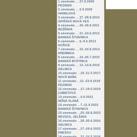
1.stretnutie ... 27.9.2008
PEZINOK
2.stretnutie ... 5.9.2009
HANDLOVÁ
3.stretnutie ... 27.-28.8.2010
Je povinn
SPIŠSKÁ NOVÁ VES
zúčastňovať
4.stretnutie ... 26.-28.8.2011
navrhovať 
ROŽŇAVA
vykonávať 
5.stretnutie ... 21.-24.6.2012
zalomenie 
BANSKÁ ŠTIAVNICA
zadávať čís
6.stretnutie ... 6.-9.6.2013
viesť archí
KOŠICE
vyhľadávať
7.stretnutie ... 22.-24.8.2014
KREMNICA
8.stretnutie ... 24.-26.7.2015
BANSKÁ BYSTRICA
9.stretnutie ... 12.-14.8.2016
GELNICA
10.stretnutie ...19.-21.5.2017
NOVÁ BAŇA
11.stretnutie ...21.-23.9.2018
PEZINOK
12.stretnutie ...17.-19.5.2019
ĽUBIETOVÁ
13.stretnutie ...4.9.2021
NIŽNÁ SLANÁ
14.stretnutie ...7.-11.9.2022
BANSKÁ ŠTIAVNICA
15.stretnutie ...25.-26.8.2023
REVÚCA, JELŠAVA
16.stretnutie ...28.-30.6.2024
GELNICA
17.stretnutie ...27.-29.6.2025
PREŠOV
18.stretnutie ...22.-24.5.2026