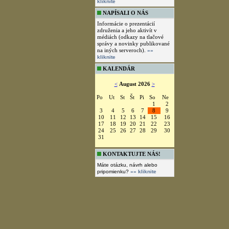
kliknite
NAPÍSALI O NÁS
Informácie o prezentácií
združenia a jeho aktivít v
médiách (odkazy na tlačové
správy a novinky publikované
na iných serveroch).
»»
kliknite
KALENDÁR
<
August 2026
>
Po
Ut
St
Št
Pi
So
Ne
1
2
3
4
5
6
7
8
9
10
11
12
13
14
15
16
17
18
19
20
21
22
23
24
25
26
27
28
29
30
31
KONTAKTUJTE NÁS!
Máte otázku, návrh alebo
pripomienku?
»» kliknite