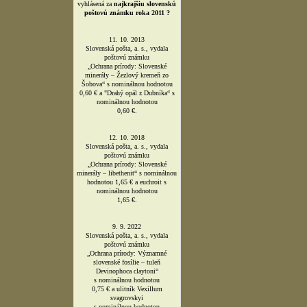
vyhlásená za
najkrajšiu slovenskú
poštovú známku roka 2011 ?
11. 10. 2013
Slovenská pošta, a. s., vydala
poštovú známku
„Ochrana prírody: Slovenské
minerály – Žezlový kremeň zo
Šobova“ s nominálnou hodnotou
0,60 € a "Drahý opál z Dubníka“ s
nominálnou hodnotou
0,60 €.
12. 10. 2018
Slovenská pošta, a. s., vydala
poštovú známku
„Ochrana prírody: Slovenské
minerály – libethenit“ s nominálnou
hodnotou 1,65 € a euchroit s
nominálnou hodnotou
1,65 €.
9. 9. 2022
Slovenská pošta, a. s., vydala
poštovú známku
„Ochrana prírody: Významné
slovenské fosílie – tuleň
Devinophoca claytoni“
s nominálnou hodnotou
0,75 € a ulitník Vexillum
svagrovskyi
s nominálnou hodnotou