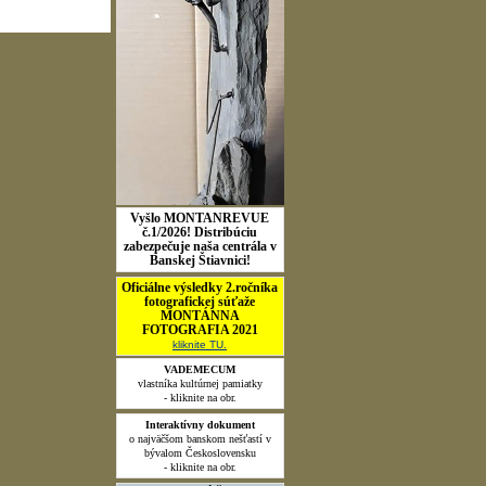
a grafické
Vyšlo MONTANREVUE
č.1/2026! Distribúciu
zabezpečuje naša centrála v
Banskej Štiavnici!
Oficiálne výsledky 2.ročníka
fotografickej súťaže
MONTÁNNA
FOTOGRAFIA 2021
kliknite TU.
VADEMECUM
vlastníka kultúrnej pamiatky
- kliknite na obr.
Interaktívny dokument
o najväčšom banskom nešťastí v
bývalom Československu
- kliknite na obr.