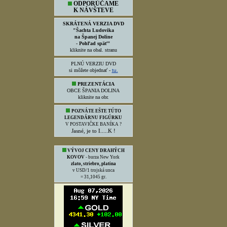
ODPORÚČAME
K NÁVŠTEVE
SKRÁTENÁ VERZIA DVD
"Šachta Ludovika
na Španej Doline
- Pohľad späť"
kliknite na obal. stranu
PLNÚ VERZIU DVD
si môžete objednať -
tu.
PREZENTÁCIA
OBCE ŠPANIA DOLINA
kliknite na obr.
POZNÁTE EŠTE TÚTO
LEGENDÁRNU FIGÚRKU
V POSTAVIČKE BANÍKA ?
Jasné, je to I.....K !
VÝVOJ CENY DRAHÝCH
KOVOV
- burza New York
zlato, striebro, platina
v USD/1 trojská unca
= 31,1045 gr.