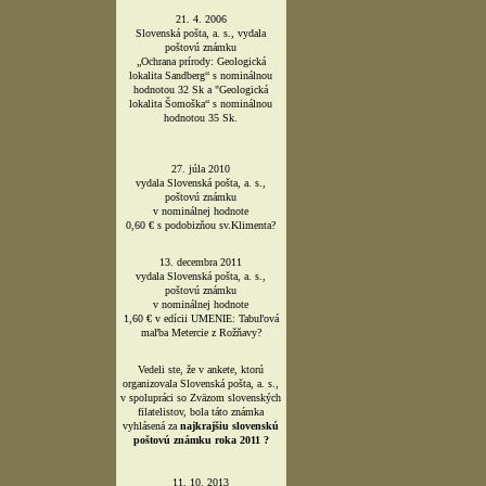
hodnotou 9 Sk.
30. 6. 2004
Slovenská pošta, a. s., vydala
poštovú známku
Špaňodolinský banský vodovod s
nominálnou hodnotou 24 Sk.
21. 4. 2006
Slovenská pošta, a. s., vydala
poštovú známku
„Ochrana prírody: Geologická
lokalita Sandberg“ s nominálnou
hodnotou 32 Sk a "Geologická
lokalita Šomoška“ s nominálnou
hodnotou 35 Sk.
27. júla 2010
vydala Slovenská pošta, a. s.,
poštovú známku
v nominálnej hodnote
0,60 € s podobizňou sv.Klimenta?
13. decembra 2011
vydala Slovenská pošta, a. s.,
poštovú známku
v nominálnej hodnote
1,60 € v edícii UMENIE: Tabuľová
maľba Metercie z Rožňavy?