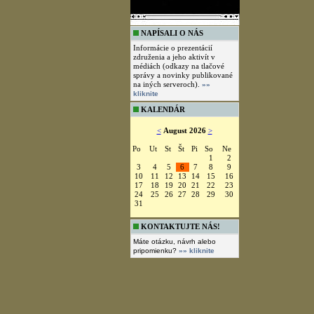
NAPÍSALI O NÁS
Informácie o prezentácií
združenia a jeho aktivít v
médiách (odkazy na tlačové
správy a novinky publikované
na iných serveroch).
»»
kliknite
KALENDÁR
<
August 2026
>
Po
Ut
St
Št
Pi
So
Ne
1
2
3
4
5
6
7
8
9
10
11
12
13
14
15
16
17
18
19
20
21
22
23
24
25
26
27
28
29
30
31
KONTAKTUJTE NÁS!
Máte otázku, návrh alebo
pripomienku?
»» kliknite