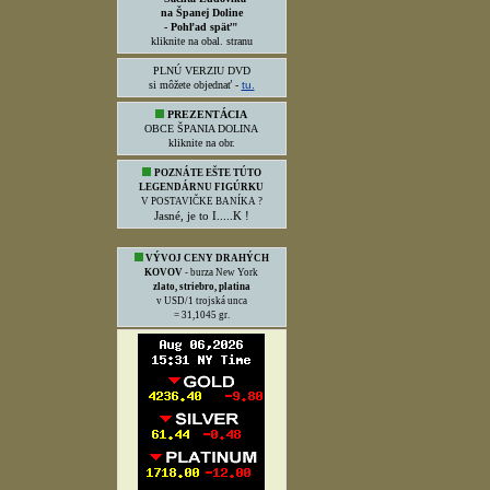
Interaktívny dokument
o najväčšom banskom nešťastí v
bývalom Československu
- kliknite na obr.
ODPORÚČAME
K NÁVŠTEVE
SKRÁTENÁ VERZIA DVD
"Šachta Ludovika
na Španej Doline
- Pohľad späť"
kliknite na obal. stranu
PLNÚ VERZIU DVD
si môžete objednať -
tu.
PREZENTÁCIA
OBCE ŠPANIA DOLINA
kliknite na obr.
POZNÁTE EŠTE TÚTO
LEGENDÁRNU FIGÚRKU
V POSTAVIČKE BANÍKA ?
Jasné, je to I.....K !
VÝVOJ CENY DRAHÝCH
KOVOV
- burza New York
zlato, striebro, platina
v USD/1 trojská unca
= 31,1045 gr.