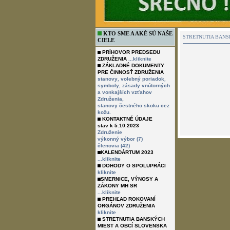
KTO SME A AKÉ SÚ NAŠE
STRETNUTIA BANS
CIELE
PRÍHOVOR PREDSEDU
ZDRUŽENIA
...kliknite
ZÁKLADNÉ DOKUMENTY
PRE ČINNOSŤ ZDRUŽENIA
,
,
stanovy
volebný poriadok
,
symboly
zásady vnútorných
a vonkajších vzťahov
Združenia,
stanovy čestného skoku cez
kožu.
KONTAKTNÉ ÚDAJE
stav k 5.10.2023
Združenie
výkonný výbor (7)
členovia (42)
KALENDÁRTUM 2023
...kliknite
DOHODY O SPOLUPRÁCI
kliknite
SMERNICE, VÝNOSY A
ZÁKONY MH SR
...kliknite
PREHĽAD ROKOVANÍ
ORGÁNOV ZDRUŽENIA
kliknite
STRETNUTIA BANSKÝCH
MIEST A OBCÍ SLOVENSKA