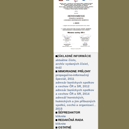
ZÁKLADNÉ INFORMÁCIE
aktuálne číslo,
archív vydaných čísiel,
tiráž
MIMORIADNE PRÍLOHY
propagačno-informačný
špeciál, 2011
adresár baníckych spolkov
a cechov ČR a SR, 2012
adresár baníckych spolkov
a cechov ČR a SR, 2014
adresář hornických,
hutnických a jim příbuzných
spolkú, cechú a organizací...
2015
ŠÉFREDAKTOR
kliknite
REDAKČNÁ RADA
kliknite
OSTATNÉ