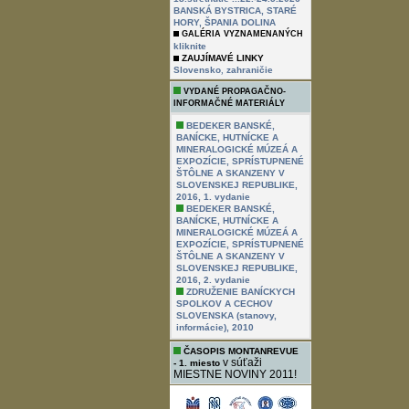
BANSKÁ BYSTRICA, STARÉ
HORY, ŠPANIA DOLINA
GALÉRIA VYZNAMENANÝCH
kliknite
ZAUJÍMAVÉ LINKY
,
Slovensko
zahraničie
VYDANÉ PROPAGAČNO-
INFORMAČNÉ MATERIÁLY
BEDEKER BANSKÉ,
BANÍCKE, HUTNÍCKE A
MINERALOGICKÉ MÚZEÁ A
EXPOZÍCIE, SPRÍSTUPNENÉ
ŠTÔLNE A SKANZENY V
SLOVENSKEJ REPUBLIKE,
2016, 1. vydanie
BEDEKER BANSKÉ,
BANÍCKE, HUTNÍCKE A
MINERALOGICKÉ MÚZEÁ A
EXPOZÍCIE, SPRÍSTUPNENÉ
ŠTÔLNE A SKANZENY V
SLOVENSKEJ REPUBLIKE,
2016, 2. vydanie
ZDRUŽENIE BANÍCKYCH
SPOLKOV A CECHOV
SLOVENSKA (stanovy,
informácie), 2010
ČASOPIS MONTANREVUE
v súťaži
- 1. miesto
MIESTNE NOVINY 2011!