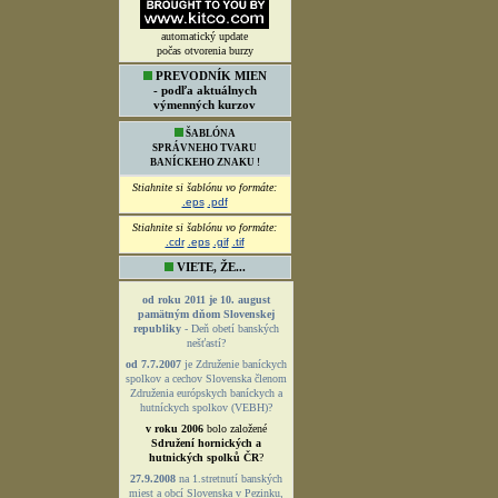
automatický update
počas otvorenia burzy
PREVODNÍK MIEN
- podľa aktuálnych
výmenných kurzov
ŠABLÓNA
SPRÁVNEHO TVARU
BANÍCKEHO ZNAKU !
Stiahnite si šablónu vo formáte:
.eps
.pdf
Stiahnite si šablónu vo formáte:
.cdr
.eps
.gif
.tif
VIETE, ŽE...
od roku 2011 je 10. august
pamätným dňom Slovenskej
republiky
- Deň obetí banských
nešťastí?