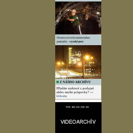
Ostrava otvorila mimoriadnu
pamiatku -
vysoké pece
Z NÁŠHO ARCHÍVU
Hľadáte niektoré z podujatí
alebo staršie príspevky?
»»
kliknite