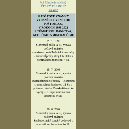
od 7.7.2007
je Združenie baníckych
spolkov a cechov Slovenska členom
Združenia európskych baníckych a
hutníckych spolkov (VEBH)?
v roku 2006
bolo založené
Sdružení hornických a
hutnických spolků ČR
?
27.9.2008
na 1.stretnutí banských
miest a obcí Slovenska v Pezinku,
bol Združeniu udelený
ČESKÝ PERMON
?
»»
viac
POŠTOVÉ ZNÁMKY
VYDANÉ SLOVENSKOU
POŠTOU, A.S.
V ROKOCH 1999-2022
S TÉMATIKOU BANÍCTVA,
GEOLÓGIE A MINERALÓGIE
21. 1. 1999
Slovenská pošta, a. s., vydala
poštovú známku
v emisnom rade Technické pamiatky
- Vodnostĺpcový stroj J.K.Hella s
nominálnou hodnotou 7 Sk.
15. 7. 2003
Slovenská pošta, a. s., vydala
poštovú známku
Banskoštiavnické tajchy – Rozgrund
s nominálnou hodnotou 12 Sk a
poštovú známku Banskoštiavnické
tajchy – Klinger nominálnou