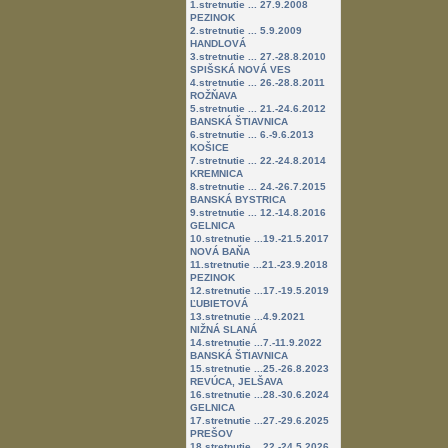
1.stretnutie ... 27.9.2008
PEZINOK
2.stretnutie ... 5.9.2009
HANDLOVÁ
3.stretnutie ... 27.-28.8.2010
SPIŠSKÁ NOVÁ VES
4.stretnutie ... 26.-28.8.2011
ROŽŇAVA
5.stretnutie ... 21.-24.6.2012
BANSKÁ ŠTIAVNICA
6.stretnutie ... 6.-9.6.2013
KOŠICE
7.stretnutie ... 22.-24.8.2014
KREMNICA
8.stretnutie ... 24.-26.7.2015
BANSKÁ BYSTRICA
9.stretnutie ... 12.-14.8.2016
GELNICA
10.stretnutie ...19.-21.5.2017
NOVÁ BAŇA
11.stretnutie ...21.-23.9.2018
PEZINOK
12.stretnutie ...17.-19.5.2019
ĽUBIETOVÁ
13.stretnutie ...4.9.2021
NIŽNÁ SLANÁ
14.stretnutie ...7.-11.9.2022
BANSKÁ ŠTIAVNICA
15.stretnutie ...25.-26.8.2023
REVÚCA, JELŠAVA
16.stretnutie ...28.-30.6.2024
GELNICA
17.stretnutie ...27.-29.6.2025
PREŠOV
18.stretnutie ...22.-24.5.2026