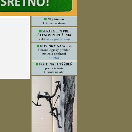
Nájdete nás
kliknite na ikonu
SEKCIA LEN PRE
ČLENOV ZDRUŽENIA
kliknite
»»
pre prístup
NOVINKY NA WEBE
Chronologický prehľad
zmien a doplnení
»»
viac
FOTO NA 31.TÝŽDEŇ
pre zväčšenie
kliknite na obr.