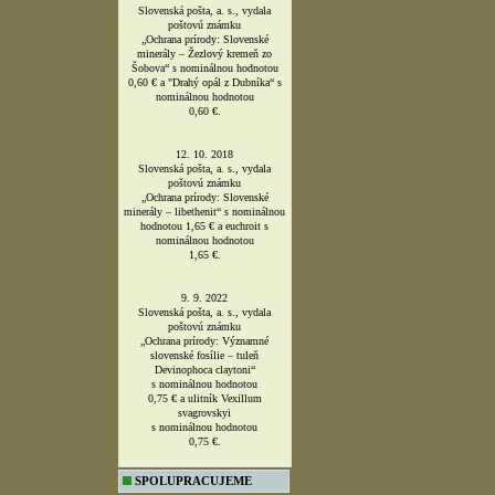
Vedeli ste, že v ankete, ktorú
organizovala Slovenská pošta, a. s.,
v spolupráci so Zväzom slovenských
filatelistov, bola táto známka
vyhlásená za
najkrajšiu slovenskú
poštovú známku roka 2011 ?
11. 10. 2013
Slovenská pošta, a. s., vydala
poštovú známku
„Ochrana prírody: Slovenské
minerály – Žezlový kremeň zo
Šobova“ s nominálnou hodnotou
0,60 € a "Drahý opál z Dubníka“ s
nominálnou hodnotou
0,60 €.
12. 10. 2018
Slovenská pošta, a. s., vydala
poštovú známku
„Ochrana prírody: Slovenské
minerály – libethenit“ s nominálnou
hodnotou 1,65 € a euchroit s
nominálnou hodnotou
1,65 €.
9. 9. 2022
Slovenská pošta, a. s., vydala
poštovú známku
„Ochrana prírody: Významné
slovenské fosílie – tuleň