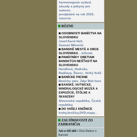
,
harmonogram vydaní
zásady a pokyny pre
,
autorov
,
predplatné na rok 2025
inzercia
RÔZNE
OSOBNOSTI BANÍCTVA NA
SLOVENSKU
,
Jozef Karol Hell
Samuel Mikovíni
BANSKÉ MESTÁ A OBCE
SLOVENSKA
...kliknite
PAMÄTNÍKY OBETIAM
BANSKÝCH NEŠŤASTÍ NA
SLOVENSKU
Handlová,
Hodruša,
Rudňany,
Šturec,
Veľký Krtíš
BANÍCKE PIESNE
,
Banícky stav
Zdar Boh hore
BANSKÉ, HUTNÍCKE,
MINERALOGICKÉ MÚZEÁ A
EXPOZÍCIE, ŠTÔLNE A
SKANZENY
Slovenská republika,
Česká
republika
DO VAŠEJ KNIŽNICE
knihy,brožúry,DVD,mapy...
ZAUJÍMAVOSTI ZO
ZAHRANIČIA
Jak se těží uhlí
v Dole Darkov u
Karviné