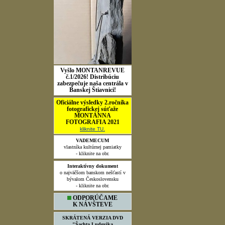
Vyšlo MONTANREVUE
č.1/2026! Distribúciu
zabezpečuje naša centrála v
Banskej Štiavnici!
Oficiálne výsledky 2.ročníka
fotografickej súťaže
MONTÁNNA
FOTOGRAFIA 2021
kliknite TU.
VADEMECUM
vlastníka kultúrnej pamiatky
- kliknite na obr.