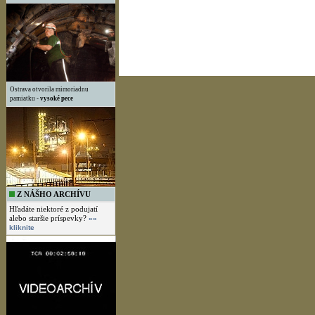
Ostrava otvorila mimoriadnu
pamiatku -
vysoké pece
Z NÁŠHO ARCHÍVU
Hľadáte niektoré z podujatí
alebo staršie príspevky?
»»
kliknite