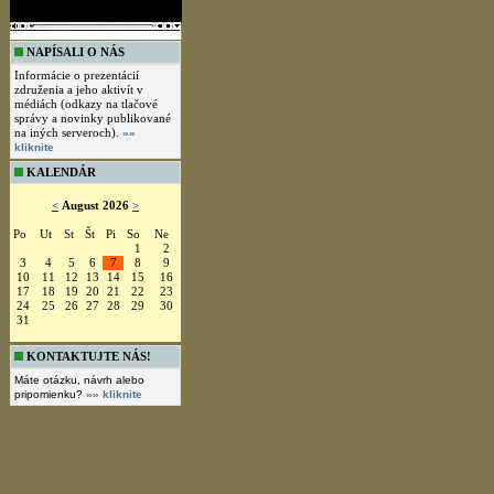
NAPÍSALI O NÁS
Informácie o prezentácií
združenia a jeho aktivít v
médiách (odkazy na tlačové
správy a novinky publikované
na iných serveroch).
»»
kliknite
KALENDÁR
<
August 2026
>
Po
Ut
St
Št
Pi
So
Ne
1
2
3
4
5
6
7
8
9
10
11
12
13
14
15
16
17
18
19
20
21
22
23
24
25
26
27
28
29
30
31
KONTAKTUJTE NÁS!
Máte otázku, návrh alebo
pripomienku?
»» kliknite