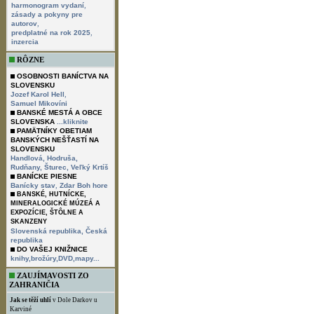
,
harmonogram vydaní
zásady a pokyny pre
,
autorov
,
predplatné na rok 2025
inzercia
RÔZNE
OSOBNOSTI BANÍCTVA NA
SLOVENSKU
,
Jozef Karol Hell
Samuel Mikovíni
BANSKÉ MESTÁ A OBCE
SLOVENSKA
...kliknite
PAMÄTNÍKY OBETIAM
BANSKÝCH NEŠŤASTÍ NA
SLOVENSKU
Handlová,
Hodruša,
Rudňany,
Šturec,
Veľký Krtíš
BANÍCKE PIESNE
,
Banícky stav
Zdar Boh hore
BANSKÉ, HUTNÍCKE,
MINERALOGICKÉ MÚZEÁ A
EXPOZÍCIE, ŠTÔLNE A
SKANZENY
Slovenská republika,
Česká
republika
DO VAŠEJ KNIŽNICE
knihy,brožúry,DVD,mapy...
ZAUJÍMAVOSTI ZO
ZAHRANIČIA
Jak se těží uhlí
v Dole Darkov u
Karviné