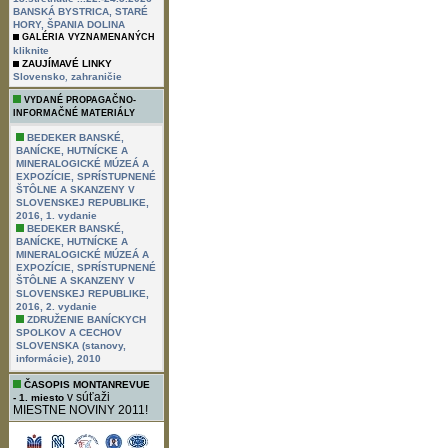
BANSKÁ BYSTRICA, STARÉ
HORY, ŠPANIA DOLINA
GALÉRIA VYZNAMENANÝCH
kliknite
ZAUJÍMAVÉ LINKY
,
Slovensko
zahraničie
VYDANÉ PROPAGAČNO-
INFORMAČNÉ MATERIÁLY
BEDEKER BANSKÉ,
BANÍCKE, HUTNÍCKE A
MINERALOGICKÉ MÚZEÁ A
EXPOZÍCIE, SPRÍSTUPNENÉ
ŠTÔLNE A SKANZENY V
SLOVENSKEJ REPUBLIKE,
2016, 1. vydanie
BEDEKER BANSKÉ,
BANÍCKE, HUTNÍCKE A
MINERALOGICKÉ MÚZEÁ A
EXPOZÍCIE, SPRÍSTUPNENÉ
ŠTÔLNE A SKANZENY V
SLOVENSKEJ REPUBLIKE,
2016, 2. vydanie
ZDRUŽENIE BANÍCKYCH
SPOLKOV A CECHOV
SLOVENSKA (stanovy,
informácie), 2010
ČASOPIS MONTANREVUE
v súťaži
- 1. miesto
MIESTNE NOVINY 2011!