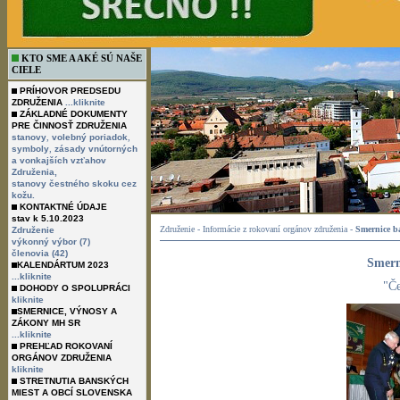
KTO SME A AKÉ SÚ NAŠE
CIELE
PRÍHOVOR PREDSEDU
ZDRUŽENIA
...kliknite
ZÁKLADNÉ DOKUMENTY
PRE ČINNOSŤ ZDRUŽENIA
,
,
stanovy
volebný poriadok
,
symboly
zásady vnútorných
a vonkajších vzťahov
Združenia,
stanovy čestného skoku cez
kožu.
KONTAKTNÉ ÚDAJE
stav k 5.10.2023
Združenie - Informácie z rokovaní orgánov združenia -
Smernice ba
Združenie
výkonný výbor (7)
členovia (42)
Smern
KALENDÁRTUM 2023
...kliknite
"Če
DOHODY O SPOLUPRÁCI
kliknite
SMERNICE, VÝNOSY A
ZÁKONY MH SR
...kliknite
PREHĽAD ROKOVANÍ
ORGÁNOV ZDRUŽENIA
kliknite
STRETNUTIA BANSKÝCH
MIEST A OBCÍ SLOVENSKA