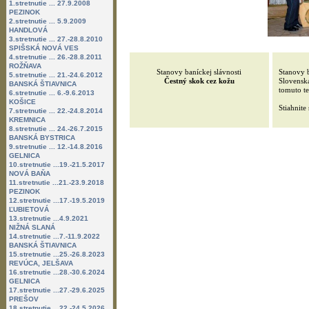
1.stretnutie ... 27.9.2008
PEZINOK
2.stretnutie ... 5.9.2009
HANDLOVÁ
3.stretnutie ... 27.-28.8.2010
SPIŠSKÁ NOVÁ VES
4.stretnutie ... 26.-28.8.2011
ROŽŇAVA
Stanovy baníckej slávnosti
Stanovy b
5.stretnutie ... 21.-24.6.2012
Čestný skok cez kožu
Slovenska
BANSKÁ ŠTIAVNICA
tomuto te
6.stretnutie ... 6.-9.6.2013
KOŠICE
Stiahnite
7.stretnutie ... 22.-24.8.2014
KREMNICA
8.stretnutie ... 24.-26.7.2015
BANSKÁ BYSTRICA
9.stretnutie ... 12.-14.8.2016
GELNICA
10.stretnutie ...19.-21.5.2017
NOVÁ BAŇA
11.stretnutie ...21.-23.9.2018
PEZINOK
12.stretnutie ...17.-19.5.2019
ĽUBIETOVÁ
13.stretnutie ...4.9.2021
NIŽNÁ SLANÁ
14.stretnutie ...7.-11.9.2022
BANSKÁ ŠTIAVNICA
15.stretnutie ...25.-26.8.2023
REVÚCA, JELŠAVA
16.stretnutie ...28.-30.6.2024
GELNICA
17.stretnutie ...27.-29.6.2025
PREŠOV
18.stretnutie ...22.-24.5.2026