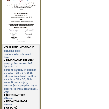
ZÁKLADNÉ INFORMÁCIE
aktuálne číslo,
archív vydaných čísiel,
tiráž
MIMORIADNE PRÍLOHY
propagačno-informačný
špeciál, 2011
adresár baníckych spolkov
a cechov ČR a SR, 2012
adresár baníckych spolkov
a cechov ČR a SR, 2014
adresář hornických,
hutnických a jim příbuzných
spolkú, cechú a organizací...
2015
ŠÉFREDAKTOR
kliknite
REDAKČNÁ RADA
kliknite
OSTATNÉ