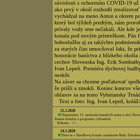
koláž: Jozef Kráľ - kliknite
TU.
3.12.2020
Zverejnenie oficiálnych výsledkov fotografickej
21.11.2020
Hlasovanie verejnosti na sociálnej sieti Facebook bo
AKTUALIZOVANÉ: 2.11.2020
MONTÁNNA FOTOGRAFIA 2
(31.10.2020 do 24.00) sa prihlásilo 3
troch súťažných kategórií z toho I.ka
MONTÁNNA KRAJINA A PAMIATKY - 1
37 fotografií. HLASUJTE!
17.7.2020
14. Valné zhromaždenie Združeni
konalo 16.7.2020 v kine Akademik v
bola voľba nových orgánov Združeni
Spoločná fotografia účastníkov Val
koláž: Jozef Kráľ, foto: Lubomír Luž
AKTUALIZOVANÉ: 3.7.2020
24. stretnutie banských miest a obcí Českej republiky
14.6.2020