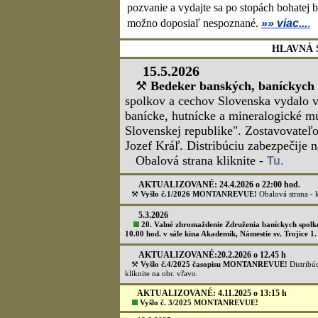
Slovensko má slávnu a bohatú banícku his