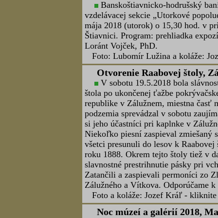
Slovenského opálu, čo je certifikova
pochádza z ložísk v Slanských vrchoc
Európy a Ázie.
Slovensko sa radí medzi štáty s boh
spoločnosti je zachovať toto dedičstv
a oboznámiť deti, žiakov, študentov, 
súčasnosťou Slovenských opálových b
na podporu cestovného ruchu v regió
bane sa nachádzajú len 25 km od obo
Naše poďakovanie patrí Slovenském
spoluprácu a odbornú pomoc. Takti
zástupcom Košíc a Prešova, zástupco
návštevníkom vernisáže. Osobitné po
republiky, pánovi Rudolfovi Schuster
opálu.
Foto-zdroj: SOB, koláž: Jozef Kráľ 
Valné zhromaždenie BS "Bra
30.5.2018
Valné zhromaždeni "Baníckeho s
konalo dňa 19.5.2018 v Alžbetinom 
Foto: Jarmila Kolesárová, koláž: Joz