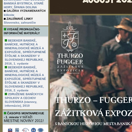
BANSKÁ BYSTRICA, STARÉ
HORY, ŠPANIA DOLINA
GALÉRIA VYZNAMENANÝCH
kliknite
ZAUJÍMAVÉ LINKY
,
Slovensko
zahraničie
VYDANÉ PROPAGAČNO-
INFORMAČNÉ MATERIÁLY
BEDEKER BANSKÉ,
BANÍCKE, HUTNÍCKE A
MINERALOGICKÉ MÚZEÁ A
EXPOZÍCIE, SPRÍSTUPNENÉ
ŠTÔLNE A SKANZENY V
SLOVENSKEJ REPUBLIKE,
2016, 1. vydanie
BEDEKER BANSKÉ,
BANÍCKE, HUTNÍCKE A
MINERALOGICKÉ MÚZEÁ A
EXPOZÍCIE, SPRÍSTUPNENÉ
ŠTÔLNE A SKANZENY V
SLOVENSKEJ REPUBLIKE,
2016, 2. vydanie
ZDRUŽENIE BANÍCKYCH
SPOLKOV A CECHOV
SLOVENSKA (stanovy,
informácie), 2010
ČASOPIS MONTANREVUE
v súťaži
- 1. miesto
MIESTNE NOVINY 2011!