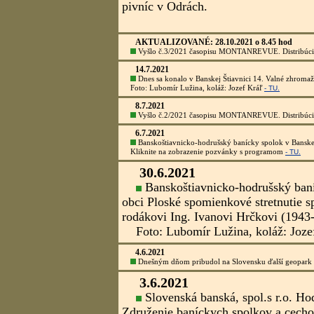
Originál nájdete po kliknutí na obr. v
28.4.2022
Vyšlo KALENDÁRIUM AKCIÍ ČLENOV ZDRUŽENIA N
AKTUALIZOVANÉ: 30.3.2022 o 12.45 hod.
MONTANREVUE č.1/2022 je vytlačený. Distribúciu čísl
6.3.2022
V stredu 16.3.2022 sa v Hodruši-Hámroch uskutoční 
1.1.2022
Medzinárodná mineralogická asociácia (International 
1.1.2022
Všetko najlepšie do nového roku svojim členom, par
cechov Slovenska.
AKTUALIZOVANÉ: 22.12.2021 o 17.30 hod.
Vyšlo č.4/20212 časopisu MONTANREVUE. Distribúciu zabe
9.11.2021
Čo nové u našich českých priateľov
Sdružení hornických a hutnických s
bolo prijatie Krajiny břidlice do SHH
združenia!
Plánovacie akcie v roku 2022:
- celoštátny Skok cez kožu se bude 
- celoštátne stretnutie baníckych a