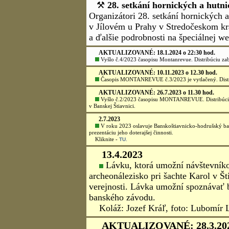
AKTUALIZOVANÉ: 4.11.2025 o 13:15 h
Vyšlo č. 3/2025 MONTANREVUE!
19.6.2025
Vyšlo č.2/2025 časopisu MONTANREVUE!
Distribúc
AKTUALIZOVANÉ: 28.5.2025 o 10:45 h
Vyšlo č.1/2025 časopisu MONTANREVUE!
Distribúc
14.5.2025
⚒
Stretnutia banských miest a obcí SR a ČR v roku 2
29.setkání hornických měst a obcí ČR, Bílina, 6.-8.če
Tu,
13.3.2025
19. Valné zhromaždenie Združenia baníckych spolk
kine Akademik v Banskej Štiavnici.
AKTUALIZOVANÉ: 11.3.2025 o 12:30 h
Vyšlo č.3/204 časopisu MONTANREVUE!
Ditrebúciu
31.12.2024
Všetko najlepšie v novom roku, zdravie, šťastie, 
7.12.2024
MONTANREVUE č.4/2024 v príprave na tlač.
7.11.2024
Vyšlo č.3/2024 časopisu MONTANREVUE!
Distribúc
AKTUALIZOVANÉ: 26.6.2024 o 8.30 hod.
Vyšlo č.2/2024 časopisu MONTANREVUE!
Distribúc
AKTUALIZOVANÉ: 3.5.2024 o 13:45 hod.
Vyšlo č.1/2024 MONTANREVUE!
Distribúciu zabezp
v Banskej Štiavnici.