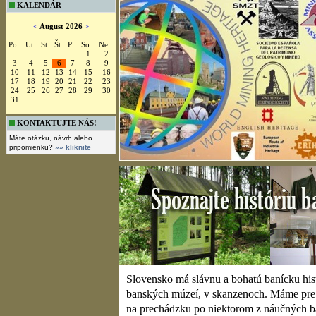
KALENDÁR
SLOVENSKÉ TECHNICKÉ MÚZEUM, KOŠI
<
August 2026
>
Po
Ut
St
Št
Pi
So
Ne
1
2
3
4
5
6
7
8
9
10
11
12
13
14
15
16
17
18
19
20
21
22
23
24
25
26
27
28
29
30
31
KONTAKTUJTE NÁS!
Máte otázku, návrh alebo
pripomienku?
»» kliknite
Bližšie informácie -
kliknite!