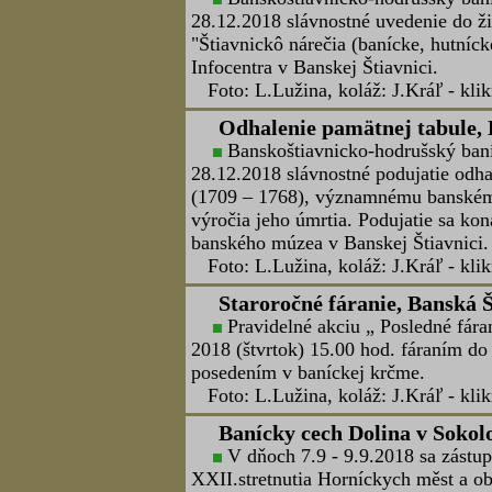
múzeuom v Banskej Štiavnici zorgani
„Utorkové popoludnie“ baníckeho spol
hod. v v objekte Vinocentrum na ul.
bola prednáška "Strieborné bane v Pot
Foto: Lubomír Lužina, koláž: Jozef 
AKTUALIZOVANÉ: 18.1.2019
Delegáciu zástupcov Združenia b
11.00 hod. prijal v Prezidentskom pal
Foto: Lubomír Lužina, koláž: Jozef 
Utorkové popoludnie BŠHBS, 
Banskoštiavnicko-hodrušský ban
múzeuom v Banskej Štiavnici zorgani
„Utorkové popoludnie“ baníckeho spol
15,00 hod. v bývalej kaplnke sv. I
Programom bola prednáška s praktick
Osvalda", lektorom bol ich zberateľ 
Foto: Lubomír Lužina, koláž: Jozef 
1.1.2019
Všetko najlepšie do nového roku svojim členom, par
cechov Slovenska.