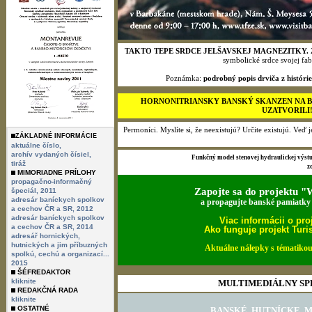
TAKTO TEPE SRDCE JELŠAVSKEJ MAGNEZITKY.
symbolické srdce svojej fab
Poznámka:
podrobný popis drviča z histór
HORNONITRIANSKY BANSKÝ SKANZEN NA BAN
UZATVORILI
Permoníci. Myslíte si, že neexistujú? Určite existujú. Veď
ZÁKLADNÉ INFORMÁCIE
aktuálne číslo,
archív vydaných čísiel,
Funkčný model stenovej hydraulickej výs
tiráž
z
MIMORIADNE PRÍLOHY
propagačno-informačný
Zapojte sa do projek
špeciál, 2011
adresár baníckych spolkov
a propagujte banské pamiatky 
a cechov ČR a SR, 2012
adresár baníckych spolkov
Viac informácii o pro
a cechov ČR a SR, 2014
Ako funguje projekt Turis
adresář hornických,
hutnických a jim příbuzných
Aktuálne nálepky s tématikou
spolkú, cechú a organizací...
2015
ŠÉFREDAKTOR
kliknite
REDAKČNÁ RADA
kliknite
OSTATNÉ