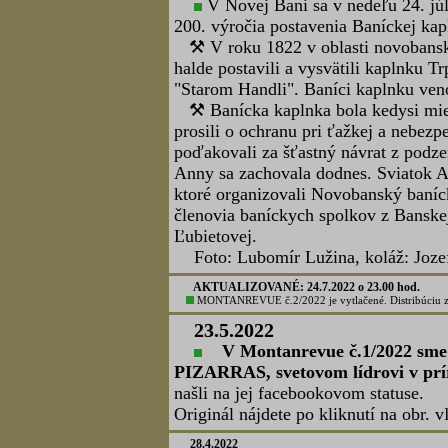
AKTUALIZOVANÉ: 28.3.2023
Dnes sa konalo 17. Valné zhroma
Slovenska v Banskej Štiavnici, sála 
Spoločná fotografia delegátov, fot
AKTUALIZOVANÉ: 28.3.2023 o 12.00 hod.
Montanrevue č.1/2023 je vytlačený! Distribúciu čísla z
28.2.2023
Dňa 21.2.2023 sa na nádvorí Str
uskutočnilo slávnostné podujatie, kt
bývalého Železohutníckeho laboratóri
Štiavnici.
Bližšie informácie o podujatí ná
predpokladaným termínom vydania v 
1.1.2023
Všetko najlepšie do nového roku svojim členom, par
cechov Slovenska.
AKTUALIZOVANÉ:21.12.2022 o 12.25 hod.
MONTANREVUE č.4/2022 je vytlačený! Distribúcia čís
AKTUALIZOVANÉ: 1.9.2022 o 10.30 hod.
MONTANREVUE č.3/2022 je vytlačený! Časopis bude k d
dňoch 7.-11.9.2022.