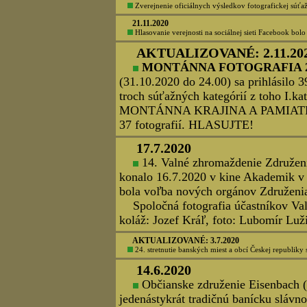
rokovanie Výkonného výboru Združeni
MONTANREVUE k aktuálnym otázkam 
termín Valného zhromaždenia Združen
Štiavnici. Jeho konanie bude podmien
budú zverejnené dodatočne. Výkonný v
súťaže "Montánna fotografia 2021". 
pravidlá budú zverejnené v priebe
webe a facebookovom profile Združe
18.4.2021
Viete, že dnes je Medzinárodný deň pamiatok a histori
Medzinárodnej rady pre pamiatky a sídla (ICOMOS). V ro
15.4.2021
Vyšlo č.1/2021 časopisu MONTANREVUE. Distribúciu z
1.1.2021
Všetko najlepšie do nového roku svojim členom, par
cechov Slovenska.
17.12.2020
Oznamujeme sa, že slávnostné pod
Tadeášovi Peithnerovi, ktoré sa malo
"lockdownu" odkladá na iný, doteraz 
na nádvorí Berggerichtu. Text: Mi