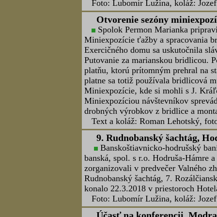
Noc múzeí a galérií 2018, Ma
Spolok Permon Marianka a Spolo
medzinárodného podujatia Noc múzeí
ukážky funkčných banských lámp, sve
a premietanie dokumentárneho filmu 
bola vo všetkých materiáloch poduja
a galérií 2018 navštívilo Miniexpozí
hodín zabezpečovali R. Lehotský, R.
Text a koláž: Roman Lehotský, foto:
Valné zhromaždenie Združeni
V kine Akademik v Banskej Štiavn
Slovenska konalo tohtoročné Valné z
cechov Slovenska.
Foto: Lubomír Lužina, koláž: Jozef 
Náckova Štiavnica, Banská Št
V piatok 20. apríla sa konalo ve
výjazdom historického vlaku (slávne
Banskej Štiavnici a späť. Pudujatie
voľnou súčažou ťažkých profesionálo