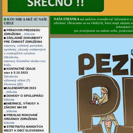
NAŠA STRÁNKA
má ambíciu zverejňovať informácie z a
KTO SME A AKÉ SÚ NAŠE
združení. Obraciame sa na všetkých, ktorí majú záujem n
CIELE
informácií 
PRÍHOVOR PREDSEDU
pre zverejnenie na našom webe, poskytnutie
ZDRUŽENIA
...kliknite
ZÁKLADNÉ DOKUMENTY
PRE ČINNOSŤ ZDRUŽENIA
,
,
stanovy
volebný poriadok
,
symboly
zásady vnútorných
a vonkajších vzťahov
Združenia,
stanovy čestného skoku cez
kožu.
KONTAKTNÉ ÚDAJE
stav k 5.10.2023
Združenie
výkonný výbor (7)
členovia (42)
KALENDÁRTUM 2023
...kliknite
DOHODY O SPOLUPRÁCI
kliknite
SMERNICE, VÝNOSY A
ZÁKONY MH SR
...kliknite
PREHĽAD ROKOVANÍ
ORGÁNOV ZDRUŽENIA
kliknite
STRETNUTIA BANSKÝCH
MIEST A OBCÍ SLOVENSKA