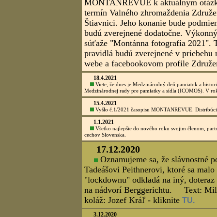
Slovenská banská, spol.s r.o. H
Združenie baníckych spolkov a cecho
konaný pri príležitosti návštevy Ho
ktorý sa konal v priestoroch hotela 
Čestným hosťom podujatia bola aj štá
telekomunikácií a cestovného ruchu 
Foto: Lubomír Lužina, koláž: Jozef
2.6.2021
Občianske združenie Eisenbach Vyhne pozýva na trad
Pozvánka a bližšie informácie - kliknite
Tu.
28.5.2021
Slovenská banská, spol.s r.o. H
Združenie baníckych spolkov a cechov 
ťažby rúd na Bani Rozália (1951-2021
Rozálsky šachtág, ktorý sa konal v 
pri Bani Rozália. Čestnými hosťami p
štátna tajomníčka Ministerstva dopra
Katarína Bruncková.
Foto: Lubomír Lužina, koláž: Jozef
20.5.2021
Dnes sa konalo v Chate pod Červ