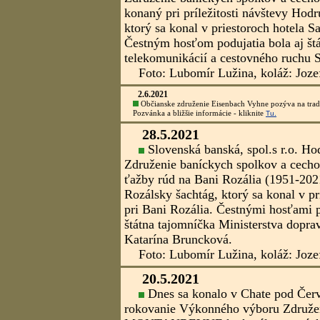
v Kutnej Hore, dátum bude upresnen
- banícky deň v Krajině břidlice sa
pivníc v Odrách.
AKTUALIZOVANÉ: 28.10.2021 o 8.45 hod
Vyšlo č.3/2021 časopisu MONTANREVUE. Distribúciu čí
14.7.2021
Dnes sa konalo v Banskej Štiavnici 14. Valné zhroma
Foto: Lubomír Lužina, koláž: Jozef Kráľ
- TU.
8.7.2021
Vyšlo č.2/2021 časopisu MONTANREVUE. Distribúciu za
6.7.2021
Banskoštiavnicko-hodrušský banícky spolok v Banskej
Kliknite na zobrazenie pozvánky s programom
- TU.
30.6.2021
Banskoštiavnicko-hodrušský baní
obci Ploské spomienkové stretnutie 
rodákovi Ing. Ivanovi Hrčkovi (1943
Foto: Lubomír Lužina, koláž: Joze
4.6.2021
Dnešným dňom pribudol na Slovensku ďalší geopark
3.6.2021