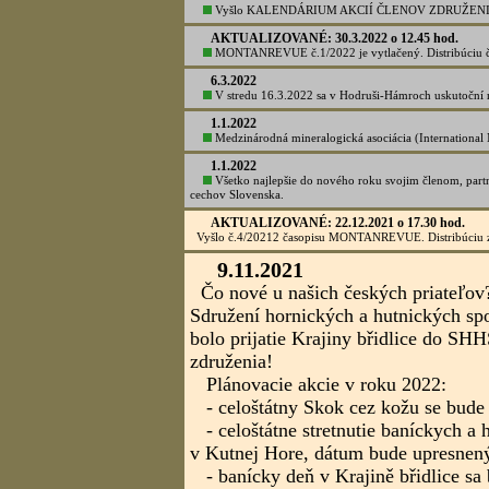
28.7.2022
V Novej Bani sa v nedeľu 24. júla
200. výročia postavenia Baníckej kap
⚒ V roku 1822 v oblasti novobanských
halde postavili a vysvätili kaplnku T
"Starom Handli". Baníci kaplnku veno
⚒ Banícka kaplnka bola kedysi mies
prosili o ochranu pri ťažkej a nebezp
poďakovali za šťastný návrat z podze
Anny sa zachovala dodnes. Sviatok An
ktoré organizovali Novobanský baníc
členovia baníckych spolkov z Banskej
Ľubietovej.
Foto: Lubomír Lužina, koláž: Jozef 
AKTUALIZOVANÉ: 24.7.2022 o 23.00 hod.
MONTANREVUE č.2/2022 je vytlačené. Distribúciu zab
23.5.2022
V Montanrevue č.1/2022 sme 
PIZARRAS, svetovom lídrovi v prír
našli na jej facebookovom statuse.