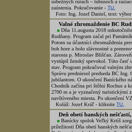
Foto: L. Muller a koláž: Jozef Kráľ 
Vernisáž výstavy, Banská Šti
Mesto Banská Štiavnica pripravilo
Štiavnice a technických pamiatok j
Štiavnica - 25 rokov lokalitou UNES
vo výstavnej miestnosti (1.poschodie
Foto: Lubomír Lužina a koláž: Jozef
Spomienkové podujatie, Vozn
Banskoštiavnicko-hodrušský baní
múzeum v Banskej Štiavnici, Rudné b
spolkov a cechov Slovenska pripravi
Dedičnej štôlne cisára Jozefa II. (Vo
slávnostné odhalenie pamätnej tabule n
od ukončenia jej razenia.
Foto: Lubomír Lužina a koláž: Jozef
Prehliadka razby tunela Višň
Skupina členov Baníckeho spolku
Klauča dňa 31. júla 2018 sa zúčastni
pri Žiline. Fáranie do tunela sa usk
Ing. Jána Jaška a vedúceho banských 