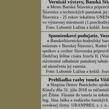
V dňoch 7.9 - 9.9.2018 sa zástup
XXII.stretnutia Horníckych měst a o
Ing.Branislav Mojžiš, Ľubomír Gallo,
stretnutí zúčastnilo 750 účastníkov
to boli cechy a spolky z Pezinka, Ma
Krtíša.Učasť zo Slovenska bola pozn
celoslovenské oslavy Dňa baníkov v 
mesto Sokolov, hlavným sponzorom b
uhlie povrchovým spôsobom. V súčastn
blízkej elektrárne. Firma je v útlmo
2035. Stretnutie prebehlo vo vinikaj
boli umiestnené štyri tribúny na ktor
Stretnutie vyvrcholilo 11 min. ohňos
Československej republiky. Banícky 
finančne pomohlo so zabezpečením úča
republike bude v roku 2019 v Jihlave
Text: Ing. Branislav Mojžiš, foto: Ľ
Výročná členská schôdza, He
16. september 2018 sa stal výz
v Helcmanovciach, pretože v tento de
spojená s Baníckym dňom -
pokračov