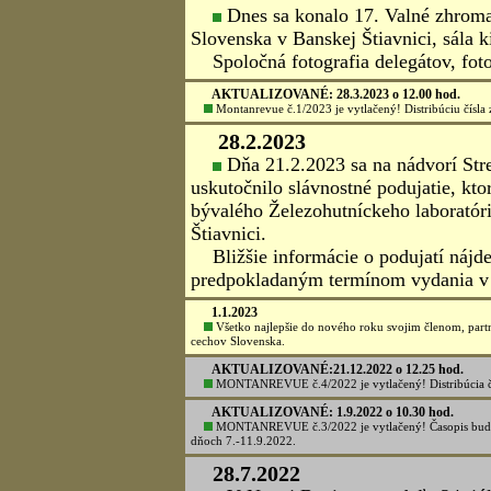
20.4.2024
⚒
28. setkání hornických a hu
Organizátori 28. setkání hornických 
v Jílovém u Prahy v Stredočeskom kra
a ďalšie podrobnosti na špeciálnej we
AKTUALIZOVANÉ: 18.1.2024 o 22:30 hod.
Vyšlo č.4/2023 časopisu Montanrevue. Distribúciu zab
AKTUALIZOVANÉ: 10.11.2023 o 12.30 hod.
Časopis MONTANREVUE č.3/2023 je vytlačený. Distri
AKTUALIZOVANÉ: 26.7.2023 o 11.30 hod.
Vyšlo č.2/2023 časopisu MONTANREVUE. Distribúciu 
v Banskej Štiavnici.
2.7.2023
V roku 2023 oslavuje Banskoštiavnicko-hodrušský baníc
prezentáciu jeho doterajšej činnosti.
Kliknite -
TU.
13.4.2023
Lávku, ktorá umožní návštevníko
archeonálezisko pri šachte Karol v Št
verejnosti. Lávka umožní spoznávať 
banského závodu.
Koláž: Jozef Kráľ, foto: Lubomír 