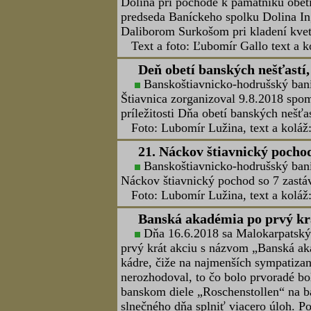
uvedenej firmy. URANPRES, s. r. o., 
súbežných rúrach – tubusoch a raziac
zaústenia. Pokračovanie -
TU.
Foto: Ing. Jozef Daniel, text: výbor 
Valné zhromaždenie BC Rudň
Dňa 11.augusta 2018 uskutočnil
Rudňany. Program začal pri Pamätník
Potom sa účastníci zhromaždenia pre
boh hore a bolo slávnostné a pomenov
starosta p. Miroslav Blišťan. Zárove
vystúpil ženský spevokol. Túto čas
stav. Program pokračoval valným zhr
Správu predniesol predseda BC Ing. C
jubilantom. O ukončení Baníckého ná
Chodník začína pri štôlni Rochus a ko
2700 m a je vyznačený turistickými 
navštíveného miesta. Po ukončení VZ 
Koláž: Jozef Kráľ - kliknite
TU.
Deň obetí banských nešťastí,
Banícky spolok Veľký Krtíš zorg