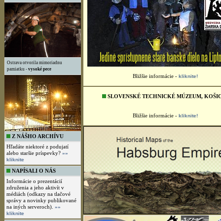
Ostrava otvorila mimoriadnu
pamiatku -
vysoké pece
MEDVEDIA ŠTÔLŇA, ŽIARSKA DOLINA
Z NÁŠHO ARCHÍVU
Hľadáte niektoré z podujatí
alebo staršie príspevky?
»»
kliknite
NAPÍSALI O NÁS
Informácie o prezentácií
združenia a jeho aktivít v
médiách (odkazy na tlačové
správy a novinky publikované
na iných serveroch).
»»
Bližšie informácie -
kliknite!
kliknite