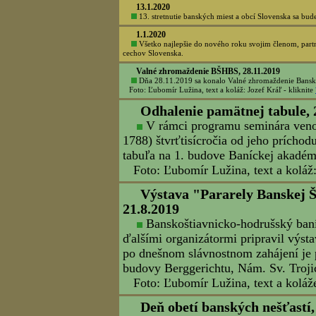
Občianske združenie Eisenbach 
jedenástykrát tradičnú banícku slávn
súvislosti s ochorením COVID-19 už d
ako prvý v okolí rozhodli zrealizova
vychádzal na meno Anton a okrem po
ktorý bol týždeň predtým, nám proroko
prívaly vody sme nečakali. Ale kde je
konala pod novým prístreškom. Pán f
bohoslužbu aj za takýchto podmienok
za starých čias umocňoval fakt, že pr
honorácie baníctva z blízkeho okolia
cechov Slovenska Ing. Erik Sombath
Ivan Lepeň. Premiéra dychovej hudby 
neskôr.
Na záver sa chceme poďakovať spolk
že prišli a zmokli. Koniec koncov vše
ohlasov sa na tento Vyhniansky Trná
Text a foto: Ing. Ivan Lepeň, koláž: 
21.2.2020
Organizátor 13. stretnutia banských miest a obcí Slove
Zmena termínu a programu vyhradená.
Kliknite -
TU.