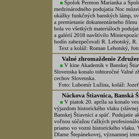
Utorkové popoludnie BŠHBS, 
Banskoštiavnicko-hodrušský baní
vzdelávacej sekcie „Utorkové popolud
mája 2018 (utorok) o 15,30 hod. v pr
Štiavnici. Program: prehliadka expoz
Loránt Vojček, PhD.
Foto: Lubomír Lužina a koláže: Joze
Otvorenie Raabovej štoly, Zá
V sobotu 19.5.2018 bola slávnost
štola po ukončenej ťažbe pokrývačske
republike v Zálužnem, miestna časť m
podzemia sprevádzal v sobotu zaujím
si jeho účastníci pri kaplnke v Zálu
Niekoľko piesní zaspieval zmiešaný
všetci presunuli do lesov k Raabovej 
roku 1888. Okrem tejto štoly tiež v da
slavnostné prestrihnutie pásky pri vch
Zatančili a zaspievali permoníci zo Zl
Zálužného a Vítkova. Odporúčame k 
Foto a koláže: Jozef Kráľ - kliknit