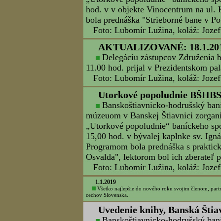
Deň obetí banských nešťastí,
Banskoštiavnicko-hodrušský baní
Štiavnica pripravili 8.8.2019 pietne p
nešťastí, ktoré sa konalo pred Dedič
Foto: Ľubomír Lužina, text a koláž: 
Valné zhromaždenie BS Spiš,
Dňa 19. februára 2019 sa zišli č
zhromaždení baníckeho spolku 2019, a
úlohy pre rok 2019 - kliknite
TU.
Koláž: Jozef Kráľ - kliknite
TU.
27.reprezentačný banícky ple
15.2.2019
Medzi jeden z vrcholov tohtoročn
zaradil „27. reprezentačný banícky pl
15.2.2019 v hoteli Grand – Matej.
TU.
Foto zo zahájenia - kliknite
TU.
Utorkové popoludnie BŠHBS, 
Banskoštiavnicko-hodrušský ban