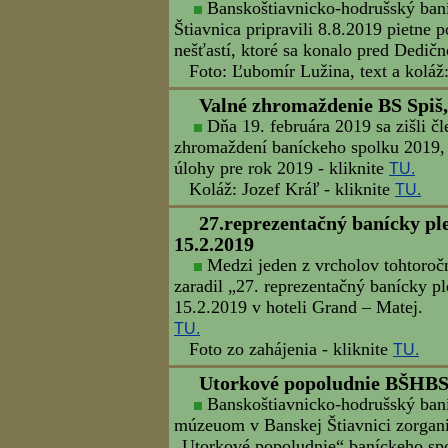
24.1.2020
Dnes sa v Handlovej konalo zasadnutie Rady Združen
13.1.2020
13. stretnutie banských miest a obcí Slovenska sa bu
1.1.2020
Všetko najlepšie do nového roku svojim členom, par
cechov Slovenska.
Valné zhromaždenie BŠHBS, 28.11.2019
Dňa 28.11.2019 sa konalo Valné zhromaždenie Bansko
Foto: Ľubomír Lužina, text a koláž: Jozef Kráľ - kliknite
Odhalenie pamätnej tabule, 
V rámci programu seminára ven
1788) štvrťtisícročia od jeho prícho
tabuľa na 1. budove Baníckej akadémi
Foto: Ľubomír Lužina, text a koláž: 
Výstava "Pararely Banskej Š
21.8.2019
Banskoštiavnicko-hodrušský baníc
ďalšími organizátormi pripravil výsta
po dnešnom slávnostnom zahájení je p
budovy Berggerichtu, Nám. Sv. Trojic
Foto: Ľubomír Lužina, text a koláže: