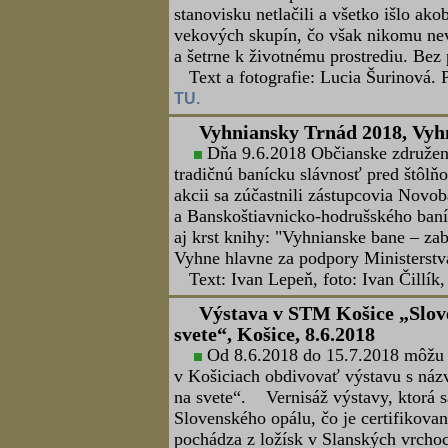
príležitosti Dňa obetí banských nešťa
Dolina pri pochode k pamätníku obeti
predseda Baníckeho spolku Dolina In
Daliborom Surkošom pri kladení kvet
Text a foto: Ľubomír Gallo text a ko
Deň obetí banských nešťastí,
Banskoštiavnicko-hodrušský ban
Štiavnica zorganizoval 9.8.2018 spom
príležitosti Dňa obetí banských nešťas
Foto: Lubomír Lužina, text a koláž: 
21. Náckov štiavnický pochod
Banskoštiavnicko-hodrušský baní
Náckov štiavnický pochod so 7 zastá
Foto: Lubomír Lužina, text a koláž: 
Banská akadémia po prvý kr
Dňa 16.6.2018 sa Malokarpatský 
prvý krát akciu s názvom „Banská ak
kádre, čiže na najmenších sympatizan
nerozhodoval, to čo bolo prvoradé bol