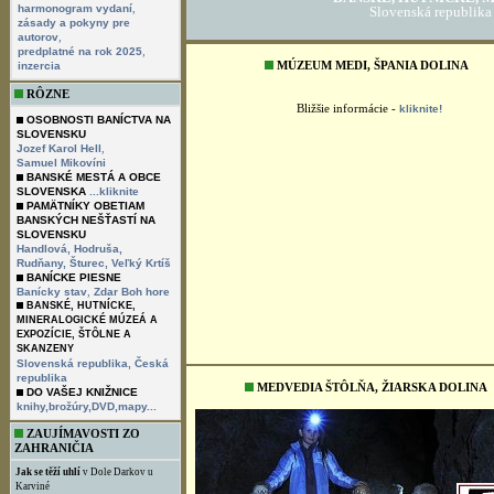
,
harmonogram vydaní
zásady a pokyny pre
,
autorov
,
predplatné na rok 2025
inzercia
RÔZNE
OSOBNOSTI BANÍCTVA NA
SLOVENSKU
,
Jozef Karol Hell
Samuel Mikovíni
BANSKÉ MESTÁ A OBCE
SLOVENSKA
...kliknite
PAMÄTNÍKY OBETIAM
BANSKÝCH NEŠŤASTÍ NA
SLOVENSKU
Handlová,
Hodruša,
MULTIMEDIÁLNY SP
Rudňany,
Šturec,
Veľký Krtíš
BANÍCKE PIESNE
,
Banícky stav
Zdar Boh hore
BANSKÉ, HUTNÍCKE, 
BANSKÉ, HUTNÍCKE,
Slovenská republik
MINERALOGICKÉ MÚZEÁ A
EXPOZÍCIE, ŠTÔLNE A
SKANZENY
Slovenská republika,
Česká
MÚZEUM MEDI, ŠPANIA DOLINA
republika
DO VAŠEJ KNIŽNICE
knihy,brožúry,DVD,mapy...
Bližšie informácie -
kliknite!
ZAUJÍMAVOSTI ZO
ZAHRANIČIA
Jak se těží uhlí
v Dole Darkov u
Karviné