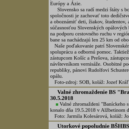
banskom diele „Roschenstollen“ na b
slnečného dňa splniť viacero úloh. Po
stanovisku netlačili a všetko išlo ak
vekových skupín, čo však nikomu nev
a šetrne k životnému prostrediu. Bez 
Text a fotografie: Lucia Šurinová. Pre
TU.
Vyhniansky Trnád 2018, Vyhn
Dňa 9.6.2018 Občianske združeni
tradičnú banícku slávnosť pred štôl
akcii sa zúčastnili zástupcovia Nov
a Banskoštiavnicko-hodrušského baníc
aj krst knihy: "Vyhnianske bane – za
Vyhne hlavne za podpory Ministerstv
Text: Ivan Lepeň, foto: Ivan Čillík, 
Výstava v STM Košice „Slove
svete“, Košice, 8.6.2018
Od 8.6.2018 do 15.7.2018 môžu 
v Košiciach obdivovať výstavu s náz
na svete“. Vernisáž výstavy, ktorá s