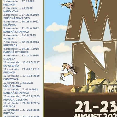
1.stretnutie ... 27.9.2008
PEZINOK
2.stretnutie ... 5.9.2009
HANDLOVÁ
3.stretnutie ... 27.-28.8.2010
SPIŠSKÁ NOVÁ VES
4.stretnutie ... 26.-28.8.2011
ROŽŇAVA
5.stretnutie ... 21.-24.6.2012
BANSKÁ ŠTIAVNICA
6.stretnutie ... 6.-9.6.2013
KOŠICE
7.stretnutie ... 22.-24.8.2014
KREMNICA
8.stretnutie ... 24.-26.7.2015
BANSKÁ BYSTRICA
9.stretnutie ... 12.-14.8.2016
GELNICA
10.stretnutie ...19.-21.5.2017
NOVÁ BAŇA
11.stretnutie ...21.-23.9.2018
PEZINOK
12.stretnutie ...17.-19.5.2019
ĽUBIETOVÁ
13.stretnutie ...4.9.2021
NIŽNÁ SLANÁ
14.stretnutie ...7.-11.9.2022
BANSKÁ ŠTIAVNICA
15.stretnutie ...25.-26.8.2023
REVÚCA, JELŠAVA
16.stretnutie ...28.-30.6.2024
GELNICA
17.stretnutie ...27.-29.6.2025
PREŠOV
18.stretnutie ...22.-24.5.2026