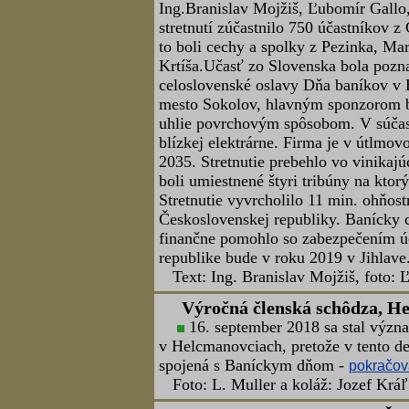
Uvedenie knihy, Banská Štiav
Banskoštiavnicko-hodrušský baní
28.12.2018 slávnostné uvedenie do ž
"Štiavnickô nárečia (banícke, hutníck
Infocentra v Banskej Štiavnici.
Foto: L.Lužina, koláž: J.Kráľ - kli
Odhalenie pamätnej tabule, 
Banskoštiavnicko-hodrušský baní
28.12.2018 slávnostné podujatie odha
(1709 – 1768), významnému banskému o
výročia jeho úmrtia. Podujatie sa ko
banského múzea v Banskej Štiavnici.
Foto: L.Lužina, koláž: J.Kráľ - kli
Staroročné fáranie, Banská Š
Pravidelné akciu „ Posledné fára
2018 (štvrtok) 15.00 hod. fáraním d
posedením v baníckej krčme.
Foto: L.Lužina, koláž: J.Kráľ - kli
Banícky cech Dolina v Sokolo