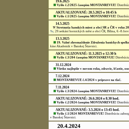
banských múzeí, v skanzenoch. Máme pre V
na prechádzku po niektorom z náučných b
pozvanie a vydajte sa po stopách bohatej b
»» viac...
.
možno doposiaľ nespoznané.
HLAVNÁ 
15.5.2026
⚒
Bedeker banských, baníckych m
spolkov a cechov Slovenska vydalo v
banícke, hutnícke a mineralogické mú
Slovenskej republike". Zostavovat
Jozef Kráľ. Distribúciu zabezpečije n
Obalová strana kliknite -
Tu.
AKTUALIZOVANÉ: 24.4.2026 o 22:00 hod.
⚒
Vyšlo č.1/2026 MONTANREVUE!
Obalová strana - k
5.3.2026
20. Valné zhromaždenie Združenia baníckych spolko
10.00 hod. v sále kina Akademik, Námestie sv. Trojice 1.
AKTUALIZOVANÉ:20.2.2026 o 12.45 h
⚒
Vyšlo č.4/2025 časopisu MONTANREVUE!
Distribúc
kliknite na obr. vľavo.