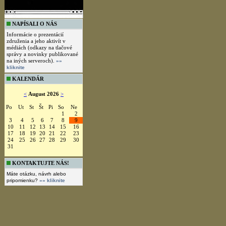
NAPÍSALI O NÁS
Informácie o prezentácií
združenia a jeho aktivít v
médiách (odkazy na tlačové
správy a novinky publikované
na iných serveroch).
»»
kliknite
KALENDÁR
<
August 2026
>
Po
Ut
St
Št
Pi
So
Ne
1
2
3
4
5
6
7
8
9
10
11
12
13
14
15
16
17
18
19
20
21
22
23
24
25
26
27
28
29
30
31
KONTAKTUJTE NÁS!
Máte otázku, návrh alebo
pripomienku?
»» kliknite