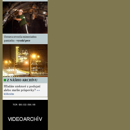
Ostrava otvorila mimoriadnu
pamiatku -
vysoké pece
Z NÁŠHO ARCHÍVU
Hľadáte niektoré z podujatí
alebo staršie príspevky?
»»
kliknite