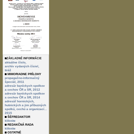
ZÁKLADNÉ INFORMÁCIE
aktuálne číslo,
archív vydaných čísiel,
tiráž
MIMORIADNE PRÍLOHY
propagačno-informačný
špeciál, 2011
adresár baníckych spolkov
a cechov ČR a SR, 2012
adresár baníckych spolkov
a cechov ČR a SR, 2014
adresář hornických,
hutnických a jim příbuzných
spolkú, cechú a organizací...
2015
ŠÉFREDAKTOR
kliknite
REDAKČNÁ RADA
kliknite
OSTATNÉ