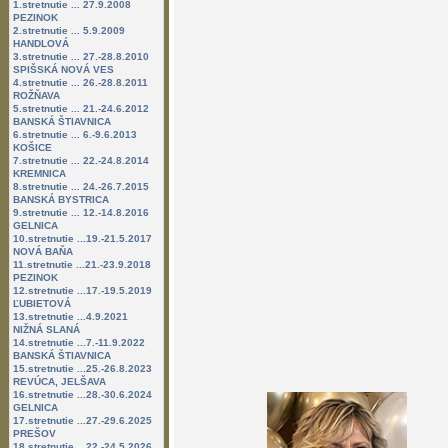
1.stretnutie ... 27.9.2008
PEZINOK
2.stretnutie ... 5.9.2009
HANDLOVÁ
3.stretnutie ... 27.-28.8.2010
SPIŠSKÁ NOVÁ VES
4.stretnutie ... 26.-28.8.2011
ROŽŇAVA
5.stretnutie ... 21.-24.6.2012
BANSKÁ ŠTIAVNICA
6.stretnutie ... 6.-9.6.2013
KOŠICE
7.stretnutie ... 22.-24.8.2014
KREMNICA
8.stretnutie ... 24.-26.7.2015
BANSKÁ BYSTRICA
9.stretnutie ... 12.-14.8.2016
GELNICA
10.stretnutie ...19.-21.5.2017
NOVÁ BAŇA
11.stretnutie ...21.-23.9.2018
PEZINOK
12.stretnutie ...17.-19.5.2019
ĽUBIETOVÁ
13.stretnutie ...4.9.2021
NIŽNÁ SLANÁ
14.stretnutie ...7.-11.9.2022
BANSKÁ ŠTIAVNICA
15.stretnutie ...25.-26.8.2023
REVÚCA, JELŠAVA
16.stretnutie ...28.-30.6.2024
GELNICA
17.stretnutie ...27.-29.6.2025
PREŠOV
18.stretnutie ...22.-24.5.2026