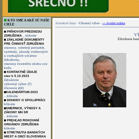
KTO SME A AKÉ SÚ NAŠE
Kontaktné údaje -
Výkonný výbor
-
»» úvodná stránka
CIELE
PRÍHOVOR PREDSEDU
V
ZDRUŽENIA
...kliknite
Združenia ban
ZÁKLADNÉ DOKUMENTY
PRE ČINNOSŤ ZDRUŽENIA
,
,
stanovy
volebný poriadok
,
symboly
zásady vnútorných
a vonkajších vzťahov
Združenia,
stanovy čestného skoku cez
kožu.
KONTAKTNÉ ÚDAJE
stav k 5.10.2023
Združenie
výkonný výbor (7)
členovia (42)
KALENDÁRTUM 2023
...kliknite
DOHODY O SPOLUPRÁCI
kliknite
SMERNICE, VÝNOSY A
ZÁKONY MH SR
...kliknite
PREHĽAD ROKOVANÍ
ORGÁNOV ZDRUŽENIA
kliknite
STRETNUTIA BANSKÝCH
MIEST A OBCÍ SLOVENSKA