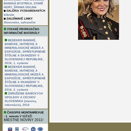
BANSKÁ BYSTRICA, STARÉ
HORY, ŠPANIA DOLINA
GALÉRIA VYZNAMENANÝCH
kliknite
ZAUJÍMAVÉ LINKY
,
Slovensko
zahraničie
VYDANÉ PROPAGAČNO-
INFORMAČNÉ MATERIÁLY
BEDEKER BANSKÉ,
BANÍCKE, HUTNÍCKE A
MINERALOGICKÉ MÚZEÁ A
EXPOZÍCIE, SPRÍSTUPNENÉ
ŠTÔLNE A SKANZENY V
SLOVENSKEJ REPUBLIKE,
2016, 1. vydanie
BEDEKER BANSKÉ,
BANÍCKE, HUTNÍCKE A
MINERALOGICKÉ MÚZEÁ A
EXPOZÍCIE, SPRÍSTUPNENÉ
ŠTÔLNE A SKANZENY V
SLOVENSKEJ REPUBLIKE,
2016, 2. vydanie
ZDRUŽENIE BANÍCKYCH
SPOLKOV A CECHOV
SLOVENSKA (stanovy,
informácie), 2010
ČASOPIS MONTANREVUE
v súťaži
- 1. miesto
MIESTNE NOVINY 2011!