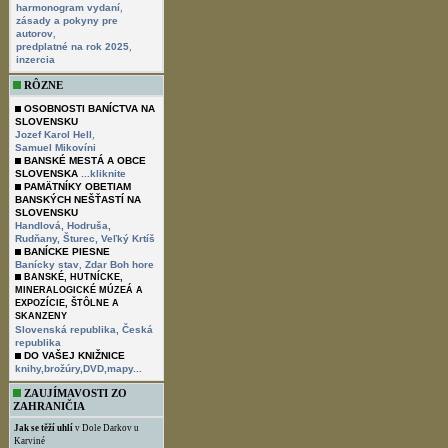
,
harmonogram vydaní
zásady a pokyny pre
,
autorov
,
predplatné na rok 2025
inzercia
RÔZNE
OSOBNOSTI BANÍCTVA NA
SLOVENSKU
,
Jozef Karol Hell
Samuel Mikovíni
BANSKÉ MESTÁ A OBCE
SLOVENSKA
...kliknite
PAMÄTNÍKY OBETIAM
BANSKÝCH NEŠŤASTÍ NA
SLOVENSKU
Handlová,
Hodruša,
Rudňany,
Šturec,
Veľký Krtíš
BANÍCKE PIESNE
,
Banícky stav
Zdar Boh hore
BANSKÉ, HUTNÍCKE,
MINERALOGICKÉ MÚZEÁ A
EXPOZÍCIE, ŠTÔLNE A
SKANZENY
Slovenská republika,
Česká
republika
DO VAŠEJ KNIŽNICE
knihy,brožúry,DVD,mapy...
ZAUJÍMAVOSTI ZO
ZAHRANIČIA
Jak se těží uhlí
v Dole Darkov u
Karviné