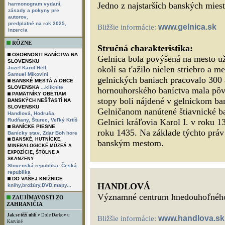
,
Jedno z najstarších banských mies
harmonogram vydaní
zásady a pokyny pre
,
autorov
,
predplatné na rok 2025
www.gelnica.sk
Bližšie informácie:
inzercia
RÔZNE
Stručná charakteristika:
OSOBNOSTI BANÍCTVA NA
Gelnica bola povýšená na mesto už
SLOVENSKU
,
okolí sa ťažilo nielen striebro a me
Jozef Karol Hell
Samuel Mikovíni
gelnických baniach pracovalo 300 
BANSKÉ MESTÁ A OBCE
SLOVENSKA
...kliknite
hornouhorského baníctva mala pôvo
PAMÄTNÍKY OBETIAM
stopy boli nájdené v gelnickom ba
BANSKÝCH NEŠŤASTÍ NA
SLOVENSKU
Gelničanom nanútené štiavnické ban
Handlová,
Hodruša,
Rudňany,
Šturec,
Veľký Krtíš
Gelnici kráľovia Karol I. v roku 1
BANÍCKE PIESNE
roku 1435. Na základe týchto prá
,
Banícky stav
Zdar Boh hore
BANSKÉ, HUTNÍCKE,
banským mestom.
MINERALOGICKÉ MÚZEÁ A
EXPOZÍCIE, ŠTÔLNE A
SKANZENY
Slovenská republika,
Česká
republika
DO VAŠEJ KNIŽNICE
HANDLOVÁ
knihy,brožúry,DVD,mapy...
Významné centrum hnedouhoľného 
ZAUJÍMAVOSTI ZO
ZAHRANIČIA
Jak se těží uhlí
v Dole Darkov u
www.handlova.sk
Bližšie informácie:
Karviné