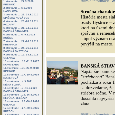
w
Bližšie informácie:
1.stretnutie ... 27.9.2008
PEZINOK
2.stretnutie ... 5.9.2009
Stručná charakte
HANDLOVÁ
3.stretnutie ... 27.-28.8.2010
História mesta sia
SPIŠSKÁ NOVÁ VES
4.stretnutie ... 26.-28.8.2011
osady Bystrice – 
ROŽŇAVA
ktorí na území dn
5.stretnutie ... 21.-24.6.2012
BANSKÁ ŠTIAVNICA
správnu a remeseln
6.stretnutie ... 6.-9.6.2013
stúpol význam osa
KOŠICE
7.stretnutie ... 22.-24.8.2014
povýšil na mesto.
KREMNICA
8.stretnutie ... 24.-26.7.2015
BANSKÁ BYSTRICA
9.stretnutie ... 12.-14.8.2016
GELNICA
10.stretnutie ...19.-21.5.2017
NOVÁ BAŇA
BANSKÁ ŠTIA
11.stretnutie ...21.-23.9.2018
Najstaršie baníck
PEZINOK
12.stretnutie ...17.-19.5.2019
"strieborná"
Bansk
ĽUBIETOVÁ
pochádza z roku 1
13.stretnutie ...4.9.2021
NIŽNÁ SLANÁ
sa dozvedáme, že 
14.stretnutie ...7.-11.9.2022
BANSKÁ ŠTIAVNICA
striebra ročne. V 
15.stretnutie ...25.-26.8.2023
dosiahla najvyššia
REVÚCA, JELŠAVA
16.stretnutie ...28.-30.6.2024
zlata.
GELNICA
17.stretnutie ...27.-29.6.2025
PREŠOV
w
Bližšie informácie:
18.stretnutie ...22.-24.5.2026