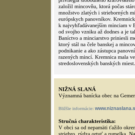
privilégia slobodného kráľovského
založil mincovňu, ktorá počas stár
množstvo zlatých i strieborných m
európskych panovníkov. Kremnické d
k najvyhľadávanejším minciam v E
od svojho vzniku až dodnes a je t
Baníctvo a minciarstvo priniesli m
ktorý stál na čele banskej a minco
podnikanie a ako zástupca panovní
razených mincí. Kremnica mala ve
stredoslovenských banských miest
NIŽNÁ SLANÁ
Významná banícka obec na Gemer
www.niznaslana.
Bližšie informácie:
Stručná charakteristika:
V obci sa od nepamäti ťažilo okre
striebro, rýdza ortuť a rumelka. Na