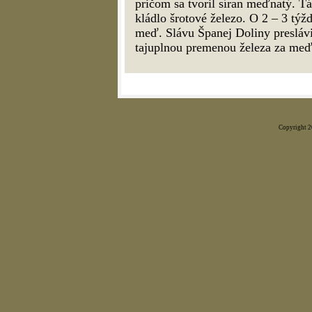
pričom sa tvoril síran meďnatý. Tá
kládlo šrotové železo. O 2 – 3 týž
meď. Slávu Španej Doliny preslávi
tajuplnou premenou železa za me
Copyright 20