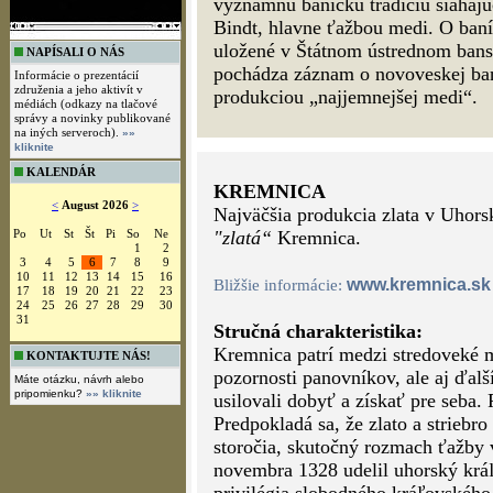
významnú banícku tradíciu siahajú
Bindt, hlavne ťažbou medi. O baní
uložené v Štátnom ústrednom bans
NAPÍSALI O NÁS
pochádza záznam o novoveskej bani
Informácie o prezentácií
združenia a jeho aktivít v
produkciou „najjemnejšej medi“.
médiách (odkazy na tlačové
správy a novinky publikované
na iných serveroch).
»»
kliknite
KALENDÁR
KREMNICA
<
August 2026
>
Najväčšia produkcia zlata v Uhorsk
Po
Ut
St
Št
Pi
So
Ne
"zlatá“
Kremnica.
1
2
3
4
5
6
7
8
9
10
11
12
13
14
15
16
www.kremnica.sk
Bližšie informácie:
17
18
19
20
21
22
23
24
25
26
27
28
29
30
31
Stručná charakteristika:
Kremnica patrí medzi stredoveké me
KONTAKTUJTE NÁS!
pozornosti panovníkov, ale aj ďalš
Máte otázku, návrh alebo
pripomienku?
»» kliknite
usilovali dobyť a získať pre seba. 
Predpokladá sa, že zlato a striebro
storočia, skutočný rozmach ťažby v
novembra 1328 udelil uhorský krá