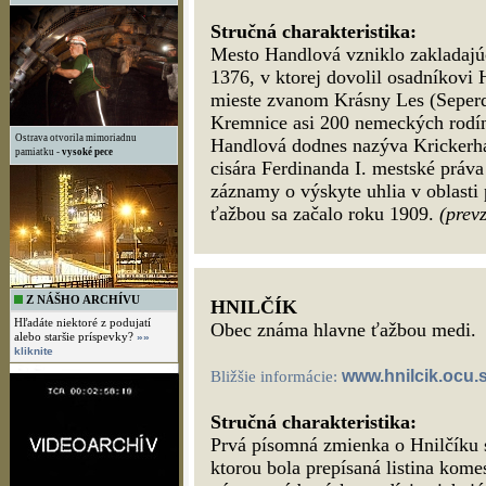
Stručná charakteristika:
Mesto Handlová vzniklo zakladajúc
1376, v ktorej dovolil osadníkovi 
mieste zvanom Krásny Les (Seperde
Kremnice asi 200 nemeckých rodín
Ostrava otvorila mimoriadnu
Handlová dodnes nazýva Krickerha
pamiatku -
vysoké pece
cisára Ferdinanda I. mestské práva
záznamy o výskyte uhlia v oblasti
ťažbou sa začalo roku 1909.
(prevz
Z NÁŠHO ARCHÍVU
HNILČÍK
Hľadáte niektoré z podujatí
Obec známa hlavne ťažbou medi.
alebo staršie príspevky?
»»
kliknite
www.hnilcik.ocu.
Bližšie informácie:
Stručná charakteristika:
Prvá písomná zmienka o Hnilčíku s
ktorou bola prepísaná listina kom