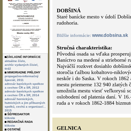
DOBŠINÁ
Staré banícke mesto v údolí Dobši
rudohoria.
www.dobsina.sk
Bližšie informácie:
Stručná charakteristika:
Pôvodná osada sa vďaka prosperuj
ZÁKLADNÉ INFORMÁCIE
Baníctvo na medené a strieborné ru
aktuálne číslo,
archív vydaných čísiel,
Najväčší rozkvet dosiahlo dobšins
tiráž
storočia ťažbou kobaltovo-niklový
MIMORIADNE PRÍLOHY
propagačno-informačný
neskôr i do Saska. V rokoch 1862
špeciál, 2011
mestu priemerne 132 940 zlatých č
adresár baníckych spolkov
a cechov ČR a SR, 2012
umožnila mestu viesť veľkorysú soc
adresár baníckych spolkov
a cechov ČR a SR, 2014
oslobodení od platenia daní. V 16.-
adresář hornických,
ruda a v rokoch 1862-1884 bizmut
hutnických a jim příbuzných
spolkú, cechú a organizací...
2015
ŠÉFREDAKTOR
kliknite
REDAKČNÁ RADA
kliknite
GELNICA
OSTATNÉ