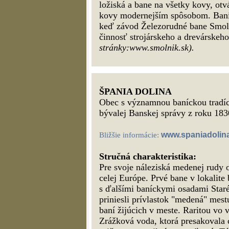
ložiská a bane na všetky kovy, otv
kovy modernejším spôsobom. Baníc
keď závod Železorudné bane Smoln
činnosť strojárskeho a drevárskeh
stránky:www.smolnik.sk).
ŠPANIA DOLINA
Obec s významnou baníckou tradíc
bývalej Banskej správy z roku 18
www.spaniadolin
Bližšie informácie:
Stručná charakteristika:
Pre svoje náleziská medenej rudy o
celej Európe. Prvé bane v lokalite
s ďalšími baníckymi osadami Staré
priniesli prívlastok "medená" mes
baní žijúcich v meste. Raritou vo
Zrážková voda, ktorá presakovala