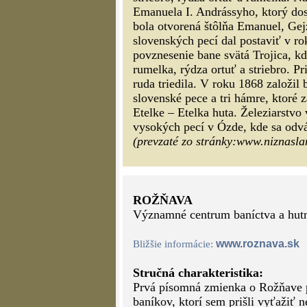
Emanuela I. Andrássyho, ktorý do
bola otvorená štôlňa Emanuel, Gej
slovenských pecí dal postaviť v ro
povznesenie bane svätá Trojica, kd
rumelka, rýdza ortuť a striebro. Pr
ruda triedila. V roku 1868 založil 
slovenské pece a tri hámre, ktoré
Etelke – Etelka huta. Železiarstv
vysokých pecí v Ózde, kde sa odvá
(prevzaté zo stránky:www.niznasla
ROŽŇAVA
Významné centrum baníctva a hutn
www.roznava.sk
Bližšie informácie:
Stručná charakteristika:
Prvá písomná zmienka o Rožňave 
baníkov, ktorí sem prišli vyťažiť 