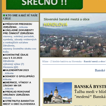
KTO SME A AKÉ SÚ NAŠE
CIELE
PRÍHOVOR PREDSEDU
ZDRUŽENIA
...kliknite
ZÁKLADNÉ DOKUMENTY
PRE ČINNOSŤ ZDRUŽENIA
,
,
stanovy
volebný poriadok
,
symboly
zásady vnútorných
a vonkajších vzťahov
Združenia,
stanovy čestného skoku cez
kožu.
KONTAKTNÉ ÚDAJE
stav k 5.10.2023
Združenie
Rôzne - Z histórie baníctva na Slovensku -
Banské mestá a obce 
výkonný výbor (7)
členovia (42)
Banské 
KALENDÁRTUM 2023
...kliknite
DOHODY O SPOLUPRÁCI
kliknite
SMERNICE, VÝNOSY A
ZÁKONY MH SR
BANSKÁ BYST
...kliknite
Ťažba medi v blíz
PREHĽAD ROKOVANÍ
ORGÁNOV ZDRUŽENIA
"medená“
Banská 
kliknite
STRETNUTIA BANSKÝCH
MIEST A OBCÍ SLOVENSKA