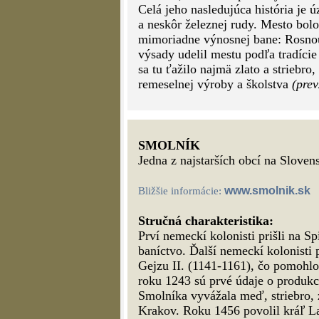
Celá jeho nasledujúca história je 
a neskôr železnej rudy. Mesto b
mimoriadne výnosnej bane: Rosno
výsady udelil mestu podľa tradíci
sa tu ťažilo najmä zlato a striebr
remeselnej výroby a školstva
(prev
SMOLNÍK
Jedna z najstarších obcí na Sloven
www.smolnik.sk
Bližšie informácie:
Stručná charakteristika:
Prví nemeckí kolonisti prišli na S
baníctvo. Ďalší nemeckí kolonisti 
Gejzu II. (1141-1161), čo pomohlo
roku 1243 sú prvé údaje o produkc
Smolníka vyvážala meď, striebro, 
Krakov. Roku 1456 povolil kráľ L