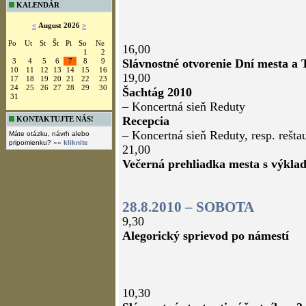
KALENDÁR
<
August 2026
>
Po
Ut
St
Št
Pi
So
Ne
16,00
1
2
3
4
5
6
7
8
9
Slávnostné otvorenie Dní mesta a 
10
11
12
13
14
15
16
19,00
17
18
19
20
21
22
23
24
25
26
27
28
29
30
Šachtág 2010
31
– Koncertná sieň Reduty
Recepcia
KONTAKTUJTE NÁS!
– Koncertná sieň Reduty, resp. rešta
Máte otázku, návrh alebo
pripomienku?
»» kliknite
21,00
Večerná prehliadka mesta s výkla
28.8.2010 – SOBOTA
9,30
Alegorický sprievod po námestí
10,30