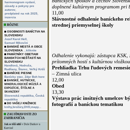
baníckych spolkov a cechov Slovens
,
harmonogram vydaní
doplnené kultúrnym programom pri bu
zásady a pokyny pre
,
autorov
11,00
,
predplatné na rok 2025
inzercia
Slávnostné odhalenie baníckeho reli
strednej priemyselnej školy
RÔZNE
OSOBNOSTI BANÍCTVA NA
SLOVENSKU
,
Jozef Karol Hell
Samuel Mikovíni
BANSKÉ MESTÁ A OBCE
SLOVENSKA
...kliknite
PAMÄTNÍKY OBETIAM
Odhalenie vykonajú: zástupca KSK, z
BANSKÝCH NEŠŤASTÍ NA
prítomných hostí s kultúrnou vložkou
SLOVENSKU
Handlová,
Hodruša,
Prehliadka Trhu ľudových remesie
Rudňany,
Šturec,
Veľký Krtíš
– Zimná ulica
BANÍCKE PIESNE
,
Banícky stav
Zdar Boh hore
12,00
BANSKÉ, HUTNÍCKE,
MINERALOGICKÉ MÚZEÁ A
Obed
EXPOZÍCIE, ŠTÔLNE A
13,30
SKANZENY
Slovenská republika,
Česká
Výstava prác insitných umelcov bý
republika
fotografií a baníckou tematikou
DO VAŠEJ KNIŽNICE
knihy,brožúry,DVD,mapy...
ZAUJÍMAVOSTI ZO
ZAHRANIČIA
Jak se těží uhlí
v Dole Darkov u
Karviné