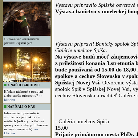
Výstavu pripravilo Spišské osvetové s
Výstava baníctvo v umeleckej fotog
Ostrava otvorila mimoriadnu
Výstavu pripravil Banícky spolok Sp
pamiatku -
vysoké pece
Galérie umelcov Spiša.
Na výstave budú môcť záujemcovia
z príležitosti konania 3.stretnutia
bude používaná od 15,00 do 18,00 
spolkov a cechov Slovenska v spolu
Spišskej Novej Vsi.
Otvorenie výst
Z NÁŠHO ARCHÍVU
spolok Spiš v Spišskej Novej Vsi, 
Hľadáte niektoré z podujatí
cechov Slovenska a riaditeľ Galérie
alebo staršie príspevky?
»»
kliknite
NAPÍSALI O NÁS
Informácie o prezentácií
združenia a jeho aktivít v
- Galéria umelcov Spiša
médiách (odkazy na tlačové
správy a novinky publikované
15,00
na iných serveroch).
»»
Prijatie primátorom mesta PhDr.
kliknite