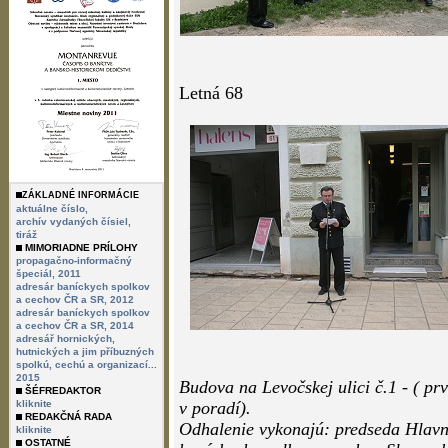
Letná 68
ZÁKLADNÉ INFORMÁCIE
aktuálne číslo,
archív vydaných čísiel,
tiráž
MIMORIADNE PRÍLOHY
propagačno-informačný
špeciál, 2011
adresár baníckych spolkov
a cechov ČR a SR, 2012
adresár baníckych spolkov
a cechov ČR a SR, 2014
adresář hornických,
hutnických a jim příbuzných
spolkú, cechú a organizací...
2015
Budova na Levočskej ulici č.1 - ( prv
ŠÉFREDAKTOR
kliknite
v poradí).
REDAKČNÁ RADA
Odhalenie vykonajú: predseda Hlav
kliknite
OSTATNÉ