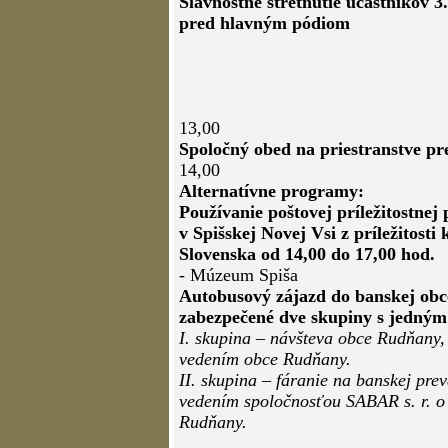
Slávnostné stretnutie účastníkov 3
pred hlavným pódiom
13,00
Spoločný obed na priestranstve p
14,00
Alternatívne programy:
Používanie poštovej príležitostnej
v Spišskej Novej Vsi z príležitosti
Slovenska od 14,00 do 17,00 hod.
- Múzeum Spiša
Autobusový zájazd do banskej ob
zabezpečené dve skupiny s jedný
I. skupina – návšteva obce Rudňany
vedením obce Rudňany.
II. skupina – fáranie na banskej pr
vedením spoločnosťou SABAR s. r. o .
Rudňany.