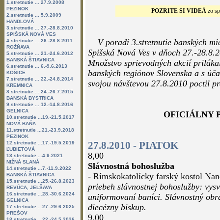
1.stretnutie ... 27.9.2008
PEZINOK
POZRITE SI VIDEÁ
zo sp
2.stretnutie ... 5.9.2009
HANDLOVÁ
3.stretnutie ... 27.-28.8.2010
SPIŠSKÁ NOVÁ VES
V poradí 3.stretnutie banských mi
4.stretnutie ... 26.-28.8.2011
ROŽŇAVA
Spišská Nová Ves v dňoch 27.-28.8.2
5.stretnutie ... 21.-24.6.2012
BANSKÁ ŠTIAVNICA
Množstvo sprievodných akcií prilákal
6.stretnutie ... 6.-9.6.2013
banských regiónov Slovenska a s účas
KOŠICE
7.stretnutie ... 22.-24.8.2014
svojou návštevou 27.8.2010 poctil pr
KREMNICA
8.stretnutie ... 24.-26.7.2015
BANSKÁ BYSTRICA
9.stretnutie ... 12.-14.8.2016
GELNICA
OFICIÁLNY
10.stretnutie ...19.-21.5.2017
NOVÁ BAŇA
11.stretnutie ...21.-23.9.2018
PEZINOK
27.8.2010 - PIATOK
12.stretnutie ...17.-19.5.2019
ĽUBIETOVÁ
8,00
13.stretnutie ...4.9.2021
NIŽNÁ SLANÁ
Slávnostná bohoslužba
14.stretnutie ...7.-11.9.2022
- Rímskokatolícky farský kostol Na
BANSKÁ ŠTIAVNICA
15.stretnutie ...25.-26.8.2023
priebeh slávnostnej bohoslužby: vysv
REVÚCA, JELŠAVA
16.stretnutie ...28.-30.6.2024
uniformovaní baníci. Slávnostný obr
GELNICA
diecézny biskup.
17.stretnutie ...27.-29.6.2025
PREŠOV
9,00
18.stretnutie ...22.-24.5.2026