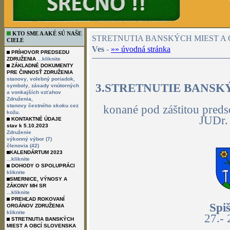
KTO SME A AKÉ SÚ NAŠE
STRETNUTIA BANSKÝCH MIEST A 
CIELE
Ves
-
»» úvodná stránka
PRÍHOVOR PREDSEDU
ZDRUŽENIA
...kliknite
ZÁKLADNÉ DOKUMENTY
PRE ČINNOSŤ ZDRUŽENIA
,
,
stanovy
volebný poriadok
3.STRETNUTIE BANSK
,
symboly
zásady vnútorných
a vonkajších vzťahov
Združenia,
stanovy čestného skoku cez
konané pod záštitou pred
kožu.
JUDr.
KONTAKTNÉ ÚDAJE
stav k 5.10.2023
Združenie
výkonný výbor (7)
členovia (42)
KALENDÁRTUM 2023
...kliknite
DOHODY O SPOLUPRÁCI
kliknite
SMERNICE, VÝNOSY A
ZÁKONY MH SR
...kliknite
PREHĽAD ROKOVANÍ
Spi
ORGÁNOV ZDRUŽENIA
kliknite
27.- 
STRETNUTIA BANSKÝCH
MIEST A OBCÍ SLOVENSKA