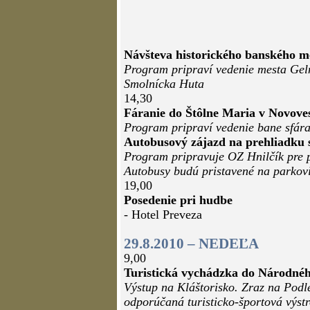
Návšteva historického banského m
Program pripraví vedenie mesta Gel
Smolnícka Huta
14,30
Fáranie do Štôlne Maria v Novove
Program pripraví vedenie bane sfár
Autobusový zájazd na prehliadku 
Program pripravuje OZ Hnilčík pre p
Autobusy budú pristavené na parkovi
19,00
Posedenie pri hudbe
- Hotel Preveza
29.8.2010 – NEDEĽA
9,00
Turistická vychádzka do Národnéh
Výstup na Kláštorisko. Zraz na Podl
odporúčaná turisticko-športová výs