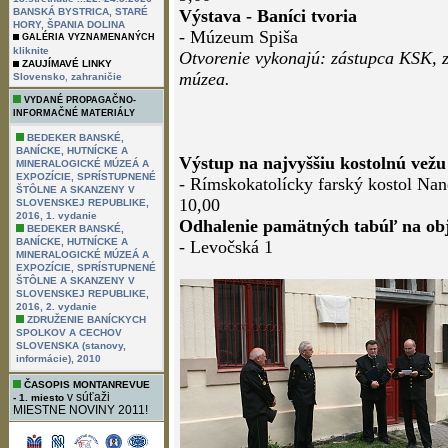
BANSKÁ BYSTRICA, STARÉ
Výstava - Baníci tvoria
HORY, ŠPANIA DOLINA
- Múzeum Spiša
GALÉRIA VYZNAMENANÝCH
kliknite
Otvorenie vykonajú: zástupca KSK, 
ZAUJÍMAVÉ LINKY
múzea.
,
Slovensko
zahraničie
VYDANÉ PROPAGAČNO-
INFORMAČNÉ MATERIÁLY
BEDEKER BANSKÉ,
BANÍCKE, HUTNÍCKE A
Výstup na najvyššiu kostolnú vežu
MINERALOGICKÉ MÚZEÁ A
EXPOZÍCIE, SPRÍSTUPNENÉ
- Rímskokatolícky farský kostol Na
ŠTÔLNE A SKANZENY V
10,00
SLOVENSKEJ REPUBLIKE,
2016, 1. vydanie
Odhalenie pamätných tabúľ na obj
BEDEKER BANSKÉ,
BANÍCKE, HUTNÍCKE A
- Levočská 1
MINERALOGICKÉ MÚZEÁ A
EXPOZÍCIE, SPRÍSTUPNENÉ
ŠTÔLNE A SKANZENY V
SLOVENSKEJ REPUBLIKE,
2016, 2. vydanie
ZDRUŽENIE BANÍCKYCH
SPOLKOV A CECHOV
SLOVENSKA (stanovy,
informácie), 2010
ČASOPIS MONTANREVUE
v súťaži
- 1. miesto
MIESTNE NOVINY 2011!