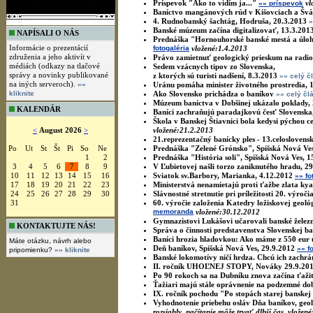
Príspevok "Ako to vidím ja..."
vl
»» príspevok
Baníctvo mangánových rúd v Kišovciach a Šváb
4. Rudnobanský šachtág, Hodruša, 20.3.2013
»
Banské múzeum začína digitalizovať, 13.3.201
NAPÍSALI O NÁS
Prednáška "Hornouhorské banské mestá a úloha
Informácie o prezentácií
fotogaléria
vložené:1.4.2013
združenia a jeho aktivít v
Právo zamietnuť geologický prieskum na radio
médiách (odkazy na tlačové
Sedem vzácnych tipov zo Slovenska,
správy a novinky publikované
z ktorých sú turisti nadšení, 8.3.2013
»» celý č
na iných serveroch).
»»
Uránu pomáha minister životného prostredia, 
kliknite
Ako Slovensko prichádza o baníkov
»» celý čl
Múzeum baníctva v Dobšinej ukázalo poklady,
KALENDÁR
Baníci zachraňujú paradajkovú česť Slovenska
Škola v Banskej Štiavnici bola kedysi pýchou c
<
August 2026
>
vložené:21.2.2013
21.reprezentačný banícky ples - 13.celoslovens
Po
Ut
St
Št
Pi
So
Ne
Prednáška "Zelené Grónsko", Spišská Nová Ves
1
2
Prednáška "História soli", Spišská Nová Ves, 1
3
4
5
6
7
8
9
V Ľubietovej našli torzo zaniknutého hradu, 2
10
11
12
13
14
15
16
Sviatok sv.Barbory, Marianka, 4.12.2012
»» fo
17
18
19
20
21
22
23
Ministerstvá nenamietajú proti ťažbe zlata ky
24
25
26
27
28
29
30
Slávnostné stretnutie pri príležitosti 20. výro
31
60. výročie založenia Katedry ložiskovej geol
memoranda
vložené:30.12.2012
Gymnazistovi Lukášovi učarovali banské železn
KONTAKTUJTE NÁS!
Správa o činnosti predstavenstva Slovenskej b
Baníci hrozia hladovkou: Ako máme z 550 eur u
Máte otázku, návrh alebo
Deň baníkov, Spišská Nová Ves, 29.9.2012
»» f
pripomienku?
»» kliknite
Banské lokomotívy ničí hrdza. Chcú ich zachrá
II. ročník UHOĽNEJ STOPY, Nováky 29.9.20
Po 90 rokoch sa na Dubníku znova začína ťaži
Ťažiari majú stále oprávnenie na podzemné do
IX. ročník pochodu "Po stopách starej banskej 
Vyhodnotenie priebehu osláv Dňa baníkov, geol
rozsiahly, načítanie môže trvať dlhší čas.
vložené