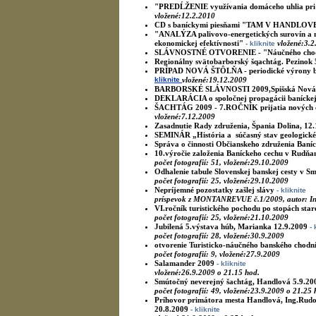
"PREDĹŽENIE využívania domáceho uhlia pri 
vložené:12.2.2010
CD s baníckymi piesňami "TAM V HANDL
"ANALÝZA palivovo-energetických surovín a m
ekonomickej efektívnosti"
vložené:3.2
- kliknite
SLÁVNOSTNÉ OTVORENIE - "Náučného chod
Regionálny svätobarborský šqachtág. Pezinok 
PRÍPAD NOVÁ ŠTÔLŇA - periodické výrony ba
kliknite
vložené:19.12.2009
BARBORSKÉ SLÁVNOSTI 2009,Spišská Nová Ve
DEKLARÁCIA o spoločnej propagácii baníckej h
ŠACHTÁG 2009 - 7.ROČNÍK prijatia nových čl
vložené:7.12.2009
Zasadnutie Rady združenia, Špania Dolina, 12
SEMINÁR „História a súčasný stav geologickéh
Správa o činnosti Občianskeho združenia Baníck
10.výročie založenia Baníckeho cechu v Rudňa
počet fotografií: 51, vložené:29.10.2009
Odhalenie tabule Slovenskej banskej cesty v Sm
počet fotografií: 25, vložené:29.10.2009
Nepríjemné pozostatky zašlej slávy
- kliknite
príspevok z MONTANREVUE č.1/2009, autor: Ing
VI.ročník turistického pochodu po stopách sta
počet fotografií: 25, vložené:21.10.2009
Jubilená 5.výstava húb, Marianka 12.9.2009
- 
počet fotografií: 28, vložené:30.9.2009
otvorenie Turisticko-náučného banského chodn
počet fotografií: 9, vložené:27.9.2009
Salamander 2009
- kliknite
vložené:26.9.2009 o 21.15 hod.
Smútočný neverejný šachtág, Handlová 5.9.20
počet fotografií: 49, vložené:23.9.2009 o 21.25 
Príhovor primátora mesta Handlová, Ing.Rudol
20.8.2009
- kliknite