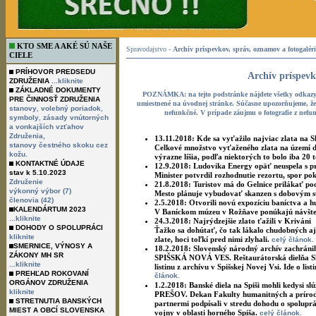
KTO SME A AKÉ SÚ NAŠE
Spravodajstvo -
Archív príspevkov, správ, oznamov a fotogaléri
CIELE
PRÍHOVOR PREDSEDU
Archív príspevk
ZDRUŽENIA
...kliknite
ZÁKLADNÉ DOKUMENTY
POZNÁMKA:
na tejto podstránke nájdete všetky odkazy,
PRE ČINNOSŤ ZDRUŽENIA
umiestnené na úvodnej stránke. Súčasne upozorňujeme, že 
,
,
stanovy
volebný poriadok
nefunkčné. V prípade záujmu o fotografie z nefu
,
symboly
zásady vnútorných
a vonkajších vzťahov
Združenia,
13.11.2018:
Kde sa vyťažilo najviac zlata na 
stanovy čestného skoku cez
Celkové množstvo vyťaženého zlata na území 
kožu.
výrazne líšia, podľa niektorých to bolo iba 20 t
KONTAKTNÉ ÚDAJE
12.9.2018:
Ludovika Energy opäť neuspela s 
stav k 5.10.2023
Minister potvrdil rozhodnutie rezortu, spor po
Združenie
21.8.2018:
Turistov má do Gelnice prilákať p
výkonný výbor (7)
Mesto plánuje vybudovať skanzen s dobovým
členovia (42)
2.5.2018:
Otvorili novú expozíciu baníctva a 
KALENDÁRTUM 2023
V Baníckom múzeu v Rožňave ponúkajú návšte
...kliknite
24.3.2018:
Najrýdzejšie zlato ťažili v Kriváni
DOHODY O SPOLUPRÁCI
Ťažko sa dohútať, čo tak lákalo chudobných a
kliknite
zlate, hoci toľkí pred nimi zlyhali.
celý článok.
SMERNICE, VÝNOSY A
18.2.2018:
Slovenský národný archív zachráni
ZÁKONY MH SR
SPIŠSKÁ NOVÁ VES. Reštaurátorská dielňa Slo
...kliknite
listinu z archívu v Spišskej Novej Vsi. Ide o li
PREHĽAD ROKOVANÍ
článok.
ORGÁNOV ZDRUŽENIA
1.2.2018:
Banské diela na Spiši mohli kedysi s
kliknite
PREŠOV. Dekan Fakulty humanitných a prírodný
STRETNUTIA BANSKÝCH
partnermi podpísali v stredu dohodu o spoluprá
MIEST A OBCÍ SLOVENSKA
vojny v oblasti horného Spiša.
celý článok.