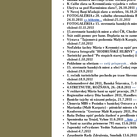
K ťažbe zlata sa Kremničania vyjadria v refer
Ukrýva sa pod Harmóniou zlato?, 26.10.2011
V Novej Bani hľadajú zlato a striebro, 16.10.2
FOTOGALÉRIA z 20. valného zhromaždenia Ban
24.11.2011
vložené:25.11.2011
»» kliknite...
FOTOGALÉRIA z 15. stretnutia banských miest 
vložené:11.11.2011
15.stretnutie banských miest a obcí ČR, Chodov
Štát zníži pomoc pre bane. Doplatia na to zame
Výstava "Tajomstvá podzemia Malých Karpát,
vložené:7.10.2011
Neďaleko šachty Mária v Kremnici sa opäť pr
Výstava fotografií "HODRUŠSKÉ HLBINY"
»
Turistický pochod "Po stopách starej banskej 
vložené:1.10.2011
Pokloňme sa obetiam
vlož
»» celý príspevok...
15. stretnutie banských miest a obcí Českej rep
vložené:19.9.2011
1. ročník turistického pochodu po trase Sloven
vložené:18.9.2011
Salamandrové dni 2011, Banská Štiavnica, 7.-1
4.STRETNUTIE, ROŽŇAVA, 26.-28.8.2011
»» 
V rožňavskej Mária bani sa opäť pracuje, 29.7
Regionálne oslavy Dňa baníkov 2011, Handlová
Banícke tajchy sú oázami pokoja, 21.7.2011
»»
Členovia MBS v Pezinku v baníckej Ostrave a o
Marianka (Malé Karpaty) - pútnické miesto s b
Konferencia "Geotour Malé Karpaty 2011, Pez
Baňa Dolina opäť podala žiadosť o predĺženie 
Spomienka na Trnád, Vyhne 11.6.2011
...foto
..
V bani sa zarába priemerne 795 eur, 15.6.2011
Japonský veľvyslanec Yoshio Nakamota v štôln
vložené:4.7.2011
Zasadnutie Rady Združenia, Smolník 13.6.2011