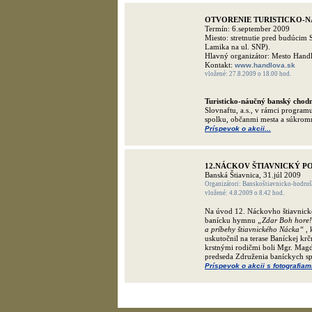
OTVORENIE TURISTICKO-
Termín: 6.september 2009
Miesto: stretnutie pred budúc
Lamika na ul. SNP).
Hlavný organizátor: Mesto Hand
Kontakt:
www.handlova.sk
vložené: 27.8.2009 o 18.00 hod.
Turisticko-náučný banský chod
Slovnaftu, a.s., v rámci progra
spolku, občanmi mesta a súkrom
Príspevok o akcii...
12.NÁCKOV ŠTIAVNICKÝ 
Banská Štiavnica, 31.júl 2009
Organizátori: Banskoštiavnicko-hodruš
vložené: 4.8.2009 o 8.42 hod.
Na úvod 12. Náckovho štiavnickéh
banícku hymnu
„Zdar Boh hore
a príbehy štiavnického Nácka“
,
uskutočnil na terase Baníckej kr
krstnými rodičmi boli Mgr. Magd
predseda Združenia baníckych s
Príspevok o akcii s fotografiami