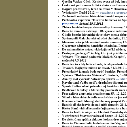
Geológ Václav Cílek: Koniec sveta už bol, len s
Česko má pod zemou ložiská zlata a volfrámu z
Najprv protestovali, teraz sa tešia: V skracho
Vyhniansky Trnád 2012
»» pozvánka s progr
Zachránili unikátnu historickú banskú mapu z 
Prehliadka expozície "História baníctva na S
programom
vložené:29.6.2012
Zbiera banícke lampy, skameneliny i nerasty, 1
Banícke múzeum oslavuje 110. výročie založeni
Okolie banskoštiavnických tajchov menia dobro
Sprístupnili Malachovské náučné chodníky, 21.
Múzeom roka je Slovenské banské múzeum, 17
Otvorenie náučného banského chodníka, Pezino
Do najmenšieho múzea vkladajú veľké nádeje,
Postupne „odkryjú“ šachty, ktorými prúdilo na
Výstava "Tajomné podzemie Malých Karpát", 
vložené:17.5.2012
Baníctvo tu vždy bolo a bude, tvrdí predseda 
Továreň. Najlepšie miesto na život. 31.3.2012
»
Prievidzský jarmok bude opäť banícky, Prievid
Výstava "Rožňavská Metercia", Pezinok, 5.-30
Ako by mal vyzerať Solivar po oprave
»» klikn
Navrhovaná ťažba podľa úradníkov životné pro
Špania Dolina očarí prírodou aj baníckou histó
Bridlicové tabuľky z Marianky používali žiaci 
Fotogaléria z prijatia prezidentom SR, 12.1.2
Sklad v historických Solivaroch čaká na jar re
Kremnica Gold Mining stiahla svoj projekt ťažb
Banícki dôchodcovia dostali nižší deputát, 21.1
Rieku Slaná viditeľne znečisťujú priesaky z ba
Banícka história ožije cez Chodník Banskobys
V chránenej Štiavnici valcoval bager, 10.1.201
Do elektrárne spúšťa chlapov kolos s drevený
Banícke Vianoce boli chudobné na darčeky, no 
Banská komora navrhuje zrušiť obciam právo 