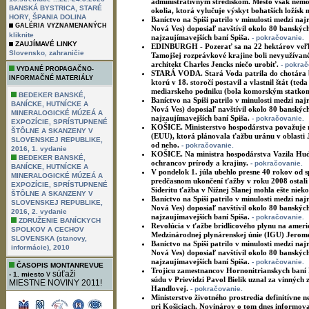
administratívnym strediskom. Mesto však nemô
BANSKÁ BYSTRICA, STARÉ
okolia, ktorá vylučuje výskyt bohatších ložísk 
HORY, ŠPANIA DOLINA
Baníctvo na Spiši patrilo v minulosti medzi naj
GALÉRIA VYZNAMENANÝCH
Nová Ves) doposiaľ navštívil okolo 80 banských
kliknite
najzaujímavejších baní Spiša.
- pokračovanie.
ZAUJÍMAVÉ LINKY
EDINBURGH - Pozerať sa na 22 hektárov veľkú
,
Slovensko
zahraničie
Tamojšej rozprávkové krajine boli nevyužívan
architekt Charles Jencks niečo urobiť.
- pokrač
VYDANÉ PROPAGAČNO-
STARÁ VODA. Stará Voda patrila do chotára b
INFORMAČNÉ MATERIÁLY
ktorú v 18. storočí postavil a vlastnil štát (
mediarskeho podniku (bola komorským statko
BEDEKER BANSKÉ,
Baníctvo na Spiši patrilo v minulosti medzi naj
BANÍCKE, HUTNÍCKE A
Nová Ves) doposiaľ navštívil okolo 80 banských
MINERALOGICKÉ MÚZEÁ A
najzaujímavejších baní Spiša.
- pokračovanie.
EXPOZÍCIE, SPRÍSTUPNENÉ
KOŠICE. Ministerstvo hospodárstva považuje
ŠTÔLNE A SKANZENY V
(EUU), ktorá plánovala ťažbu uránu v oblasti 
SLOVENSKEJ REPUBLIKE,
od neho.
- pokračovanie.
2016, 1. vydanie
KOŠICE. Na ministra hospodárstva Vazila Hudá
BEDEKER BANSKÉ,
ochrancov prírody a krajiny.
- pokračovanie.
BANÍCKE, HUTNÍCKE A
V pondelok 1. júla ubehlo presne 40 rokov od s
MINERALOGICKÉ MÚZEÁ A
predčasnom ukončení ťažby v roku 2008 ostali o
EXPOZÍCIE, SPRÍSTUPNENÉ
Sideritu ťažba v Nižnej Slanej mohla ešte nie
ŠTÔLNE A SKANZENY V
Baníctvo na Spiši patrilo v minulosti medzi naj
SLOVENSKEJ REPUBLIKE,
Nová Ves) doposiaľ navštívil okolo 80 banských
2016, 2. vydanie
najzaujímavejších baní Spiša.
- pokračovanie.
ZDRUŽENIE BANÍCKYCH
Revolúcia v ťažbe bridlicového plynu na americ
SPOLKOV A CECHOV
Medzinárodnej plynárenskej únie (IGU) Jerome
SLOVENSKA (stanovy,
Baníctvo na Spiši patrilo v minulosti medzi naj
informácie), 2010
Nová Ves) doposiaľ navštívil okolo 80 banských
najzaujímavejších baní Spiša.
- pokračovanie.
ČASOPIS MONTANREVUE
Trojicu zamestnancov Hornonitrianskych baní 
v súťaži
- 1. miesto
súdu v Prievidzi Pavol Bielik uznal za vinných
MIESTNE NOVINY 2011!
Handlovej.
- pokračovanie.
Ministerstvo životného prostredia definitívne 
pri Košiciach. Novinárov o tom dnes informova