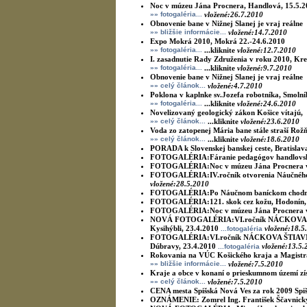
Noc v múzeu Jána Procnera, Handlová, 15.5.
»» fotogaléria...
vložené:26.7.2010
Obnovenie bane v Nižnej Slanej je vraj reálne
»» bližšie informácie...
vložené:14.7.2010
Expo Mokrá 2010, Mokrá 22.-24.6.2010
»» fotogaléria...
...kliknite
vložené:12.7.2010
I. zasadnutie Rady Združenia v roku 2010, Kr
»» fotogaléria...
...kliknite
vložené:9.7.2010
Obnovenie bane v Nižnej Slanej je vraj reálne
»» celý článok...
vložené:4.7.2010
Poklona v kaplnke sv.Jozefa robotníka, Smolní
»» fotogaléria...
...kliknite
vložené:24.6.2010
Novelizovaný geologický zákon Košice vítajú,
»» celý článok...
...kliknite
vložené:23.6.2010
Voda zo zatopenej Mária bane stále straší Ro
»» celý článok...
...kliknite
vložené:18.6.2010
PORADA k Slovenskej banskej ceste, Bratislav
FOTOGALÉRIA:Fáranie pedagógov handlovský
FOTOGALÉRIA:Noc v múzeu Jána Procnera v
FOTOGALÉRIA:IV.ročník otvorenia Náučného 
vložené:28.5.2010
FOTOGALÉRIA:Po Náučnom baníckom chodník
FOTOGALÉRIA:121. skok cez kožu, Hodonín,
FOTOGALÉRIA:Noc v múzeu Jána Procnera v
NOVÁ FOTOGALÉRIA:VI.ročník NÁCKOVA ŠTI
Kysihýbli, 23.4.2010
vložené:18.5
...fotogaléria
FOTOGALÉRIA:VI.ročník NÁCKOVA ŠTIAVNICA 
Dúbravy, 23.4.2010
vložené:13.5.
...fotogaléria
Rokovania na VÚC Košického kraja a Magistrá
»» bližšie informácie...
vložené:7.5.2010
Kraje a obce v konaní o prieskumnom území zí
»» celý článok...
vložené:7.5.2010
CENA mesta Spišská Nová Ves za rok 2009
Spi
OZNÁMENIE:
Zomrel Ing. František Ščavnick