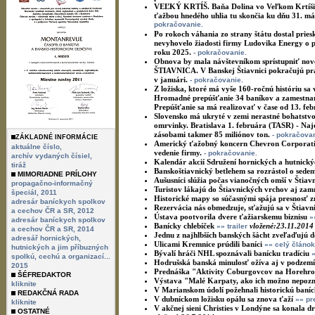
VEĽKÝ KRTÍŠ. Baňa Dolina vo Veľkom Krtíši de
ťažbou hnedého uhlia tu skončia ku dňu 31. máj
pokračovanie.
Po rokoch váhania zo strany štátu dostal prie
nevyhovelo žiadosti firmy Ludovika Energy o p
roku 2025.
- pokračovanie.
Obnova by mala návštevníkom sprístupniť nové
ŠTIAVNICA. V Banskej Štiavnici pokračujú pr
v januári.
- pokračovanie.
Z ložiska, ktoré má vyše 160-ročnú históriu s
Hromadné prepúšťanie 34 baníkov a zamestnanc
Prepúšťanie sa má realizovať v čase od 13. fe
Slovensko má ukryté v zemi nerastné bohatstvo 
omrvinky. Bratislava 1. februára (TASR) - Na
zásobami takmer 85 miliónov ton.
- pokračovan
ZÁKLADNÉ INFORMÁCIE
Americký ťažobný koncern Chevron Corporation
aktuálne číslo,
vedenie firmy.
- pokračovanie.
archív vydaných čísiel,
Kalendár akcií Sdružení hornických a hutnický
tiráž
Banskoštiavnický betlehem sa rozrástol o sede
MIMORIADNE PRÍLOHY
Aušusníci slúžia počas vianočných omší v Štia
propagačno-informačný
Turistov lákajú do Štiavnických vrchov aj zam
špeciál, 2011
Historické mapy so súčasnými spája presnosť 
adresár baníckych spolkov
Rezervácia nás obmedzuje, sťažujú sa v Štiavn
a cechov ČR a SR, 2012
Ústava pootvorila dvere ťažiarskemu biznisu
»
adresár baníckych spolkov
Banícky chlebíček
vložené:23.11.2014
»» trailer
a cechov ČR a SR, 2014
Jednu z najhlbších banských šácht zveľaďujú 
adresář hornických,
Ulicami Kremnice prúdili baníci
»» celý článok
hutnických a jim příbuzných
Bývalí hráči NHL spoznávali banícku tradíciu
spolkú, cechú a organizací...
Hodrušská banská minulosť ožíva aj v podzemí
2015
Prednáška "Aktivity Coburgovcov na Horehron
ŠÉFREDAKTOR
Výstava "Malé Karpaty, ako ich možno nepozná
kliknite
V Marianskom údolí požehnali historickú baníc
REDAKČNÁ RADA
V dubníckom ložisku opálu sa znova ťaží
»» pr
kliknite
V akčnej sieni Christies v Londýne sa konala 
OSTATNÉ