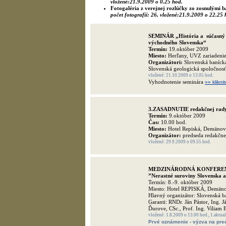
vložené:21.9.2009 o 0.25 hod.
Fotogaléria z verejnej rozlúčky zo zosnulými 
počet fotografií: 26, vložené:21.9.2009 o 22.25 
SEMINÁR „História a súčasný s
východného Slovenska“
Termín:
19.október 2009
Miesto:
Herľany, UVZ zariadenie
Organizátori:
Slovenská banícka
Slovenská geologická spoločnos
vložené: 21.10.2009 o 13.05 hod.
Vyhodnotenie seminára
»» kliknit
3.ZASADNUTIE redakčnej ra
Termín:
9.október 2009
Čas:
10.00 hod.
Miesto:
Hotel Repiská, Demänov
Organizátor:
predseda redakčne
vložené: 29.9.2009 o 09.55 hod.
MEDZINÁRODNÁ KONFERE
”Nerastné suroviny Slovenska a
Termín: 8.-9. október 2009
Miesto: Hotel REPISKÁ, Demäno
Hlavný organizátor: Slovenská b
Garanti: RNDr. Ján Pástor, Ing. 
Ďurove, CSc., Prof. Ing. Viliam B
vložené: 1.8.2009 o 13.00 hod., 1.aktual
Prvé oznámenie - výzva na pred