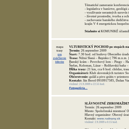
Tématické zameranie konferenci
- legislatíva v baníctve, geológi
- využívanie nerastných surovín (
- životné prostredie, tvorba a oc
- zachovanie banského dedičstva 
krajín V 4 energetickou bezpeč
Stiahnite si
KOMUNIKÉ účastníko
mapa
VI.TURISTICKÝ POCHOD po stopách stare
trasy
Termín:
26.september 2009
Štart:
7.30 hod. od budovy Obecného úradu 
pre
Trasa:
Nižná Slaná – Repisko ( 796 m.n.m. 
zväčšenie
Banský krám – Povrchový lom – Pingy – Hald
kliknite
Štefan, Koloman, Lázar – Rožňavská baňa –
Dĺžka trasy:
21 km, cca 6 hod. chôdze, trasa
Organizátori:
Klub slovenských turistov So
Občerstvenie:
guláš a pivo grátis v priest
Kontakt:
Ján Boroš 0910917585, Dušan Va
vložené: 21.9.2009 o 22.55 hod.
Fotogaléria...
SLÁVNOSTNÉ ZHROMAŽDENIE z p
Termín: 26.september 2009
Miesto: Spoločenská miestnosť
Hlavný organizátor: Obecný úr
Kontakt:
www.rudnany.sk
vložené: 2.9.2009 o 0.15 hod.