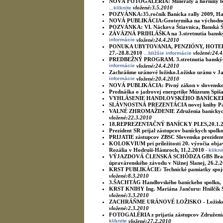
NOVÁ FOTOGALÉRIA:
Minerály a horniny ba
vložené:3.5.2010
...kliknite
POZVÁNKA:
35.ročník Banícka rally 2009, H
NOVÁ PUBLIKÁCIA:
Geotermika na východn
POZVÁNKA:
VI. Náckova Štiavnica, Banská Ś
ZÁVÄZNÁ PRIHLÁŠKA na 3.stretnutia banských
informácie
vložené:24.4.2010
PONUKA UBYTOVANIA, PENZIÓNY, HOTELY k 3.s
27.-28.8.2010
vložené:24.
...bližšie informácie
PREDBEŽNÝ PROGRAM. 3.stretnutia banských m
informácie
vložené:24.4.2010
Zachráňme uránové ložisko.Ložisko uránu v Ja
informácie
vložené:20.4.2010
NOVÁ PUBLIKÁCIA:
Pivný zákon v slovensko
Prednáška o jadrovej energetike
Múzeum Spiša 
VYHLÁSENIE HANDLOVSKÉHO BANÍCKE
SLÁVNOSTNÁ PREZENTÁCIA novej knihy Pa
VALNÉ ZHROMAŽDENIE Združenia baníckych s
vložené:22.3.2010
18.REPREZENTAČNÝ BANÍCKY PLES,20.1.2
Prezident SR prijal zástupcov baníckych spolk
PRIJATIE zástupcov ZBSC Slovenska prezide
KOLOKVIUM pri príležitosti 20. výročia obja
Rozália v Hodruši-Hámroch, 11.2.2010
- klikn
VÝJAZDOVÁ ČLENSKÁ SCHÔDZA GBS Bratstvo Ro
úpravárenského závodu v Nižnej Slanej, 26.2.
KRST PUBLIKÁCIE: Technické pamiatky spojené
vložené:8.3.2010
3.ŠACHTÁG Handlovského baníckeho spolku, 
KRST KNIHY Ing. Mariána Jančuru: Hnilčík Sp
vložené:3.3.2010
ZACHRÁŇME URÁNOVÉ LOŽISKO - Ložisko urán
vložené:2.3.2010
FOTOGALÉRIA z prijatia zástupcov Združenia 
kliknite
vložené:27.2.2010