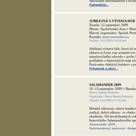
Slávnostné zhromaždenie s urč
Fotogaléria...
JUBILEJNÁ V.VÝSTAVA HÚB
Termín: 12.september 2009
Miesto: Spoločenský dom v Mar
Hlavný organizátor: Spolok Per
Kontakt:
www.marianka.eu
vložené: 14.9.2009 o 18.10 hod.
Jubilejná výstava húb, ktorá už 
získava si čoraz viac priaznivco
minuloročného rekordu v počte 
pohľadníc a historických máp ob
Pozývame všetkých hubárov a pri
Príspevok o akcii...
SALAMANDER 2009
10.-13.september 2009 v Banskej
Miesto: Banská Štiavnica
Organizátor: Mesto Banská Štiavnica
vložené: 14.9.2009 o 17.45 hod.
Mestské slávnosti, oslavy baníkov
tradícií, dobrá zábava - to všetko
akadémie. Od deväťdesiatych ro
historického Salamandrového spr
Salamander 2009...
Salamandrový sprievod - fotogalé