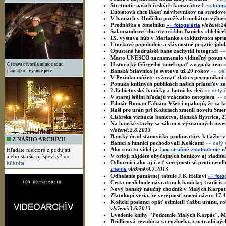
Stretnutie našich českých kamarátov !
»» fotog
Ľubietová chce lákať návštevníkov na stredov
V baniach v Hnilčíku používali unikátnu výbuš
Prednáška o Smolníku
vložené:2
»» fotogaléria
Salamandrové dni otvorí film Banícky chlebíče
IX. výstava húb v Marianke s exkluzívnou sp
Utorkové popoludnie a slávnostné prijatie jubi
Opustené hodrušské bane zachytili fotografi
»»
Mesto UNESCO zaznamenalo viditeľný posun 
Historický Gőrgeiho tunel opäť zasypala zem
Ostrava otvorila mimoriadnu
Banská Štiavnica je svetová už 20 rokov
pamiatku -
vysoké pece
»» ce
V Pezinku môžete ryžovať zlato s permoníkmi
Ponuka knižných publikácií našich priateľov z
2.Ľubietovský banícky a hutnícky deň
»» celý 
V starej štôlni hľadajú vzácneho netopiera
»» 
Filmár Roman Fábian: Všetci opakujú, že za ko
Raši pre urán pri Košiciach zmenil novelu Sme
Cisárska vizitácia baníctva, Banská Bystrica, 
Na banské stavby sa zákon o významných invest
vložené:2.8.2013
Banský úrad stanovisko prokuratúry k ťažbe v
Z NÁŠHO ARCHÍVU
Baníci a hutníci pochodovali Košicami
»» celý
Ako som to videl ja !
v
Hľadáte niektoré z podujatí
»» stručné zhodnotenie
V orloji nájdete obyčajných baníkov aj riadite
alebo staršie príspevky?
»»
Odborníci ako aj časť verejnosti sú proti ne
kliknite
znenie
vložené:9.7.2013
Odhalenie pamätnej tabule J.K.Hellovi
»» foto
Cesta medi bude návratom k baníckej tradícii
Nový banský náučný chodník v Malých Karpa
Zlatokopi veria, že verejnosť zmení názor, 17.
Košickí poslanci opäť odmietli ťažbu uránu, rok
vložené:3.6.2013
Uvedenie knihy "Podzemie Malých Karpát", M
Bridlicová revolúcia sa rozbieha, z netradičný