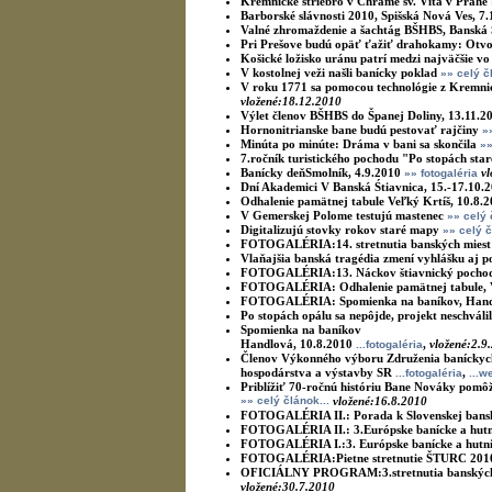
Kremnické striebro v Chráme sv. Víta v Prahe
Barborské slávnosti 2010, Spišská Nová Ves, 7
Valné zhromaždenie a šachtág BŠHBS, Banská 
Pri Prešove budú opäť ťažiť drahokamy: Otvo
Košické ložisko uránu patrí medzi najväčšie vo
V kostolnej veži našli banícky poklad
»» celý č
V roku 1771 sa pomocou technológie z Kremnic
vložené:18.12.2010
Výlet členov BŠHBS do Španej Doliny, 13.11.
Hornonitrianske bane budú pestovať rajčiny
»
Minúta po minúte: Dráma v bani sa skončila
»»
7.ročník turistického pochodu "Po stopách sta
Banícky deň
Smolník, 4.9.2010
v
»» fotogaléria
Dní Akademici V
Banská Śtiavnica, 15.-17.10.
Odhalenie pamätnej tabule
Veľký Krtíš, 10.8.
V Gemerskej Polome testujú mastenec
»» celý 
Digitalizujú stovky rokov staré mapy
»» celý č
FOTOGALÉRIA:
14. stretnutia banských mies
Vlaňajšia banská tragédia zmení vyhlášku aj 
FOTOGALÉRIA:
13. Náckov štiavnický pocho
FOTOGALÉRIA:
Odhalenie pamätnej tabule, 
FOTOGALÉRIA:
Spomienka na baníkov, Han
Po stopách opálu sa nepôjde, projekt neschváli
Spomienka na baníkov
Handlová, 10.8.2010
,
vložené:2.9
...fotogaléria
Členov Výkonného výboru Združenia baníckych 
hospodárstva a výstavby SR
,
...fotogaléria
...
Priblížiť 70-ročnú históriu Bane Nováky pomô
»» celý článok...
vložené:16.8.2010
FOTOGALÉRIA II.: Porada k Slovenskej banske
FOTOGALÉRIA II.: 3.Európske banícke a hutníc
FOTOGALÉRIA I.:3. Európske banícke a hutníc
FOTOGALÉRIA:Pietne stretnutie ŠTURC 2010
OFICIÁLNY PROGRAM:3.stretnutia banských m
vložené:30.7.2010