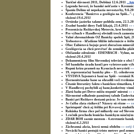
Turičné slávnosti 2011, Dobšiná 12.6.2011
...fo
Legenda hovorí, že banské nešťastie v Kremnic
Španiu Dolinu už nepokazia novostavby, 9.6.20
Konferencia "Baníctvo a geológia na Spiši..."- 
vložené:19.6.2011
Ortútske jazierko takmer pohltila zem, 22.5.2
Zradné banské diery ľudí lákajú, 23.4.2011
»» 
Prezentácia Rožňavskej Metercie, krst brožúry
Pre výbuch v Handlovej obvinili troch zamestn
Valné zhromaždenie OZ Banícky spolok Spiš, 2
Trebostovo - hľadáme bližšie informácie o štôln
Obec Ľubietová bojuje proti zberačom minerá
Geológovia sa chcú prevŕtať do zemského pláš
Občianske združenie - EISENBACH - Vyhne, no
vložené:20.4.2011
Dokumentárny film Slovenskej televízie o obci
Šéf banského úradu končí pre vyšetrovanie vý
Ropnú krízu prameň na Kysuciach nevyrieši
»»
19. reprezentačný banícky ples – 11. celosloven
VÝSTAVA Tajomstvá baní na Spiši - vernisáž
Kl
Hornonitrianske bane sa ohradili voči tvrdenia
Čítanie literatúry faktu s baníckou tématikou,
V Handlovej pochybili aj bane,konkrétny vinník
Zlatú baňu pri Detve môžu stopnúť miestni
»» 
Slávnostné odhalenie pamätnej tabule Ľudovíta
Baníci pri Rožňave dostanú prácu: Je tam stri
Je ťažba zlata riziková? Názory sú rôzne
»» c
Sprístupniť chcú aj štôlňu pri Krvavej studnič
Rakúska firma chce pol miliardy eur od Sloven
1.ročník prechodu lesnícko-baníckym náučný
ZDAR BOH zaznie mestom - 4.stretnutie banský
vložené:6.2.2011
Záchranná akcia, ktorá nemá obdobu
»» celý 
Novácki baníci pestujú tristo metrov pod zemo