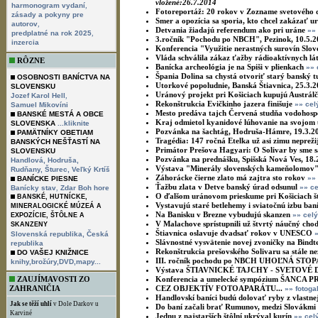
vložené:26.7.2014
,
harmonogram vydaní
Fotoreportáž: 20 rokov v Zozname svetového
zásady a pokyny pre
Smer a opozícia sa sporia, kto chcel zakázať u
,
autorov
Detvania žiadajú referendum ako pri uráne
»»
,
predplatné na rok 2025
3.ročník "Pochodu po NBCH", Pezinok, 10.5.
inzercia
Konferencia "Využitie nerastných surovín Slove
Vláda schválila zákaz ťažby rádioaktívnych lá
RÔZNE
Banícka archeológia je na Spiši v plienkach
»» 
Špania Dolina sa chystá otvoriť starý banský t
OSOBNOSTI BANÍCTVA NA
Utorkové popoludnie, Banská Štiavnica, 25.3.
SLOVENSKU
Uránový projekt pri Košiciach kupujú Austrál
,
Jozef Karol Hell
Rekonštrukcia Evičkinho jazera finišuje
»» cel
Samuel Mikovíni
Mesto predáva tajch Červená studňa vodohos
BANSKÉ MESTÁ A OBCE
Kraj odmietol kyanidové lúhovanie na svojom 
SLOVENSKA
...kliknite
Pozvánka na šachtág, Hodruša-Hámre, 19.3.2
PAMÄTNÍKY OBETIAM
Tragédia: 147 ročná Etelka už asi zimu nepreži
BANSKÝCH NEŠŤASTÍ NA
Primátor Prešova Hagyari: O Solivar by sme sa 
SLOVENSKU
Pozvánka na prednášku, Spišská Nová Ves, 18.
Handlová,
Hodruša,
Výstava "Minerály slovenských kameňolomov
Rudňany,
Šturec,
Veľký Krtíš
Záhorácke čierne zlato má zajtra sto rokov
»»
BANÍCKE PIESNE
Ťažbu zlata v Detve banský úrad odsunul
,
»» ce
Banícky stav
Zdar Boh hore
O ďalšom uránovom prieskume pri Košiciach št
BANSKÉ, HUTNÍCKE,
Vystavujú staré betlehemy i sviatočnú izbu ban
MINERALOGICKÉ MÚZEÁ A
Na Banisku v Brezne vybudujú skanzen
»» celý
EXPOZÍCIE, ŠTÔLNE A
V Malachove sprístupnili už štvrtý náučný cho
SKANZENY
Štiavnica oslavuje dvadsať rokov v UNESCO
Slovenská republika,
Česká
Slávnostné vysvätenie novej zvoničky na Bindt
republika
Rekonštrukcia prešovského Solivaru sa stále n
DO VAŠEJ KNIŽNICE
III. ročník pochodu po NBCH UHOĽNÁ STOP
knihy,brožúry,DVD,mapy...
Výstava ŠTIAVNICKÉ TAJCHY - SVETOVÉ
ZAUJÍMAVOSTI ZO
Konferencia a umelecké sympózium ŠANC
ZAHRANIČIA
CEZ OBJEKTÍV FOTOAPARÁTU...
»» fotoga
Handlovskí baníci budú dolovať ryby z vlastne
Jak se těží uhlí
v Dole Darkov u
Do baní začali brať Rumunov, medzi Slovákmi 
Karviné
Jednu z najstarších štôlní ukrýval kurín
»» cel