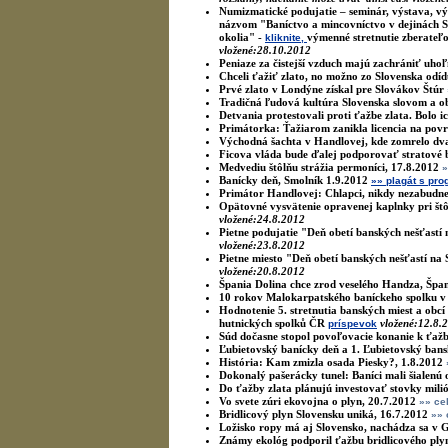
Numizmatické podujatie – seminár, výstava, vý
názvom "Baníctvo a mincovníctvo v dejinách 
okolia" -
výmenné stretnutie zberateľ
kliknite,
vložené:28.10.2012
Peniaze za čistejší vzduch majú zachrániť uho
Chceli ťažiť zlato, no možno zo Slovenska odíd
Prvé zlato v Londýne získal pre Slovákov Štúr
Tradičná ľudová kultúra Slovenska slovom a 
Detvania protestovali proti ťažbe zlata. Bolo i
Primátorka: Ťažiarom zanikla licencia na pov
Východná šachta v Handlovej, kde zomrelo dva
Ficova vláda bude ďalej podporovať stratové 
Medvediu štôlňu strážia permoníci, 17.8.2012
»
Banícky deň, Smolník 1.9.2012
»» plagát s pr
Primátor Handlovej: Chlapci, nikdy nezabudn
Opätovné vysvätenie opravenej kaplnky pri štô
vložené:24.8.2012
Pietne podujatie "Deň obetí banských nešťastí
vložené:23.8.2012
Pietne miesto "Deň obetí banských nešťastí na
vložené:20.8.2012
Špania Dolina chce zrod veselého Handza, Špan
10 rokov Malokarpatského baníckeho spolku v
Hodnotenie 5. stretnutia banských miest a obcí
hutnických spolků ČR
vložené:12.8.
príspevok
Súd dočasne stopol povoľovacie konanie k ťažb
Ľubietovský banícky deň a 1. Ľubietovský bans
História: Kam zmizla osada Piesky?, 1.8.2012
Dokonalý pašerácky tunel: Baníci mali šialenú
Do ťažby zlata plánujú investovať stovky mili
Vo svete zúri ekovojna o plyn, 20.7.2012
»» ce
Bridlicový plyn Slovensku uniká, 16.7.2012
»» 
Ložisko ropy má aj Slovensko, nachádza sa v G
Známy ekológ podporil ťažbu bridlicového ply