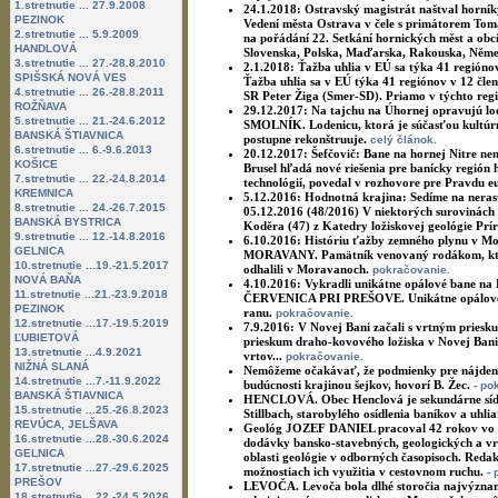
1.stretnutie ... 27.9.2008
24.1.2018:
Ostravský magistrát naštval horník
PEZINOK
Vedení města Ostrava v čele s primátorem Tomá
2.stretnutie ... 5.9.2009
na pořádání 22. Setkání hornických měst a obcí
HANDLOVÁ
Slovenska, Polska, Maďarska, Rakouska, Něme
3.stretnutie ... 27.-28.8.2010
2.1.2018:
Ťažba uhlia v EÚ sa týka 41 regiónov
SPIŠSKÁ NOVÁ VES
Ťažba uhlia sa v EÚ týka 41 regiónov v 12 čle
4.stretnutie ... 26.-28.8.2011
SR Peter Žiga (Smer-SD). Priamo v týchto reg
ROŽŇAVA
29.12.2017:
Na tajchu na Úhornej opravujú lo
5.stretnutie ... 21.-24.6.2012
SMOLNÍK. Lodenicu, ktorá je súčasťou kultúrn
BANSKÁ ŠTIAVNICA
postupne rekonštruuje.
celý článok.
6.stretnutie ... 6.-9.6.2013
20.12.2017:
Šefčovič: Bane na hornej Nitre n
KOŠICE
Brusel hľadá nové riešenia pre banícky región
7.stretnutie ... 22.-24.8.2014
technológií, povedal v rozhovore pre Pravdu e
KREMNICA
5.12.2016:
Hodnotná krajina: Sedíme na neras
8.stretnutie ... 24.-26.7.2015
05.12.2016 (48/2016) V niektorých surovinách 
BANSKÁ BYSTRICA
Koděra (47) z Katedry ložiskovej geológie Prír
9.stretnutie ... 12.-14.8.2016
6.10.2016:
Históriu ťažby zemného plynu v M
GELNICA
MORAVANY. Pamätník venovaný rodákom, ktorí
10.stretnutie ...19.-21.5.2017
odhalili v Moravanoch.
pokračovanie.
NOVÁ BAŇA
4.10.2016:
Vykradli unikátne opálové bane na 
11.stretnutie ...21.-23.9.2018
ČERVENICA PRI PREŠOVE. Unikátne opálové ba
PEZINOK
ranu.
pokračovanie.
12.stretnutie ...17.-19.5.2019
7.9.2016:
V Novej Bani začali s vrtným pries
ĽUBIETOVÁ
prieskum draho-kovového ložiska v Novej Ban
13.stretnutie ...4.9.2021
vrtov...
pokračovanie.
NIŽNÁ SLANÁ
Nemôžeme očakávať, že podmienky pre nájdenie
14.stretnutie ...7.-11.9.2022
budúcnosti krajinou šejkov, hovorí B. Žec.
- po
BANSKÁ ŠTIAVNICA
HENCLOVÁ. Obec Henclová je sekundárne sídlo
15.stretnutie ...25.-26.8.2023
Stillbach, starobylého osídlenia baníkov a uhli
REVÚCA, JELŠAVA
Geológ JOZEF DANIEL pracoval 42 rokov vo fi
16.stretnutie ...28.-30.6.2024
dodávky bansko-stavebných, geologických a vrt
GELNICA
oblasti geológie v odborných časopisoch. Reda
17.stretnutie ...27.-29.6.2025
možnostiach ich využitia v cestovnom ruchu.
-
PREŠOV
LEVOČA. Levoča bola dlhé storočia najvýznam
18.stretnutie ...22.-24.5.2026