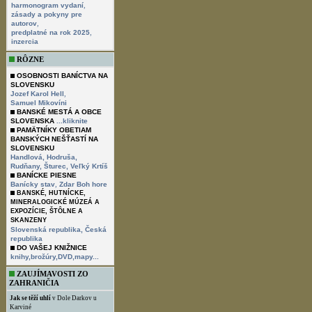
,
harmonogram vydaní
zásady a pokyny pre
,
autorov
,
predplatné na rok 2025
inzercia
RÔZNE
OSOBNOSTI BANÍCTVA NA
SLOVENSKU
,
Jozef Karol Hell
Samuel Mikovíni
BANSKÉ MESTÁ A OBCE
SLOVENSKA
...kliknite
PAMÄTNÍKY OBETIAM
BANSKÝCH NEŠŤASTÍ NA
SLOVENSKU
Handlová,
Hodruša,
Rudňany,
Šturec,
Veľký Krtíš
BANÍCKE PIESNE
,
Banícky stav
Zdar Boh hore
BANSKÉ, HUTNÍCKE,
MINERALOGICKÉ MÚZEÁ A
EXPOZÍCIE, ŠTÔLNE A
SKANZENY
Slovenská republika,
Česká
republika
DO VAŠEJ KNIŽNICE
knihy,brožúry,DVD,mapy...
ZAUJÍMAVOSTI ZO
ZAHRANIČIA
Jak se těží uhlí
v Dole Darkov u
Karviné