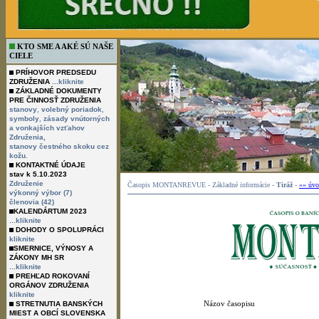
KTO SME A AKÉ SÚ NAŠE
CIELE
PRÍHOVOR PREDSEDU
ZDRUŽENIA
...kliknite
ZÁKLADNÉ DOKUMENTY
PRE ČINNOSŤ ZDRUŽENIA
,
,
stanovy
volebný poriadok
,
symboly
zásady vnútorných
a vonkajších vzťahov
Združenia,
stanovy čestného skoku cez
kožu.
KONTAKTNÉ ÚDAJE
stav k 5.10.2023
Združenie
Časopis MONTANREVUE - Základné informácie -
Tiráž
-
»» úvo
výkonný výbor (7)
členovia (42)
KALENDÁRTUM 2023
...kliknite
DOHODY O SPOLUPRÁCI
kliknite
SMERNICE, VÝNOSY A
ZÁKONY MH SR
...kliknite
PREHĽAD ROKOVANÍ
ORGÁNOV ZDRUŽENIA
kliknite
Názov časopisu
STRETNUTIA BANSKÝCH
MIEST A OBCÍ SLOVENSKA