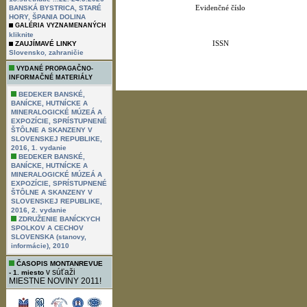
Evidenčné číslo
BANSKÁ BYSTRICA, STARÉ
HORY, ŠPANIA DOLINA
GALÉRIA VYZNAMENANÝCH
kliknite
ISSN
ZAUJÍMAVÉ LINKY
,
Slovensko
zahraničie
VYDANÉ PROPAGAČNO-
INFORMAČNÉ MATERIÁLY
BEDEKER BANSKÉ,
BANÍCKE, HUTNÍCKE A
MINERALOGICKÉ MÚZEÁ A
EXPOZÍCIE, SPRÍSTUPNENÉ
ŠTÔLNE A SKANZENY V
SLOVENSKEJ REPUBLIKE,
2016, 1. vydanie
BEDEKER BANSKÉ,
BANÍCKE, HUTNÍCKE A
MINERALOGICKÉ MÚZEÁ A
EXPOZÍCIE, SPRÍSTUPNENÉ
ŠTÔLNE A SKANZENY V
SLOVENSKEJ REPUBLIKE,
2016, 2. vydanie
ZDRUŽENIE BANÍCKYCH
SPOLKOV A CECHOV
SLOVENSKA (stanovy,
informácie), 2010
ČASOPIS MONTANREVUE
v súťaži
- 1. miesto
MIESTNE NOVINY 2011!