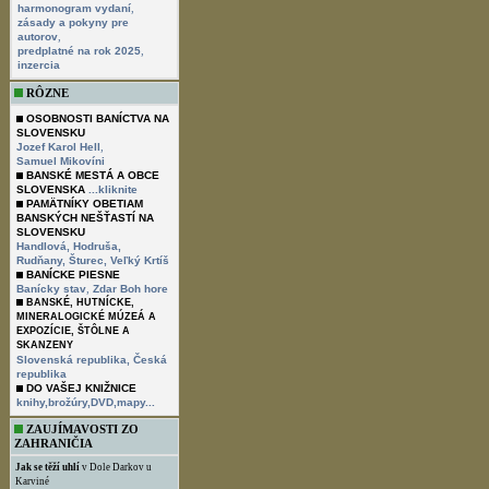
,
harmonogram vydaní
zásady a pokyny pre
,
autorov
,
predplatné na rok 2025
inzercia
RÔZNE
OSOBNOSTI BANÍCTVA NA
SLOVENSKU
,
Jozef Karol Hell
Samuel Mikovíni
BANSKÉ MESTÁ A OBCE
SLOVENSKA
...kliknite
PAMÄTNÍKY OBETIAM
BANSKÝCH NEŠŤASTÍ NA
SLOVENSKU
Handlová,
Hodruša,
Rudňany,
Šturec,
Veľký Krtíš
BANÍCKE PIESNE
,
Banícky stav
Zdar Boh hore
BANSKÉ, HUTNÍCKE,
MINERALOGICKÉ MÚZEÁ A
EXPOZÍCIE, ŠTÔLNE A
SKANZENY
Slovenská republika,
Česká
republika
DO VAŠEJ KNIŽNICE
knihy,brožúry,DVD,mapy...
ZAUJÍMAVOSTI ZO
ZAHRANIČIA
Jak se těží uhlí
v Dole Darkov u
Karviné