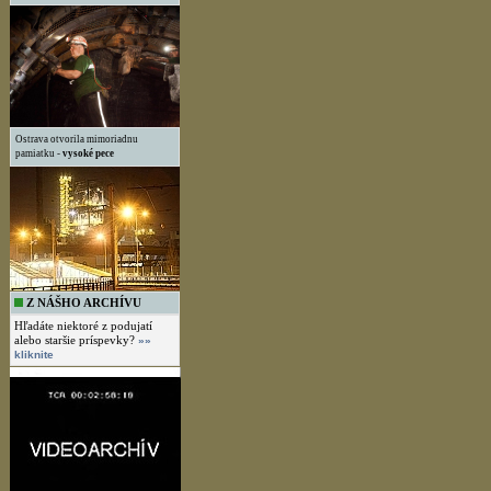
Ostrava otvorila mimoriadnu
pamiatku -
vysoké pece
Z NÁŠHO ARCHÍVU
Hľadáte niektoré z podujatí
alebo staršie príspevky?
»»
kliknite