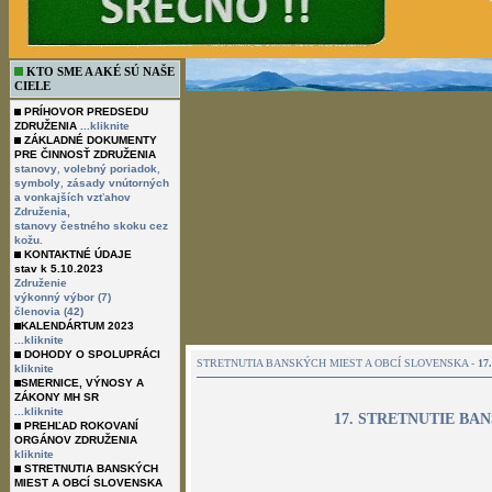
KTO SME A AKÉ SÚ NAŠE
CIELE
PRÍHOVOR PREDSEDU
ZDRUŽENIA
...kliknite
ZÁKLADNÉ DOKUMENTY
PRE ČINNOSŤ ZDRUŽENIA
,
,
stanovy
volebný poriadok
,
symboly
zásady vnútorných
a vonkajších vzťahov
Združenia,
stanovy čestného skoku cez
kožu.
KONTAKTNÉ ÚDAJE
stav k 5.10.2023
Združenie
výkonný výbor (7)
členovia (42)
KALENDÁRTUM 2023
...kliknite
DOHODY O SPOLUPRÁCI
STRETNUTIA BANSKÝCH MIEST A OBCÍ SLOVENSKA -
17
kliknite
SMERNICE, VÝNOSY A
ZÁKONY MH SR
...kliknite
17. STRETNUTIE BA
PREHĽAD ROKOVANÍ
ORGÁNOV ZDRUŽENIA
kliknite
STRETNUTIA BANSKÝCH
MIEST A OBCÍ SLOVENSKA