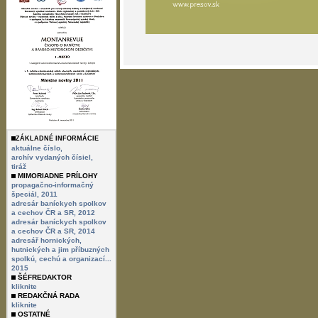
ZÁKLADNÉ INFORMÁCIE
aktuálne číslo,
archív vydaných čísiel,
tiráž
MIMORIADNE PRÍLOHY
propagačno-informačný
špeciál, 2011
adresár baníckych spolkov
a cechov ČR a SR, 2012
adresár baníckych spolkov
a cechov ČR a SR, 2014
adresář hornických,
hutnických a jim příbuzných
spolkú, cechú a organizací...
2015
ŠÉFREDAKTOR
kliknite
REDAKČNÁ RADA
kliknite
OSTATNÉ