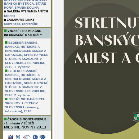
BANSKÁ BYSTRICA, STARÉ
HORY, ŠPANIA DOLINA
GALÉRIA VYZNAMENANÝCH
kliknite
ZAUJÍMAVÉ LINKY
,
Slovensko
zahraničie
VYDANÉ PROPAGAČNO-
INFORMAČNÉ MATERIÁLY
BEDEKER BANSKÉ,
BANÍCKE, HUTNÍCKE A
MINERALOGICKÉ MÚZEÁ A
EXPOZÍCIE, SPRÍSTUPNENÉ
ŠTÔLNE A SKANZENY V
SLOVENSKEJ REPUBLIKE,
2016, 1. vydanie
BEDEKER BANSKÉ,
BANÍCKE, HUTNÍCKE A
MINERALOGICKÉ MÚZEÁ A
EXPOZÍCIE, SPRÍSTUPNENÉ
ŠTÔLNE A SKANZENY V
SLOVENSKEJ REPUBLIKE,
2016, 2. vydanie
ZDRUŽENIE BANÍCKYCH
SPOLKOV A CECHOV
SLOVENSKA (stanovy,
informácie), 2010
ČASOPIS MONTANREVUE
v súťaži
- 1. miesto
MIESTNE NOVINY 2011!