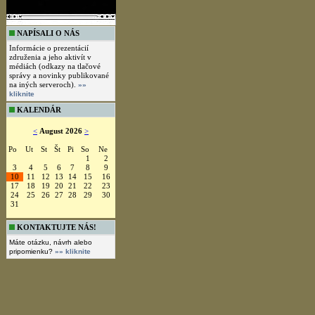
NAPÍSALI O NÁS
Informácie o prezentácií
združenia a jeho aktivít v
médiách (odkazy na tlačové
správy a novinky publikované
na iných serveroch).
»»
kliknite
KALENDÁR
<
August 2026
>
Po
Ut
St
Št
Pi
So
Ne
1
2
3
4
5
6
7
8
9
10
11
12
13
14
15
16
17
18
19
20
21
22
23
24
25
26
27
28
29
30
31
KONTAKTUJTE NÁS!
Máte otázku, návrh alebo
pripomienku?
»» kliknite