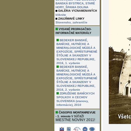
BANSKÁ BYSTRICA, STARÉ
HORY, ŠPANIA DOLINA
GALÉRIA VYZNAMENANÝCH
kliknite
ZAUJÍMAVÉ LINKY
,
Slovensko
zahraničie
VYDANÉ PROPAGAČNO-
INFORMAČNÉ MATERIÁLY
BEDEKER BANSKÉ,
BANÍCKE, HUTNÍCKE A
MINERALOGICKÉ MÚZEÁ A
EXPOZÍCIE, SPRÍSTUPNENÉ
ŠTÔLNE A SKANZENY V
SLOVENSKEJ REPUBLIKE,
2016, 1. vydanie
BEDEKER BANSKÉ,
BANÍCKE, HUTNÍCKE A
MINERALOGICKÉ MÚZEÁ A
EXPOZÍCIE, SPRÍSTUPNENÉ
ŠTÔLNE A SKANZENY V
SLOVENSKEJ REPUBLIKE,
2016, 2. vydanie
ZDRUŽENIE BANÍCKYCH
SPOLKOV A CECHOV
SLOVENSKA (stanovy,
informácie), 2010
ČASOPIS MONTANREVUE
v súťaži
- 1. miesto
MIESTNE NOVINY 2011!