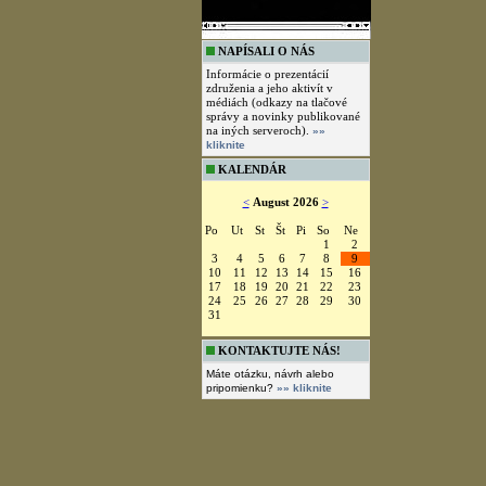
NAPÍSALI O NÁS
Informácie o prezentácií
združenia a jeho aktivít v
médiách (odkazy na tlačové
správy a novinky publikované
na iných serveroch).
»»
kliknite
KALENDÁR
<
August 2026
>
Po
Ut
St
Št
Pi
So
Ne
1
2
3
4
5
6
7
8
9
10
11
12
13
14
15
16
17
18
19
20
21
22
23
24
25
26
27
28
29
30
31
KONTAKTUJTE NÁS!
Máte otázku, návrh alebo
pripomienku?
»» kliknite