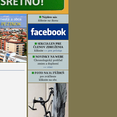
Nájdete nás
kliknite na ikonu
SEKCIA LEN PRE
ČLENOV ZDRUŽENIA
kliknite
»»
pre prístup
NOVINKY NA WEBE
Chronologický prehľad
zmien a doplnení
»»
viac
FOTO NA 31.TÝŽDEŇ
pre zväčšenie
kliknite na obr.