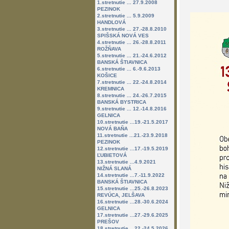
1.stretnutie ... 27.9.2008
PEZINOK
2.stretnutie ... 5.9.2009
HANDLOVÁ
3.stretnutie ... 27.-28.8.2010
SPIŠSKÁ NOVÁ VES
4.stretnutie ... 26.-28.8.2011
ROŽŇAVA
5.stretnutie ... 21.-24.6.2012
BANSKÁ ŠTIAVNICA
6.stretnutie ... 6.-9.6.2013
KOŠICE
7.stretnutie ... 22.-24.8.2014
KREMNICA
8.stretnutie ... 24.-26.7.2015
BANSKÁ BYSTRICA
9.stretnutie ... 12.-14.8.2016
GELNICA
10.stretnutie ...19.-21.5.2017
NOVÁ BAŇA
11.stretnutie ...21.-23.9.2018
PEZINOK
12.stretnutie ...17.-19.5.2019
ĽUBIETOVÁ
13.stretnutie ...4.9.2021
NIŽNÁ SLANÁ
14.stretnutie ...7.-11.9.2022
BANSKÁ ŠTIAVNICA
15.stretnutie ...25.-26.8.2023
REVÚCA, JELŠAVA
16.stretnutie ...28.-30.6.2024
GELNICA
17.stretnutie ...27.-29.6.2025
PREŠOV
18.stretnutie ...22.-24.5.2026