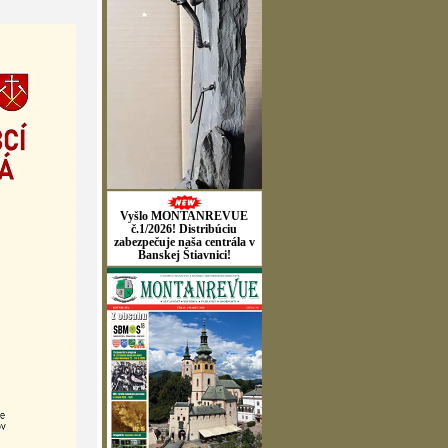
Vyšlo MONTANREVUE
č.1/2026! Distribúciu
zabezpečuje naša centrála v
Banskej Štiavnici!