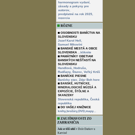
,
harmonogram vydaní
zásady a pokyny pre
,
autorov
,
predplatné na rok 2025
inzercia
RÔZNE
OSOBNOSTI BANÍCTVA NA
SLOVENSKU
,
Jozef Karol Hell
Samuel Mikovíni
BANSKÉ MESTÁ A OBCE
SLOVENSKA
...kliknite
PAMÄTNÍKY OBETIAM
BANSKÝCH NEŠŤASTÍ NA
SLOVENSKU
Handlová,
Hodruša,
Rudňany,
Šturec,
Veľký Krtíš
BANÍCKE PIESNE
,
Banícky stav
Zdar Boh hore
BANSKÉ, HUTNÍCKE,
MINERALOGICKÉ MÚZEÁ A
EXPOZÍCIE, ŠTÔLNE A
SKANZENY
Slovenská republika,
Česká
republika
DO VAŠEJ KNIŽNICE
knihy,brožúry,DVD,mapy...
ZAUJÍMAVOSTI ZO
ZAHRANIČIA
Jak se těží uhlí
v Dole Darkov u
Karviné