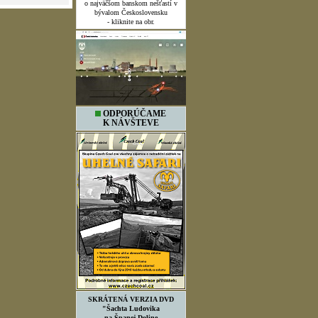
o najväčšom banskom nešťastí v
bývalom Československu
- kliknite na obr.
ODPORÚČAME
K NÁVŠTEVE
SKRÁTENÁ VERZIA DVD
"Šachta Ludovika
na Španej Doline