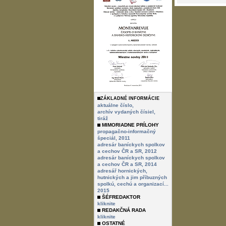
ZÁKLADNÉ INFORMÁCIE
aktuálne číslo,
archív vydaných čísiel,
tiráž
MIMORIADNE PRÍLOHY
propagačno-informačný
špeciál, 2011
adresár baníckych spolkov
a cechov ČR a SR, 2012
adresár baníckych spolkov
a cechov ČR a SR, 2014
adresář hornických,
hutnických a jim příbuzných
spolkú, cechú a organizací...
2015
ŠÉFREDAKTOR
kliknite
REDAKČNÁ RADA
kliknite
OSTATNÉ