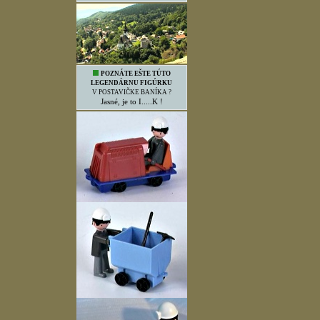
POZNÁTE EŠTE TÚTO
LEGENDÁRNU FIGÚRKU
V POSTAVIČKE BANÍKA ?
Jasné, je to I.....K !