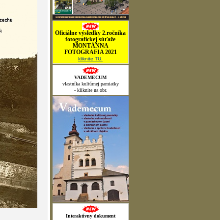
Oficiálne výsledky 2.ročníka
fotografickej súťaže
MONTÁNNA
FOTOGRAFIA 2021
kliknite TU.
VADEMECUM
vlastníka kultúrnej pamiatky
- kliknite na obr.
Interaktívny dokument