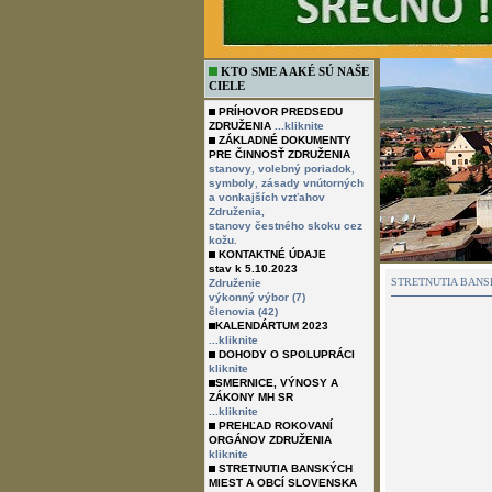
KTO SME A AKÉ SÚ NAŠE
CIELE
PRÍHOVOR PREDSEDU
ZDRUŽENIA
...kliknite
ZÁKLADNÉ DOKUMENTY
PRE ČINNOSŤ ZDRUŽENIA
,
,
stanovy
volebný poriadok
,
symboly
zásady vnútorných
a vonkajších vzťahov
Združenia,
stanovy čestného skoku cez
kožu.
KONTAKTNÉ ÚDAJE
stav k 5.10.2023
STRETNUTIA BANS
Združenie
výkonný výbor (7)
členovia (42)
KALENDÁRTUM 2023
...kliknite
DOHODY O SPOLUPRÁCI
kliknite
SMERNICE, VÝNOSY A
ZÁKONY MH SR
...kliknite
PREHĽAD ROKOVANÍ
ORGÁNOV ZDRUŽENIA
kliknite
STRETNUTIA BANSKÝCH
MIEST A OBCÍ SLOVENSKA