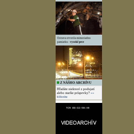
Ostrava otvorila mimoriadnu
pamiatku -
vysoké pece
Z NÁŠHO ARCHÍVU
Hľadáte niektoré z podujatí
alebo staršie príspevky?
»»
kliknite