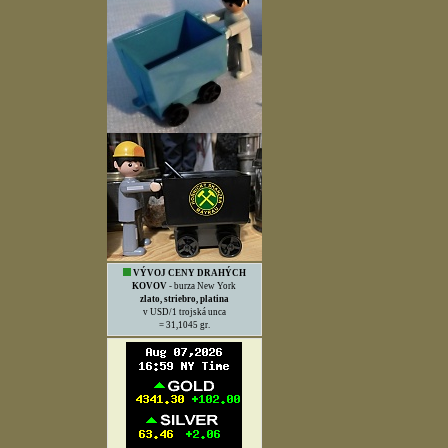
VÝVOJ CENY DRAHÝCH
KOVOV
- burza New York
zlato, striebro, platina
v USD/1 trojská unca
= 31,1045 gr.