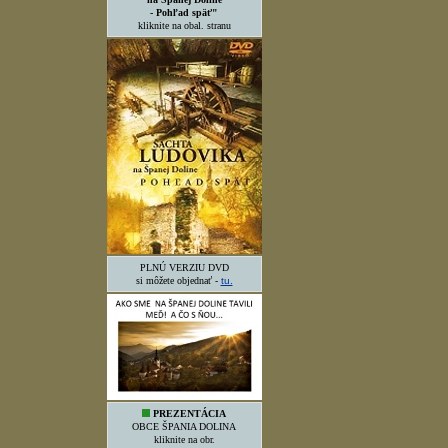
- Pohľad späť"
kliknite na obal. stranu
PLNÚ VERZIU DVD
si môžete objednať -
tu.
PREZENTÁCIA
OBCE ŠPANIA DOLINA
kliknite na obr.