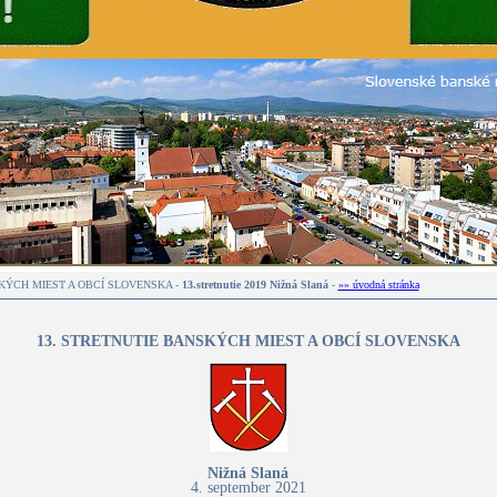
KÝCH MIEST A OBCÍ SLOVENSKA -
13.stretnutie 2019 Nižná Slaná
-
»» úvodná stránka
13. STRETNUTIE BANSKÝCH MIEST A OBCÍ SLOVENSKA
Nižná Slaná
4. september 2021