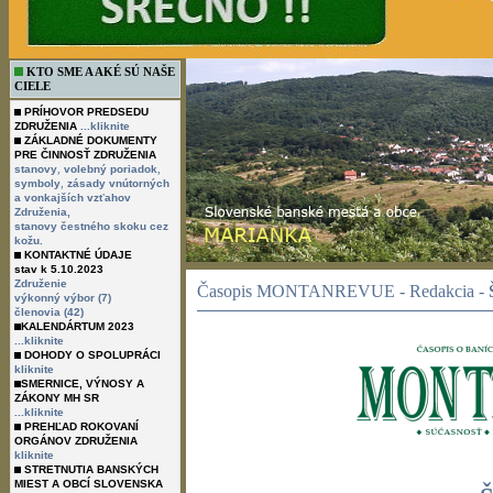
KTO SME A AKÉ SÚ NAŠE
CIELE
PRÍHOVOR PREDSEDU
ZDRUŽENIA
...kliknite
ZÁKLADNÉ DOKUMENTY
PRE ČINNOSŤ ZDRUŽENIA
,
,
stanovy
volebný poriadok
,
symboly
zásady vnútorných
a vonkajších vzťahov
Združenia,
stanovy čestného skoku cez
kožu.
KONTAKTNÉ ÚDAJE
stav k 5.10.2023
Združenie
Časopis MONTANREVUE - Redakcia -
výkonný výbor (7)
členovia (42)
KALENDÁRTUM 2023
...kliknite
DOHODY O SPOLUPRÁCI
kliknite
SMERNICE, VÝNOSY A
ZÁKONY MH SR
...kliknite
PREHĽAD ROKOVANÍ
ORGÁNOV ZDRUŽENIA
kliknite
STRETNUTIA BANSKÝCH
MIEST A OBCÍ SLOVENSKA