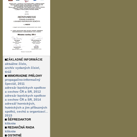
ZÁKLADNÉ INFORMÁCIE
aktuálne číslo,
archív vydaných čísiel,
tiráž
MIMORIADNE PRÍLOHY
propagačno-informačný
špeciál, 2011
adresár baníckych spolkov
a cechov ČR a SR, 2012
adresár baníckych spolkov
a cechov ČR a SR, 2014
adresář hornických,
hutnických a jim příbuzných
spolkú, cechú a organizací...
2015
ŠÉFREDAKTOR
kliknite
REDAKČNÁ RADA
kliknite
OSTATNÉ