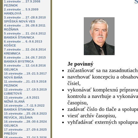
Š
1.stretnutie ... 27.9.2008
PEZINOK
2.stretnutie ... 5.9.2009
HANDLOVÁ
3.stretnutie ... 27.-28.8.2010
SPIŠSKÁ NOVÁ VES
4.stretnutie ... 26.-28.8.2011
ROŽŇAVA
5.stretnutie ... 21.-24.6.2012
BANSKÁ ŠTIAVNICA
6.stretnutie ... 6.-9.6.2013
KOŠICE
7.stretnutie ... 22.-24.8.2014
KREMNICA
8.stretnutie ... 24.-26.7.2015
BANSKÁ BYSTRICA
Je povinný
9.stretnutie ... 12.-14.8.2016
zúčastňovať sa na zasadnutiach
GELNICA
10.stretnutie ...19.-21.5.2017
navrhovať koncepciu a obsahov
NOVÁ BAŇA
11.stretnutie ...21.-23.9.2018
čísiel,
PEZINOK
vykonávať komplexnú prípravu 
12.stretnutie ...17.-19.5.2019
ĽUBIETOVÁ
kontrolu a navrhuje a vykonáva
13.stretnutie ...4.9.2021
časopisu,
NIŽNÁ SLANÁ
14.stretnutie ...7.-11.9.2022
zadávať číslo do tlače a spolupr
BANSKÁ ŠTIAVNICA
15.stretnutie ...25.-26.8.2023
viesť archív časopisu,
REVÚCA, JELŠAVA
vyhľadávať externých spolupra
16.stretnutie ...28.-30.6.2024
GELNICA
17.stretnutie ...27.-29.6.2025
PREŠOV
18.stretnutie ...22.-24.5.2026