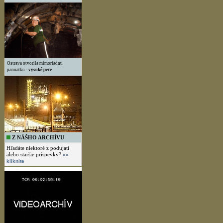
Ostrava otvorila mimoriadnu
pamiatku -
vysoké pece
Z NÁŠHO ARCHÍVU
Hľadáte niektoré z podujatí
alebo staršie príspevky?
»»
kliknite