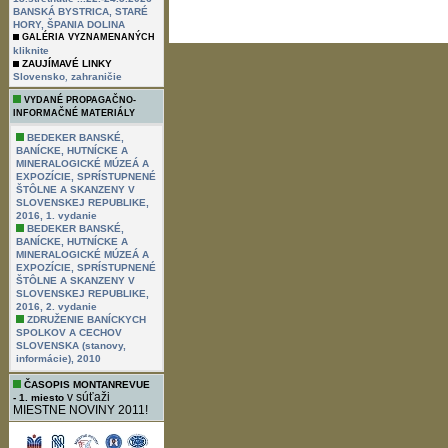
BANSKÁ BYSTRICA, STARÉ
HORY, ŠPANIA DOLINA
GALÉRIA VYZNAMENANÝCH
kliknite
ZAUJÍMAVÉ LINKY
,
Slovensko
zahraničie
VYDANÉ PROPAGAČNO-
INFORMAČNÉ MATERIÁLY
BEDEKER BANSKÉ,
BANÍCKE, HUTNÍCKE A
MINERALOGICKÉ MÚZEÁ A
EXPOZÍCIE, SPRÍSTUPNENÉ
ŠTÔLNE A SKANZENY V
SLOVENSKEJ REPUBLIKE,
2016, 1. vydanie
BEDEKER BANSKÉ,
BANÍCKE, HUTNÍCKE A
MINERALOGICKÉ MÚZEÁ A
EXPOZÍCIE, SPRÍSTUPNENÉ
ŠTÔLNE A SKANZENY V
SLOVENSKEJ REPUBLIKE,
2016, 2. vydanie
ZDRUŽENIE BANÍCKYCH
SPOLKOV A CECHOV
SLOVENSKA (stanovy,
informácie), 2010
ČASOPIS MONTANREVUE
v súťaži
- 1. miesto
MIESTNE NOVINY 2011!