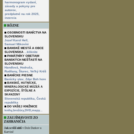
,
harmonogram vydaní
zásady a pokyny pre
,
autorov
,
predplatné na rok 2025
inzercia
RÔZNE
OSOBNOSTI BANÍCTVA NA
SLOVENSKU
,
Jozef Karol Hell
Samuel Mikovíni
BANSKÉ MESTÁ A OBCE
SLOVENSKA
...kliknite
PAMÄTNÍKY OBETIAM
BANSKÝCH NEŠŤASTÍ NA
SLOVENSKU
Handlová,
Hodruša,
Rudňany,
Šturec,
Veľký Krtíš
BANÍCKE PIESNE
,
Banícky stav
Zdar Boh hore
BANSKÉ, HUTNÍCKE,
MINERALOGICKÉ MÚZEÁ A
EXPOZÍCIE, ŠTÔLNE A
SKANZENY
Slovenská republika,
Česká
republika
DO VAŠEJ KNIŽNICE
knihy,brožúry,DVD,mapy...
ZAUJÍMAVOSTI ZO
ZAHRANIČIA
Jak se těží uhlí
v Dole Darkov u
Karviné