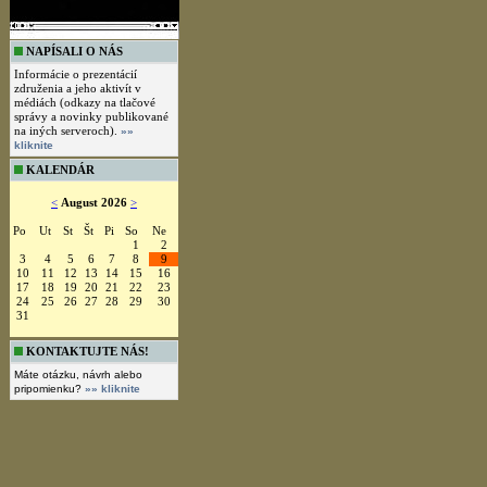
NAPÍSALI O NÁS
Informácie o prezentácií
združenia a jeho aktivít v
médiách (odkazy na tlačové
správy a novinky publikované
na iných serveroch).
»»
kliknite
KALENDÁR
<
August 2026
>
Po
Ut
St
Št
Pi
So
Ne
1
2
3
4
5
6
7
8
9
10
11
12
13
14
15
16
17
18
19
20
21
22
23
24
25
26
27
28
29
30
31
KONTAKTUJTE NÁS!
Máte otázku, návrh alebo
pripomienku?
»» kliknite