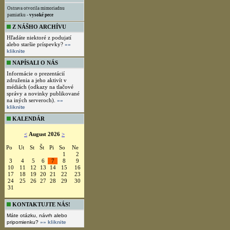
Ostrava otvorila mimoriadnu
pamiatku -
vysoké pece
Z NÁŠHO ARCHÍVU
Hľadáte niektoré z podujatí
alebo staršie príspevky?
»»
kliknite
NAPÍSALI O NÁS
Informácie o prezentácií
združenia a jeho aktivít v
médiách (odkazy na tlačové
správy a novinky publikované
na iných serveroch).
»»
kliknite
KALENDÁR
<
August 2026
>
Po
Ut
St
Št
Pi
So
Ne
1
2
3
4
5
6
7
8
9
10
11
12
13
14
15
16
17
18
19
20
21
22
23
24
25
26
27
28
29
30
31
KONTAKTUJTE NÁS!
Máte otázku, návrh alebo
pripomienku?
»» kliknite