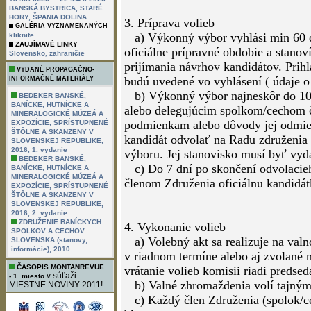
BANSKÁ BYSTRICA, STARÉ
HORY, ŠPANIA DOLINA
3. Príprava volieb
GALÉRIA VYZNAMENANÝCH
a) Výkonný výbor vyhlási min 60 d
kliknite
ZAUJÍMAVÉ LINKY
oficiálne prípravné obdobie a stanov
,
Slovensko
zahraničie
prijímania návrhov kandidátov. Prih
VYDANÉ PROPAGAČNO-
budú uvedené vo vyhlásení ( údaje o 
INFORMAČNÉ MATERIÁLY
b) Výkonný výbor najneskôr do 10 
BEDEKER BANSKÉ,
BANÍCKE, HUTNÍCKE A
alebo delegujúcim spolkom/cechom 
MINERALOGICKÉ MÚZEÁ A
podmienkam alebo dôvody jej odmiet
EXPOZÍCIE, SPRÍSTUPNENÉ
ŠTÔLNE A SKANZENY V
kandidát odvolať na Radu združenia
SLOVENSKEJ REPUBLIKE,
2016, 1. vydanie
výboru. Jej stanovisko musí byť vyd
BEDEKER BANSKÉ,
c) Do 7 dní po skončení odvolacieh
BANÍCKE, HUTNÍCKE A
MINERALOGICKÉ MÚZEÁ A
členom Združenia oficiálnu kandidát
EXPOZÍCIE, SPRÍSTUPNENÉ
ŠTÔLNE A SKANZENY V
SLOVENSKEJ REPUBLIKE,
2016, 2. vydanie
ZDRUŽENIE BANÍCKYCH
4. Vykonanie volieb
SPOLKOV A CECHOV
a) Volebný akt sa realizuje na val
SLOVENSKA (stanovy,
informácie), 2010
v riadnom termíne alebo aj zvolané 
ČASOPIS MONTANREVUE
vrátanie volieb komisii riadi predsed
v súťaži
- 1. miesto
b) Valné zhromaždenia volí tajným
MIESTNE NOVINY 2011!
c) Každý člen Združenia (spolok/cec