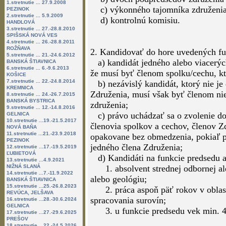
1.stretnutie ... 27.9.2008
c) výkonného tajomníka združeni
PEZINOK
2.stretnutie ... 5.9.2009
d) kontrolnú komisiu.
HANDLOVÁ
3.stretnutie ... 27.-28.8.2010
SPIŠSKÁ NOVÁ VES
4.stretnutie ... 26.-28.8.2011
ROŽŇAVA
2. Kandidovať do hore uvedených fu
5.stretnutie ... 21.-24.6.2012
a) kandidát jedného alebo viacerýc
BANSKÁ ŠTIAVNICA
6.stretnutie ... 6.-9.6.2013
že musí byť členom spolku/cechu, kt
KOŠICE
7.stretnutie ... 22.-24.8.2014
b) nezávislý kandidát, ktorý nie 
KREMNICA
Združenia, musí však byť členom nie
8.stretnutie ... 24.-26.7.2015
BANSKÁ BYSTRICA
združenia;
9.stretnutie ... 12.-14.8.2016
c) právo uchádzať sa o zvolenie do 
GELNICA
10.stretnutie ...19.-21.5.2017
členovia spolkov a cechov, členov Z
NOVÁ BAŇA
11.stretnutie ...21.-23.9.2018
opakovane bez obmedzenia, pokiaľ p
PEZINOK
jedného člena Združenia;
12.stretnutie ...17.-19.5.2019
ĽUBIETOVÁ
d) Kandidáti na funkcie predsedu 
13.stretnutie ...4.9.2021
NIŽNÁ SLANÁ
1. absolvent strednej odbornej ale
14.stretnutie ...7.-11.9.2022
alebo geológiu;
BANSKÁ ŠTIAVNICA
15.stretnutie ...25.-26.8.2023
2. práca aspoň päť rokov v oblast
REVÚCA, JELŠAVA
spracovania surovín;
16.stretnutie ...28.-30.6.2024
GELNICA
3. u funkcie predsedu vek min. 4
17.stretnutie ...27.-29.6.2025
PREŠOV
18.stretnutie ...22.-24.5.2026