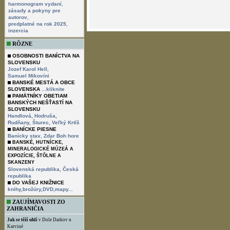
,
harmonogram vydaní
zásady a pokyny pre
,
autorov
,
predplatné na rok 2025
inzercia
RÔZNE
OSOBNOSTI BANÍCTVA NA
SLOVENSKU
,
Jozef Karol Hell
Samuel Mikovíni
BANSKÉ MESTÁ A OBCE
SLOVENSKA
...kliknite
PAMÄTNÍKY OBETIAM
BANSKÝCH NEŠŤASTÍ NA
SLOVENSKU
Handlová,
Hodruša,
Rudňany,
Šturec,
Veľký Krtíš
BANÍCKE PIESNE
,
Banícky stav
Zdar Boh hore
BANSKÉ, HUTNÍCKE,
MINERALOGICKÉ MÚZEÁ A
EXPOZÍCIE, ŠTÔLNE A
SKANZENY
Slovenská republika,
Česká
republika
DO VAŠEJ KNIŽNICE
knihy,brožúry,DVD,mapy...
ZAUJÍMAVOSTI ZO
ZAHRANIČIA
Jak se těží uhlí
v Dole Darkov u
Karviné