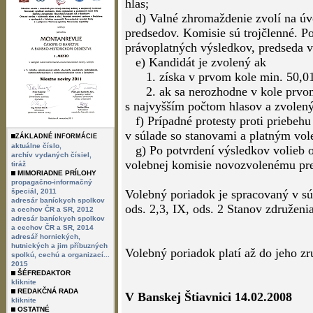
hlas;
d) Valné zhromaždenie zvolí na úvo
predsedov. Komisie sú trojčlenné. Po
právoplatných výsledkov, predseda v
e) Kandidát je zvolený ak
1. získa v prvom kole min. 50,01% 
2. ak sa nerozhodne v kole prvom,
s najvyšším počtom hlasov a zvolený 
f) Prípadné protesty proti priebehu
v súlade so stanovami a platným vo
ZÁKLADNÉ INFORMÁCIE
aktuálne číslo,
g) Po potvrdení výsledkov volieb o
archív vydaných čísiel,
volebnej komisie novozvolenému pre
tiráž
MIMORIADNE PRÍLOHY
propagačno-informačný
špeciál, 2011
Volebný poriadok je spracovaný v sú
adresár baníckych spolkov
ods. 2,3, IX, ods. 2 Stanov združeni
a cechov ČR a SR, 2012
adresár baníckych spolkov
a cechov ČR a SR, 2014
adresář hornických,
hutnických a jim příbuzných
Volebný poriadok platí až do jeho zr
spolkú, cechú a organizací...
2015
ŠÉFREDAKTOR
kliknite
REDAKČNÁ RADA
V Banskej Štiavnici 14.02.2008
kliknite
OSTATNÉ