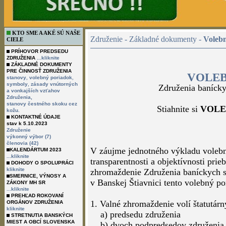
KTO SME A AKÉ SÚ NAŠE
Združenie - Základné dokumenty -
Voleb
CIELE
PRÍHOVOR PREDSEDU
ZDRUŽENIA
...kliknite
ZÁKLADNÉ DOKUMENTY
PRE ČINNOSŤ ZDRUŽENIA
VOLE
,
,
stanovy
volebný poriadok
,
symboly
zásady vnútorných
Združenia banícky
a vonkajších vzťahov
Združenia,
stanovy čestného skoku cez
Stiahnite si
VOLE
kožu.
KONTAKTNÉ ÚDAJE
stav k 5.10.2023
Združenie
výkonný výbor (7)
členovia (42)
V záujme jednotného výkladu volebn
KALENDÁRTUM 2023
...kliknite
transparentnosti a objektívnosti pri
DOHODY O SPOLUPRÁCI
kliknite
zhromaždenie Združenia baníckych s
SMERNICE, VÝNOSY A
v Banskej Štiavnici tento volebný po
ZÁKONY MH SR
...kliknite
PREHĽAD ROKOVANÍ
1. Valné zhromaždenie volí štatutárn
ORGÁNOV ZDRUŽENIA
kliknite
a) predsedu združenia
STRETNUTIA BANSKÝCH
MIEST A OBCÍ SLOVENSKA
b) dvoch podpredsedov združenia