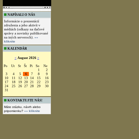
NAPÍSALI O NÁS
Informácie o prezentácií
združenia a jeho aktivít v
médiách (odkazy na tlačové
správy a novinky publikované
na iných serveroch).
»»
kliknite
KALENDÁR
<
August 2026
>
Po
Ut
St
Št
Pi
So
Ne
1
2
3
4
5
6
7
8
9
10
11
12
13
14
15
16
17
18
19
20
21
22
23
24
25
26
27
28
29
30
31
KONTAKTUJTE NÁS!
Máte otázku, návrh alebo
pripomienku?
»» kliknite