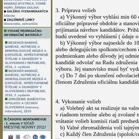
opakovane bez obmedzenia, pokiaľ p
BANSKÁ BYSTRICA, STARÉ
HORY, ŠPANIA DOLINA
jedného člena Združenia;
GALÉRIA VYZNAMENANÝCH
d) Kandidáti na funkcie predsedu 
kliknite
ZAUJÍMAVÉ LINKY
1. absolvent strednej odbornej ale
,
Slovensko
zahraničie
alebo geológiu;
VYDANÉ PROPAGAČNO-
2. práca aspoň päť rokov v oblast
INFORMAČNÉ MATERIÁLY
spracovania surovín;
BEDEKER BANSKÉ,
BANÍCKE, HUTNÍCKE A
3. u funkcie predsedu vek min. 4
MINERALOGICKÉ MÚZEÁ A
EXPOZÍCIE, SPRÍSTUPNENÉ
ŠTÔLNE A SKANZENY V
SLOVENSKEJ REPUBLIKE,
3. Príprava volieb
2016, 1. vydanie
BEDEKER BANSKÉ,
a) Výkonný výbor vyhlási min 60 d
BANÍCKE, HUTNÍCKE A
MINERALOGICKÉ MÚZEÁ A
oficiálne prípravné obdobie a stanov
EXPOZÍCIE, SPRÍSTUPNENÉ
prijímania návrhov kandidátov. Prih
ŠTÔLNE A SKANZENY V
SLOVENSKEJ REPUBLIKE,
budú uvedené vo vyhlásení ( údaje o 
2016, 2. vydanie
b) Výkonný výbor najneskôr do 10 
ZDRUŽENIE BANÍCKYCH
SPOLKOV A CECHOV
alebo delegujúcim spolkom/cechom 
SLOVENSKA (stanovy,
informácie), 2010
podmienkam alebo dôvody jej odmiet
kandidát odvolať na Radu združenia
ČASOPIS MONTANREVUE
v súťaži
- 1. miesto
výboru. Jej stanovisko musí byť vyd
MIESTNE NOVINY 2011!
c) Do 7 dní po skončení odvolacieh