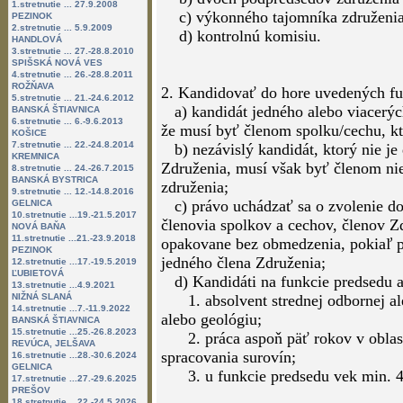
1.stretnutie ... 27.9.2008
PEZINOK
2.stretnutie ... 5.9.2009
V záujme jednotného výkladu volebn
HANDLOVÁ
transparentnosti a objektívnosti pri
3.stretnutie ... 27.-28.8.2010
SPIŠSKÁ NOVÁ VES
zhromaždenie Združenia baníckych s
4.stretnutie ... 26.-28.8.2011
v Banskej Štiavnici tento volebný po
ROŽŇAVA
5.stretnutie ... 21.-24.6.2012
BANSKÁ ŠTIAVNICA
6.stretnutie ... 6.-9.6.2013
1. Valné zhromaždenie volí štatutárn
KOŠICE
a) predsedu združenia
7.stretnutie ... 22.-24.8.2014
KREMNICA
b) dvoch podpredsedov združenia
8.stretnutie ... 24.-26.7.2015
BANSKÁ BYSTRICA
c) výkonného tajomníka združeni
9.stretnutie ... 12.-14.8.2016
d) kontrolnú komisiu.
GELNICA
10.stretnutie ...19.-21.5.2017
NOVÁ BAŇA
11.stretnutie ...21.-23.9.2018
PEZINOK
2. Kandidovať do hore uvedených fu
12.stretnutie ...17.-19.5.2019
ĽUBIETOVÁ
a) kandidát jedného alebo viacerýc
13.stretnutie ...4.9.2021
že musí byť členom spolku/cechu, kt
NIŽNÁ SLANÁ
14.stretnutie ...7.-11.9.2022
b) nezávislý kandidát, ktorý nie 
BANSKÁ ŠTIAVNICA
Združenia, musí však byť členom nie
15.stretnutie ...25.-26.8.2023
REVÚCA, JELŠAVA
združenia;
16.stretnutie ...28.-30.6.2024
GELNICA
c) právo uchádzať sa o zvolenie do 
17.stretnutie ...27.-29.6.2025
členovia spolkov a cechov, členov Z
PREŠOV
18.stretnutie ...22.-24.5.2026