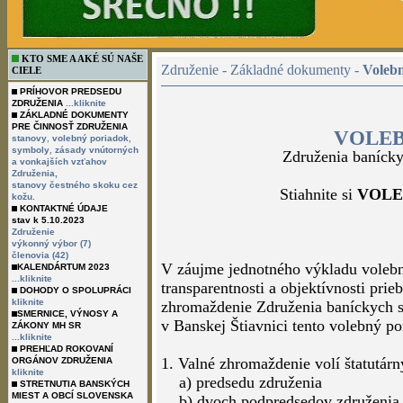
KTO SME A AKÉ SÚ NAŠE
CIELE
PRÍHOVOR PREDSEDU
ZDRUŽENIA
...kliknite
ZÁKLADNÉ DOKUMENTY
PRE ČINNOSŤ ZDRUŽENIA
,
,
stanovy
volebný poriadok
,
symboly
zásady vnútorných
a vonkajších vzťahov
Združenia,
stanovy čestného skoku cez
kožu.
KONTAKTNÉ ÚDAJE
stav k 5.10.2023
Združenie
Združenie - Základné dokumenty -
Voleb
výkonný výbor (7)
členovia (42)
KALENDÁRTUM 2023
...kliknite
DOHODY O SPOLUPRÁCI
VOLE
kliknite
SMERNICE, VÝNOSY A
Združenia banícky
ZÁKONY MH SR
...kliknite
PREHĽAD ROKOVANÍ
Stiahnite si
VOLE
ORGÁNOV ZDRUŽENIA
kliknite
STRETNUTIA BANSKÝCH
MIEST A OBCÍ SLOVENSKA