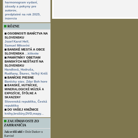
,
harmonogram vydaní
Volebný poriadok je spracovaný v sú
zásady a pokyny pre
ods. 2,3, IX, ods. 2 Stanov združeni
,
autorov
,
predplatné na rok 2025
inzercia
RÔZNE
Volebný poriadok platí až do jeho zr
OSOBNOSTI BANÍCTVA NA
SLOVENSKU
,
Jozef Karol Hell
Samuel Mikovíni
V Banskej Štiavnici 14.02.2008
BANSKÉ MESTÁ A OBCE
SLOVENSKA
...kliknite
PAMÄTNÍKY OBETIAM
BANSKÝCH NEŠŤASTÍ NA
SLOVENSKU
Handlová,
Hodruša,
Rudňany,
Šturec,
Veľký Krtíš
BANÍCKE PIESNE
,
Banícky stav
Zdar Boh hore
BANSKÉ, HUTNÍCKE,
MINERALOGICKÉ MÚZEÁ A
EXPOZÍCIE, ŠTÔLNE A
SKANZENY
Slovenská republika,
Česká
republika
DO VAŠEJ KNIŽNICE
knihy,brožúry,DVD,mapy...
ZAUJÍMAVOSTI ZO
ZAHRANIČIA
Jak se těží uhlí
v Dole Darkov u
Karviné