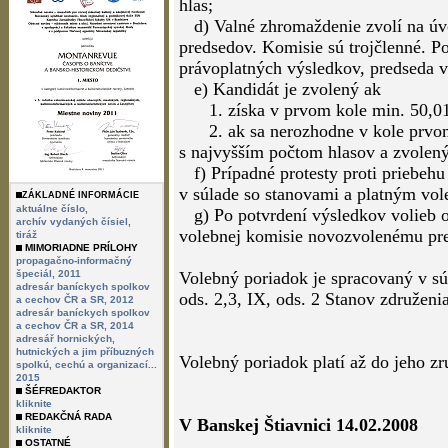
členom Združenia oficiálnu kandidát
4. Vykonanie volieb
a) Volebný akt sa realizuje na val
v riadnom termíne alebo aj zvolané 
vrátanie volieb komisii riadi predsed
b) Valné zhromaždenia volí tajným
c) Každý člen Združenia (spolok/cec
hlas;
ZÁKLADNÉ INFORMÁCIE
d) Valné zhromaždenie zvolí na úvo
aktuálne číslo,
archív vydaných čísiel,
predsedov. Komisie sú trojčlenné. Po
tiráž
MIMORIADNE PRÍLOHY
právoplatných výsledkov, predseda v
propagačno-informačný
e) Kandidát je zvolený ak
špeciál, 2011
adresár baníckych spolkov
1. získa v prvom kole min. 50,01% 
a cechov ČR a SR, 2012
2. ak sa nerozhodne v kole prvom,
adresár baníckych spolkov
a cechov ČR a SR, 2014
s najvyšším počtom hlasov a zvolený 
adresář hornických,
hutnických a jim příbuzných
f) Prípadné protesty proti priebehu
spolkú, cechú a organizací...
v súlade so stanovami a platným vo
2015
ŠÉFREDAKTOR
g) Po potvrdení výsledkov volieb o
kliknite
REDAKČNÁ RADA
volebnej komisie novozvolenému pre
kliknite
OSTATNÉ