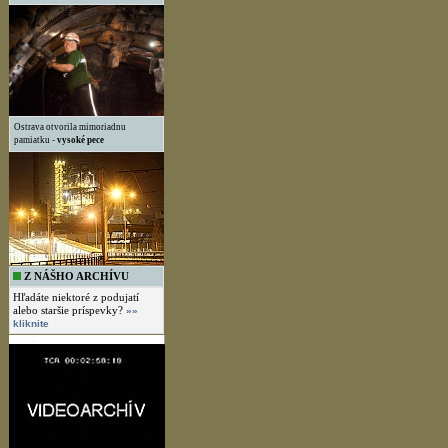
Ostrava otvorila mimoriadnu
pamiatku -
vysoké pece
Z NÁŠHO ARCHÍVU
Hľadáte niektoré z podujatí
alebo staršie príspevky?
»»
kliknite