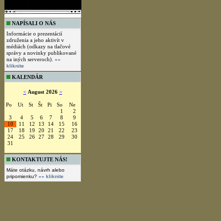
NAPÍSALI O NÁS
Informácie o prezentácií
združenia a jeho aktivít v
médiách (odkazy na tlačové
správy a novinky publikované
na iných serveroch).
»»
kliknite
KALENDÁR
<
August 2026
>
Po
Ut
St
Št
Pi
So
Ne
1
2
3
4
5
6
7
8
9
10
11
12
13
14
15
16
17
18
19
20
21
22
23
24
25
26
27
28
29
30
31
KONTAKTUJTE NÁS!
Máte otázku, návrh alebo
pripomienku?
»» kliknite