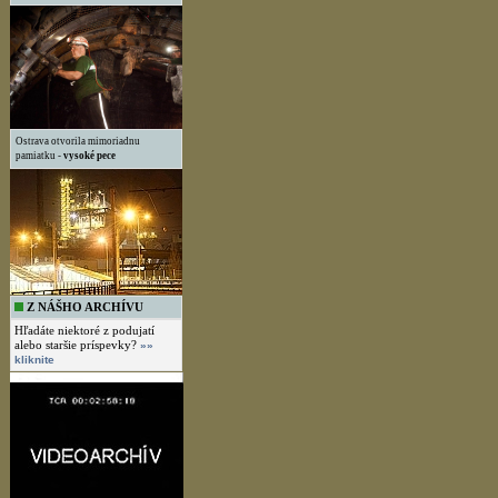
Ostrava otvorila mimoriadnu
pamiatku -
vysoké pece
Z NÁŠHO ARCHÍVU
Hľadáte niektoré z podujatí
alebo staršie príspevky?
»»
kliknite