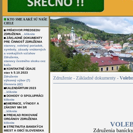
KTO SME A AKÉ SÚ NAŠE
CIELE
PRÍHOVOR PREDSEDU
ZDRUŽENIA
...kliknite
ZÁKLADNÉ DOKUMENTY
PRE ČINNOSŤ ZDRUŽENIA
,
,
stanovy
volebný poriadok
,
symboly
zásady vnútorných
a vonkajších vzťahov
Združenia,
stanovy čestného skoku cez
kožu.
KONTAKTNÉ ÚDAJE
stav k 5.10.2023
Združenie
Združenie - Základné dokumenty -
Voleb
výkonný výbor (7)
členovia (42)
KALENDÁRTUM 2023
...kliknite
DOHODY O SPOLUPRÁCI
kliknite
SMERNICE, VÝNOSY A
ZÁKONY MH SR
...kliknite
PREHĽAD ROKOVANÍ
ORGÁNOV ZDRUŽENIA
VOLE
kliknite
STRETNUTIA BANSKÝCH
Združenia banícky
MIEST A OBCÍ SLOVENSKA