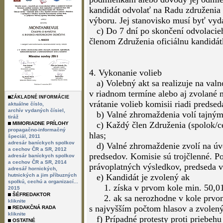
kandidát odvolať na Radu združenia
výboru. Jej stanovisko musí byť vyd
c) Do 7 dní po skončení odvolacieh
členom Združenia oficiálnu kandidát
4. Vykonanie volieb
a) Volebný akt sa realizuje na val
v riadnom termíne alebo aj zvolané 
ZÁKLADNÉ INFORMÁCIE
vrátanie volieb komisii riadi predsed
aktuálne číslo,
archív vydaných čísiel,
b) Valné zhromaždenia volí tajným
tiráž
c) Každý člen Združenia (spolok/cec
MIMORIADNE PRÍLOHY
propagačno-informačný
hlas;
špeciál, 2011
adresár baníckych spolkov
d) Valné zhromaždenie zvolí na úvo
a cechov ČR a SR, 2012
predsedov. Komisie sú trojčlenné. Po
adresár baníckych spolkov
a cechov ČR a SR, 2014
právoplatných výsledkov, predseda v
adresář hornických,
hutnických a jim příbuzných
e) Kandidát je zvolený ak
spolkú, cechú a organizací...
1. získa v prvom kole min. 50,01% 
2015
ŠÉFREDAKTOR
2. ak sa nerozhodne v kole prvom,
kliknite
s najvyšším počtom hlasov a zvolený 
REDAKČNÁ RADA
kliknite
f) Prípadné protesty proti priebehu
OSTATNÉ