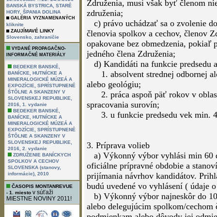
Združenia, musí však byť členom nie
BANSKÁ BYSTRICA, STARÉ
združenia;
HORY, ŠPANIA DOLINA
GALÉRIA VYZNAMENANÝCH
c) právo uchádzať sa o zvolenie do 
kliknite
ZAUJÍMAVÉ LINKY
členovia spolkov a cechov, členov Z
,
Slovensko
zahraničie
opakovane bez obmedzenia, pokiaľ p
VYDANÉ PROPAGAČNO-
jedného člena Združenia;
INFORMAČNÉ MATERIÁLY
d) Kandidáti na funkcie predsedu 
BEDEKER BANSKÉ,
1. absolvent strednej odbornej ale
BANÍCKE, HUTNÍCKE A
MINERALOGICKÉ MÚZEÁ A
alebo geológiu;
EXPOZÍCIE, SPRÍSTUPNENÉ
ŠTÔLNE A SKANZENY V
2. práca aspoň päť rokov v oblast
SLOVENSKEJ REPUBLIKE,
spracovania surovín;
2016, 1. vydanie
BEDEKER BANSKÉ,
3. u funkcie predsedu vek min. 4
BANÍCKE, HUTNÍCKE A
MINERALOGICKÉ MÚZEÁ A
EXPOZÍCIE, SPRÍSTUPNENÉ
ŠTÔLNE A SKANZENY V
SLOVENSKEJ REPUBLIKE,
3. Príprava volieb
2016, 2. vydanie
a) Výkonný výbor vyhlási min 60 d
ZDRUŽENIE BANÍCKYCH
SPOLKOV A CECHOV
oficiálne prípravné obdobie a stanov
SLOVENSKA (stanovy,
informácie), 2010
prijímania návrhov kandidátov. Prih
budú uvedené vo vyhlásení ( údaje o 
ČASOPIS MONTANREVUE
v súťaži
- 1. miesto
b) Výkonný výbor najneskôr do 10 
MIESTNE NOVINY 2011!
alebo delegujúcim spolkom/cechom 
podmienkam alebo dôvody jej odmiet