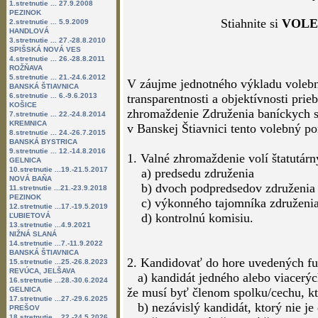
1.stretnutie ... 27.9.2008
PEZINOK
Stiahnite si
VOLE
2.stretnutie ... 5.9.2009
HANDLOVÁ
3.stretnutie ... 27.-28.8.2010
SPIŠSKÁ NOVÁ VES
4.stretnutie ... 26.-28.8.2011
ROŽŇAVA
5.stretnutie ... 21.-24.6.2012
V záujme jednotného výkladu volebn
BANSKÁ ŠTIAVNICA
6.stretnutie ... 6.-9.6.2013
transparentnosti a objektívnosti pri
KOŠICE
zhromaždenie Združenia baníckych s
7.stretnutie ... 22.-24.8.2014
KREMNICA
v Banskej Štiavnici tento volebný po
8.stretnutie ... 24.-26.7.2015
BANSKÁ BYSTRICA
9.stretnutie ... 12.-14.8.2016
1. Valné zhromaždenie volí štatutárn
GELNICA
10.stretnutie ...19.-21.5.2017
a) predsedu združenia
NOVÁ BAŇA
b) dvoch podpredsedov združenia
11.stretnutie ...21.-23.9.2018
PEZINOK
c) výkonného tajomníka združeni
12.stretnutie ...17.-19.5.2019
d) kontrolnú komisiu.
ĽUBIETOVÁ
13.stretnutie ...4.9.2021
NIŽNÁ SLANÁ
14.stretnutie ...7.-11.9.2022
BANSKÁ ŠTIAVNICA
2. Kandidovať do hore uvedených fu
15.stretnutie ...25.-26.8.2023
REVÚCA, JELŠAVA
a) kandidát jedného alebo viacerýc
16.stretnutie ...28.-30.6.2024
GELNICA
že musí byť členom spolku/cechu, kt
17.stretnutie ...27.-29.6.2025
b) nezávislý kandidát, ktorý nie 
PREŠOV
18.stretnutie ...22.-24.5.2026