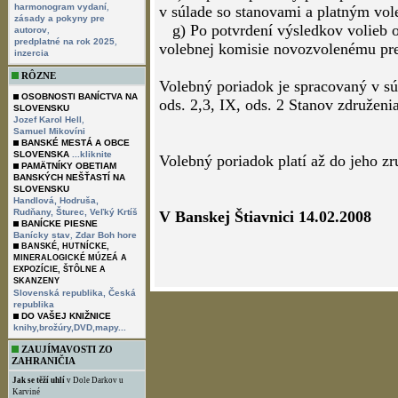
,
harmonogram vydaní
v súlade so stanovami a platným vo
zásady a pokyny pre
g) Po potvrdení výsledkov volieb o
,
autorov
,
predplatné na rok 2025
volebnej komisie novozvolenému pre
inzercia
RÔZNE
Volebný poriadok je spracovaný v sú
OSOBNOSTI BANÍCTVA NA
ods. 2,3, IX, ods. 2 Stanov združeni
SLOVENSKU
,
Jozef Karol Hell
Samuel Mikovíni
BANSKÉ MESTÁ A OBCE
SLOVENSKA
...kliknite
Volebný poriadok platí až do jeho zr
PAMÄTNÍKY OBETIAM
BANSKÝCH NEŠŤASTÍ NA
SLOVENSKU
Handlová,
Hodruša,
Rudňany,
Šturec,
Veľký Krtíš
V Banskej Štiavnici 14.02.2008
BANÍCKE PIESNE
,
Banícky stav
Zdar Boh hore
BANSKÉ, HUTNÍCKE,
MINERALOGICKÉ MÚZEÁ A
EXPOZÍCIE, ŠTÔLNE A
SKANZENY
Slovenská republika,
Česká
republika
DO VAŠEJ KNIŽNICE
knihy,brožúry,DVD,mapy...
ZAUJÍMAVOSTI ZO
ZAHRANIČIA
Jak se těží uhlí
v Dole Darkov u
Karviné