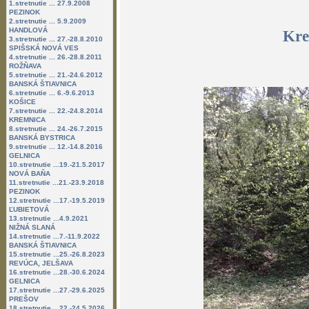
1.stretnutie ... 27.9.2008
PEZINOK
2.stretnutie ... 5.9.2009
HANDLOVÁ
Kre
3.stretnutie ... 27.-28.8.2010
SPIŠSKÁ NOVÁ VES
4.stretnutie ... 26.-28.8.2011
ROŽŇAVA
5.stretnutie ... 21.-24.6.2012
BANSKÁ ŠTIAVNICA
6.stretnutie ... 6.-9.6.2013
KOŠICE
7.stretnutie ... 22.-24.8.2014
KREMNICA
8.stretnutie ... 24.-26.7.2015
BANSKÁ BYSTRICA
9.stretnutie ... 12.-14.8.2016
GELNICA
10.stretnutie ...19.-21.5.2017
NOVÁ BAŇA
11.stretnutie ...21.-23.9.2018
PEZINOK
12.stretnutie ...17.-19.5.2019
ĽUBIETOVÁ
13.stretnutie ...4.9.2021
NIŽNÁ SLANÁ
14.stretnutie ...7.-11.9.2022
BANSKÁ ŠTIAVNICA
15.stretnutie ...25.-26.8.2023
REVÚCA, JELŠAVA
16.stretnutie ...28.-30.6.2024
GELNICA
17.stretnutie ...27.-29.6.2025
PREŠOV
18.stretnutie ...22.-24.5.2026