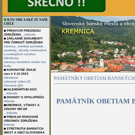
KTO SME A AKÉ SÚ NAŠE
CIELE
PRÍHOVOR PREDSEDU
ZDRUŽENIA
...kliknite
ZÁKLADNÉ DOKUMENTY
PRE ČINNOSŤ ZDRUŽENIA
,
,
stanovy
volebný poriadok
,
symboly
zásady vnútorných
a vonkajších vzťahov
Združenia,
stanovy čestného skoku cez
kožu.
KONTAKTNÉ ÚDAJE
stav k 5.10.2023
PAMÄTNÍKY OBETIAM BANSKÝCH 
Združenie
výkonný výbor (7)
členovia (42)
KALENDÁRTUM 2023
...kliknite
DOHODY O SPOLUPRÁCI
PAMÄTNÍK OBETIAM 
kliknite
SMERNICE, VÝNOSY A
ZÁKONY MH SR
...kliknite
PREHĽAD ROKOVANÍ
ORGÁNOV ZDRUŽENIA
kliknite
STRETNUTIA BANSKÝCH
MIEST A OBCÍ SLOVENSKA