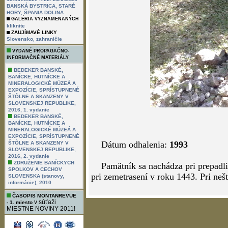
BANSKÁ BYSTRICA, STARÉ
HORY, ŠPANIA DOLINA
GALÉRIA VYZNAMENANÝCH
kliknite
ZAUJÍMAVÉ LINKY
,
Slovensko
zahraničie
VYDANÉ PROPAGAČNO-
INFORMAČNÉ MATERIÁLY
BEDEKER BANSKÉ,
BANÍCKE, HUTNÍCKE A
MINERALOGICKÉ MÚZEÁ A
EXPOZÍCIE, SPRÍSTUPNENÉ
ŠTÔLNE A SKANZENY V
SLOVENSKEJ REPUBLIKE,
2016, 1. vydanie
BEDEKER BANSKÉ,
BANÍCKE, HUTNÍCKE A
MINERALOGICKÉ MÚZEÁ A
EXPOZÍCIE, SPRÍSTUPNENÉ
Dátum odhalenia:
1993
ŠTÔLNE A SKANZENY V
SLOVENSKEJ REPUBLIKE,
2016, 2. vydanie
ZDRUŽENIE BANÍCKYCH
Pamätník sa nachádza pri prepadlis
SPOLKOV A CECHOV
pri zemetrasení v roku 1443. Pri neš
SLOVENSKA (stanovy,
informácie), 2010
ČASOPIS MONTANREVUE
v súťaži
- 1. miesto
MIESTNE NOVINY 2011!