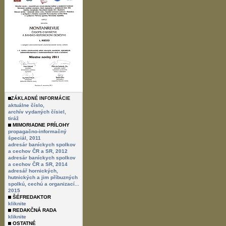
ZÁKLADNÉ INFORMÁCIE
aktuálne číslo,
archív vydaných čísiel,
tiráž
MIMORIADNE PRÍLOHY
propagačno-informačný
špeciál, 2011
adresár baníckych spolkov
a cechov ČR a SR, 2012
adresár baníckych spolkov
a cechov ČR a SR, 2014
adresář hornických,
hutnických a jim příbuzných
spolkú, cechú a organizací...
2015
ŠÉFREDAKTOR
kliknite
REDAKČNÁ RADA
kliknite
OSTATNÉ