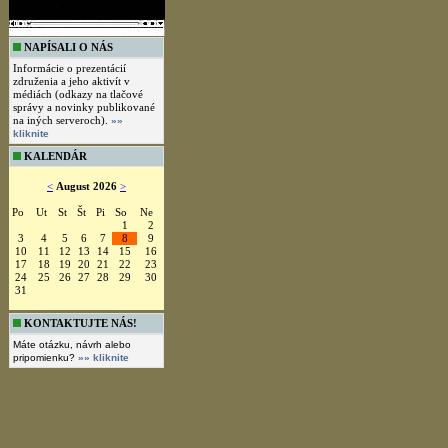
NAPÍSALI O NÁS
Informácie o prezentácií
združenia a jeho aktivít v
médiách (odkazy na tlačové
správy a novinky publikované
na iných serveroch).
»»
kliknite
KALENDÁR
<
August 2026
>
Po
Ut
St
Št
Pi
So
Ne
1
2
3
4
5
6
7
8
9
10
11
12
13
14
15
16
17
18
19
20
21
22
23
24
25
26
27
28
29
30
31
KONTAKTUJTE NÁS!
Máte otázku, návrh alebo
pripomienku?
»» kliknite