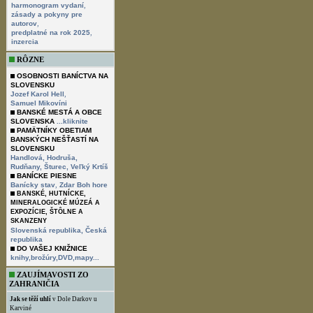
,
harmonogram vydaní
zásady a pokyny pre
,
autorov
,
predplatné na rok 2025
inzercia
RÔZNE
OSOBNOSTI BANÍCTVA NA
SLOVENSKU
,
Jozef Karol Hell
Samuel Mikovíni
BANSKÉ MESTÁ A OBCE
SLOVENSKA
...kliknite
PAMÄTNÍKY OBETIAM
BANSKÝCH NEŠŤASTÍ NA
SLOVENSKU
Handlová,
Hodruša,
Rudňany,
Šturec,
Veľký Krtíš
BANÍCKE PIESNE
,
Banícky stav
Zdar Boh hore
BANSKÉ, HUTNÍCKE,
MINERALOGICKÉ MÚZEÁ A
EXPOZÍCIE, ŠTÔLNE A
SKANZENY
Slovenská republika,
Česká
republika
DO VAŠEJ KNIŽNICE
knihy,brožúry,DVD,mapy...
ZAUJÍMAVOSTI ZO
ZAHRANIČIA
Jak se těží uhlí
v Dole Darkov u
Karviné