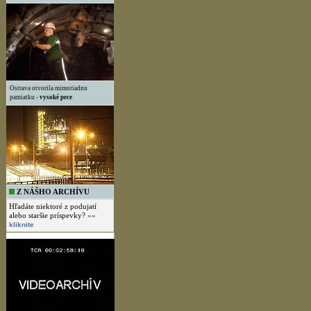
Ostrava otvorila mimoriadnu
pamiatku -
vysoké pece
Z NÁŠHO ARCHÍVU
Hľadáte niektoré z podujatí
alebo staršie príspevky?
»»
kliknite