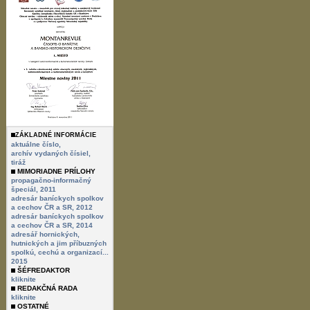
ZÁKLADNÉ INFORMÁCIE
Dátum odhalenia:
10.8.2010
aktuálne číslo,
archív vydaných čísiel,
tiráž
MIMORIADNE PRÍLOHY
propagačno-informačný
špeciál, 2011
adresár baníckych spolkov
a cechov ČR a SR, 2012
adresár baníckych spolkov
a cechov ČR a SR, 2014
adresář hornických,
hutnických a jim příbuzných
spolkú, cechú a organizací...
2015
ŠÉFREDAKTOR
kliknite
REDAKČNÁ RADA
kliknite
OSTATNÉ