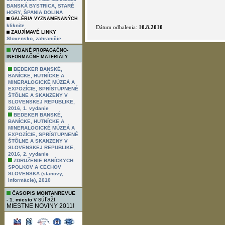
BANSKÁ BYSTRICA, STARÉ
HORY, ŠPANIA DOLINA
GALÉRIA VYZNAMENANÝCH
kliknite
ZAUJÍMAVÉ LINKY
,
Slovensko
zahraničie
VYDANÉ PROPAGAČNO-
INFORMAČNÉ MATERIÁLY
BEDEKER BANSKÉ,
BANÍCKE, HUTNÍCKE A
MINERALOGICKÉ MÚZEÁ A
EXPOZÍCIE, SPRÍSTUPNENÉ
ŠTÔLNE A SKANZENY V
SLOVENSKEJ REPUBLIKE,
2016, 1. vydanie
BEDEKER BANSKÉ,
BANÍCKE, HUTNÍCKE A
MINERALOGICKÉ MÚZEÁ A
EXPOZÍCIE, SPRÍSTUPNENÉ
ŠTÔLNE A SKANZENY V
SLOVENSKEJ REPUBLIKE,
2016, 2. vydanie
ZDRUŽENIE BANÍCKYCH
SPOLKOV A CECHOV
SLOVENSKA (stanovy,
informácie), 2010
ČASOPIS MONTANREVUE
v súťaži
- 1. miesto
MIESTNE NOVINY 2011!