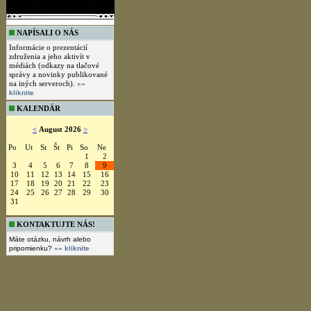
NAPÍSALI O NÁS
Informácie o prezentácií
združenia a jeho aktivít v
médiách (odkazy na tlačové
správy a novinky publikované
na iných serveroch).
»»
kliknite
KALENDÁR
<
August 2026
>
Po
Ut
St
Št
Pi
So
Ne
1
2
3
4
5
6
7
8
9
10
11
12
13
14
15
16
17
18
19
20
21
22
23
24
25
26
27
28
29
30
31
KONTAKTUJTE NÁS!
Máte otázku, návrh alebo
pripomienku?
»» kliknite