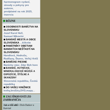
,
harmonogram vydaní
zásady a pokyny pre
,
autorov
,
predplatné na rok 2025
inzercia
RÔZNE
OSOBNOSTI BANÍCTVA NA
SLOVENSKU
,
Jozef Karol Hell
Samuel Mikovíni
BANSKÉ MESTÁ A OBCE
SLOVENSKA
...kliknite
PAMÄTNÍKY OBETIAM
BANSKÝCH NEŠŤASTÍ NA
SLOVENSKU
Handlová,
Hodruša,
Rudňany,
Šturec,
Veľký Krtíš
BANÍCKE PIESNE
,
Banícky stav
Zdar Boh hore
BANSKÉ, HUTNÍCKE,
MINERALOGICKÉ MÚZEÁ A
EXPOZÍCIE, ŠTÔLNE A
SKANZENY
Slovenská republika,
Česká
republika
DO VAŠEJ KNIŽNICE
knihy,brožúry,DVD,mapy...
ZAUJÍMAVOSTI ZO
ZAHRANIČIA
Jak se těží uhlí
v Dole Darkov u
Karviné