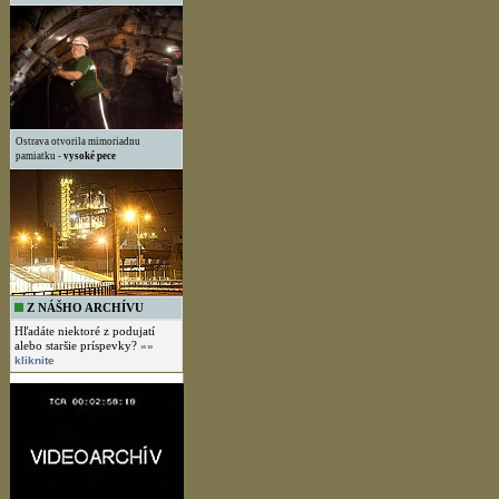
Ostrava otvorila mimoriadnu
pamiatku -
vysoké pece
Z NÁŠHO ARCHÍVU
Hľadáte niektoré z podujatí
alebo staršie príspevky?
»»
kliknite