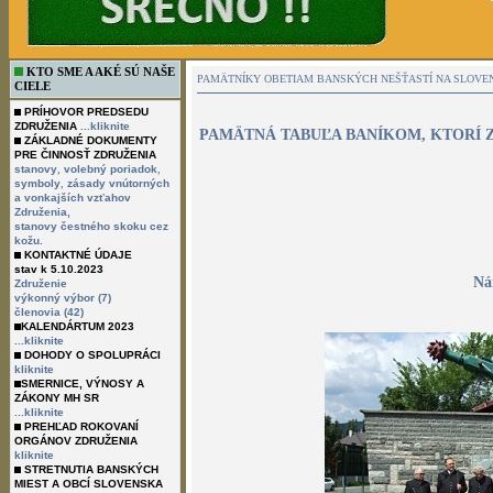
KTO SME A AKÉ SÚ NAŠE
PAMÄTNÍKY OBETIAM BANSKÝCH NEŠŤASTÍ NA SLOVE
CIELE
PRÍHOVOR PREDSEDU
ZDRUŽENIA
...kliknite
PAMÄTNÁ TABUĽA BANÍKOM, KTORÍ Z
ZÁKLADNÉ DOKUMENTY
PRE ČINNOSŤ ZDRUŽENIA
,
,
stanovy
volebný poriadok
,
symboly
zásady vnútorných
a vonkajších vzťahov
Združenia,
stanovy čestného skoku cez
kožu.
KONTAKTNÉ ÚDAJE
stav k 5.10.2023
Ná
Združenie
výkonný výbor (7)
členovia (42)
KALENDÁRTUM 2023
...kliknite
DOHODY O SPOLUPRÁCI
kliknite
SMERNICE, VÝNOSY A
ZÁKONY MH SR
...kliknite
PREHĽAD ROKOVANÍ
ORGÁNOV ZDRUŽENIA
kliknite
STRETNUTIA BANSKÝCH
MIEST A OBCÍ SLOVENSKA