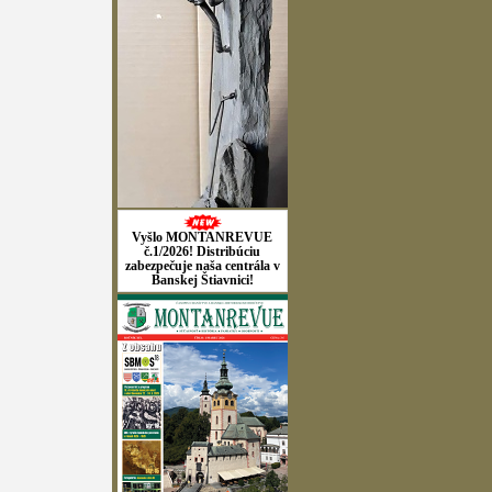
Vyšlo MONTANREVUE
č.1/2026! Distribúciu
zabezpečuje naša centrála v
Banskej Štiavnici!