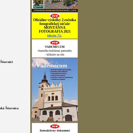
Oficiálne výsledky 2.ročníka
fotografickej súťaže
MONTÁNNA
FOTOGRAFIA 2021
kliknite TU.
VADEMECUM
vlastníka kultúrnej pamiatky
- kliknite na obr.
Štiavnici
ká Štiavnica
Interaktívny dokument