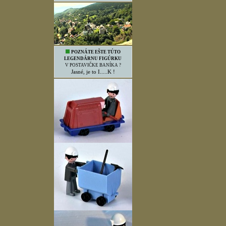
POZNÁTE EŠTE TÚTO
LEGENDÁRNU FIGÚRKU
V POSTAVIČKE BANÍKA ?
Jasné, je to I.....K !