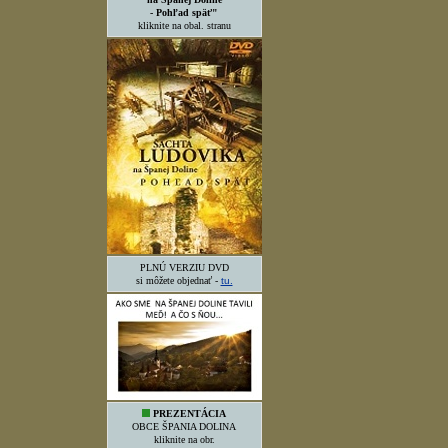
- Pohľad späť"
kliknite na obal. stranu
PLNÚ VERZIU DVD
si môžete objednať -
tu.
PREZENTÁCIA
OBCE ŠPANIA DOLINA
kliknite na obr.