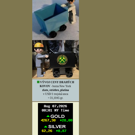
VÝVOJ CENY DRAHÝCH
KOVOV
- burza New York
zlato, striebro, platina
v USD/1 trojská unca
= 31,1045 gr.