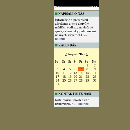
NAPÍSALI O NÁS
Informácie o prezentácií
združenia a jeho aktivít v
médiách (odkazy na tlačové
správy a novinky publikované
na iných serveroch).
»»
kliknite
KALENDÁR
<
August 2026
>
Po
Ut
St
Št
Pi
So
Ne
1
2
3
4
5
6
7
8
9
10
11
12
13
14
15
16
17
18
19
20
21
22
23
24
25
26
27
28
29
30
31
KONTAKTUJTE NÁS!
Máte otázku, návrh alebo
pripomienku?
»» kliknite