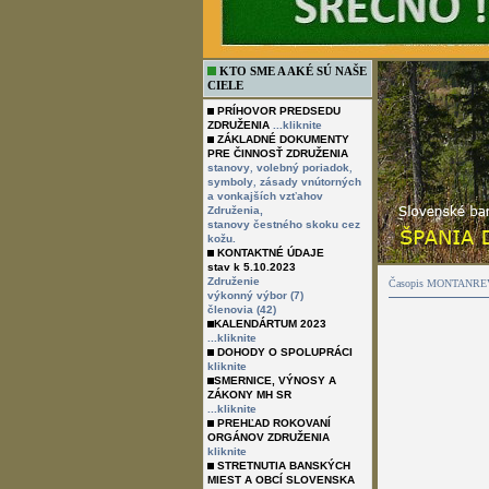
KTO SME A AKÉ SÚ NAŠE
CIELE
PRÍHOVOR PREDSEDU
ZDRUŽENIA
...kliknite
ZÁKLADNÉ DOKUMENTY
PRE ČINNOSŤ ZDRUŽENIA
,
,
stanovy
volebný poriadok
,
symboly
zásady vnútorných
a vonkajších vzťahov
Združenia,
stanovy čestného skoku cez
kožu.
KONTAKTNÉ ÚDAJE
stav k 5.10.2023
Združenie
Časopis MONTANREVUE
výkonný výbor (7)
členovia (42)
KALENDÁRTUM 2023
...kliknite
DOHODY O SPOLUPRÁCI
kliknite
SMERNICE, VÝNOSY A
ZÁKONY MH SR
...kliknite
PREHĽAD ROKOVANÍ
ORGÁNOV ZDRUŽENIA
kliknite
STRETNUTIA BANSKÝCH
MIEST A OBCÍ SLOVENSKA