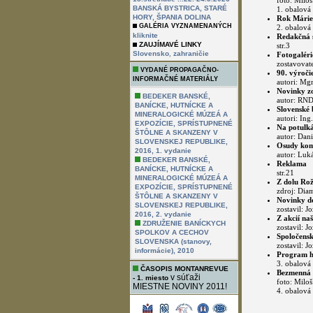
foto: Miloš
BANSKÁ BYSTRICA, STARÉ
1. obalová 
HORY, ŠPANIA DOLINA
Rok Márie
GALÉRIA VYZNAMENANÝCH
2. obalová 
kliknite
Redakčná s
ZAUJÍMAVÉ LINKY
str.3
,
Slovensko
zahraničie
Fotogaléri
zostavovate
VYDANÉ PROPAGAČNO-
90. výroči
INFORMAČNÉ MATERIÁLY
autori: Mgr
Novinky zo
BEDEKER BANSKÉ,
autor: RND
BANÍCKE, HUTNÍCKE A
Slovenské 
MINERALOGICKÉ MÚZEÁ A
autori: Ing
EXPOZÍCIE, SPRÍSTUPNENÉ
Na potulká
ŠTÔLNE A SKANZENY V
autor: Dani
SLOVENSKEJ REPUBLIKE,
Osudy komp
2016, 1. vydanie
autor: Luká
BEDEKER BANSKÉ,
Reklama
BANÍCKE, HUTNÍCKE A
str.21
MINERALOGICKÉ MÚZEÁ A
Z dolu Rož
EXPOZÍCIE, SPRÍSTUPNENÉ
zdroj: Diam
ŠTÔLNE A SKANZENY V
Novinky do
SLOVENSKEJ REPUBLIKE,
zostavil: J
2016, 2. vydanie
Z akcií na
ZDRUŽENIE BANÍCKYCH
zostavil: J
SPOLKOV A CECHOV
Spoločensk
SLOVENSKA (stanovy,
zostavil: J
informácie), 2010
Program h
3. obalová 
ČASOPIS MONTANREVUE
Bezmenná 
v súťaži
- 1. miesto
foto: Miloš
MIESTNE NOVINY 2011!
4. obalová 