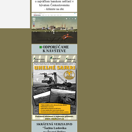
o najväčšom banskom nešťastí v
bývalom Československu
- kliknite na obr.
ODPORÚČAME
K NÁVŠTEVE
SKRÁTENÁ VERZIA DVD
"Šachta Ludovika
na Španej Doline