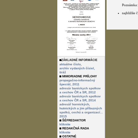
Poznámka:
najbližšie
ZÁKLADNÉ INFORMÁCIE
aktuálne číslo,
archív vydaných čísiel,
tiráž
MIMORIADNE PRÍLOHY
propagačno-informačný
špeciál, 2011
adresár baníckych spolkov
a cechov ČR a SR, 2012
adresár baníckych spolkov
a cechov ČR a SR, 2014
adresář hornických,
hutnických a jim příbuzných
spolkú, cechú a organizací...
2015
ŠÉFREDAKTOR
kliknite
REDAKČNÁ RADA
kliknite
OSTATNÉ