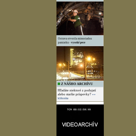
Ostrava otvorila mimoriadnu
pamiatku -
vysoké pece
Z NÁŠHO ARCHÍVU
Hľadáte niektoré z podujatí
alebo staršie príspevky?
»»
kliknite