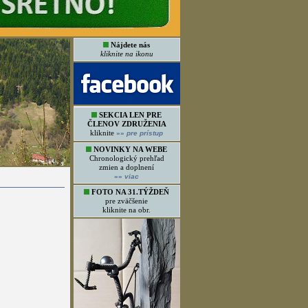
Nájdete nás
kliknite na ikonu
SEKCIA LEN PRE
ČLENOV ZDRUŽENIA
kliknite
»»
pre prístup
NOVINKY NA WEBE
Chronologický prehľad
zmien a doplnení
»»
viac
FOTO NA 31.TÝŽDEŇ
pre zväčšenie
kliknite na obr.