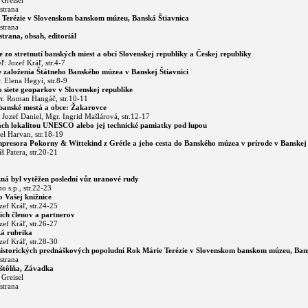
 Greisel
strana
 Terézie v Slovenskom banskom múzeu, Banská Štiavnica
strana
trana, obsah, editoriál
e zo stretnutí banských miest a obcí Slovenskej republiky a Českej republiky
ľ: Jozef Kráľ, str.4-7
e založenia Štátneho Banského múzea v Banskej Štiavnici
. Elena Hegyi, str.8-9
 siete geoparkov v Slovenskej republike
r. Roman Hangáč, str.10-11
banské mestá a obce: Žakarovce
. Jozef Daniel, Mgr. Ingrid Mašlárová, str.12-17
ch lokalitou UNESCO alebo jej technické pamiatky pod lupou
el Harvan, str.18-19
resora Pokorny & Wittekind z Grétle a jeho cesta do Banského múzea v prírode v Banskej 
š Patera, str.20-21
ná byl vytěžen poslední vůz uranové rudy
o s.p., str.22-23
 Vašej knižnice
ozef Kráľ, str.24-25
šich členov a partnerov
ozef Kráľ, str.26-27
á rubrika
ozef Kráľ, str.28-30
istorických prednáškových popoludní Rok Márie Terézie v Slovenskom banskom múzeu, Bans
strana
štôlňa, Závadka
 Greisel
strana