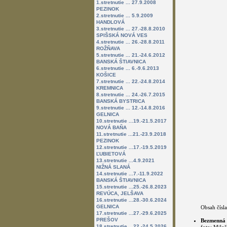
1.stretnutie ... 27.9.2008
PEZINOK
2.stretnutie ... 5.9.2009
HANDLOVÁ
3.stretnutie ... 27.-28.8.2010
SPIŠSKÁ NOVÁ VES
4.stretnutie ... 26.-28.8.2011
ROŽŇAVA
5.stretnutie ... 21.-24.6.2012
BANSKÁ ŠTIAVNICA
6.stretnutie ... 6.-9.6.2013
KOŠICE
7.stretnutie ... 22.-24.8.2014
KREMNICA
8.stretnutie ... 24.-26.7.2015
BANSKÁ BYSTRICA
9.stretnutie ... 12.-14.8.2016
GELNICA
10.stretnutie ...19.-21.5.2017
NOVÁ BAŇA
11.stretnutie ...21.-23.9.2018
PEZINOK
12.stretnutie ...17.-19.5.2019
ĽUBIETOVÁ
13.stretnutie ...4.9.2021
NIŽNÁ SLANÁ
14.stretnutie ...7.-11.9.2022
BANSKÁ ŠTIAVNICA
15.stretnutie ...25.-26.8.2023
REVÚCA, JELŠAVA
16.stretnutie ...28.-30.6.2024
GELNICA
Obsah čísla
17.stretnutie ...27.-29.6.2025
PREŠOV
Bezmenná 
18.stretnutie ...22.-24.5.2026