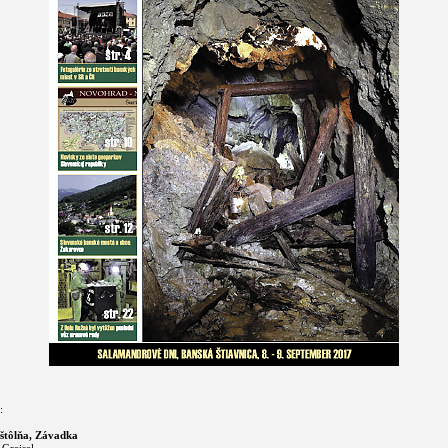
:
štôlňa, Závadka