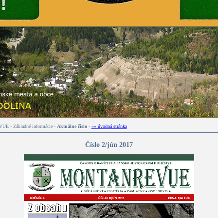
 - Základné informácie -
Aktuálne číslo
-
»» úvodná stránka
Číslo 2/jún 2017