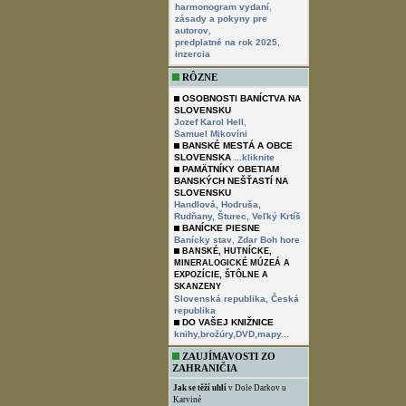
,
harmonogram vydaní
zásady a pokyny pre
,
autorov
,
predplatné na rok 2025
inzercia
RÔZNE
OSOBNOSTI BANÍCTVA NA
SLOVENSKU
,
Jozef Karol Hell
Samuel Mikovíni
BANSKÉ MESTÁ A OBCE
SLOVENSKA
...kliknite
PAMÄTNÍKY OBETIAM
BANSKÝCH NEŠŤASTÍ NA
SLOVENSKU
Handlová,
Hodruša,
Rudňany,
Šturec,
Veľký Krtíš
BANÍCKE PIESNE
,
Banícky stav
Zdar Boh hore
BANSKÉ, HUTNÍCKE,
MINERALOGICKÉ MÚZEÁ A
EXPOZÍCIE, ŠTÔLNE A
SKANZENY
Slovenská republika,
Česká
republika
DO VAŠEJ KNIŽNICE
knihy,brožúry,DVD,mapy...
ZAUJÍMAVOSTI ZO
ZAHRANIČIA
Jak se těží uhlí
v Dole Darkov u
Karviné