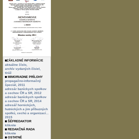
ZÁKLADNÉ INFORMÁCIE
aktuálne číslo,
archív vydaných čísiel,
tiráž
MIMORIADNE PRÍLOHY
propagačno-informačný
špeciál, 2011
adresár baníckych spolkov
a cechov ČR a SR, 2012
adresár baníckych spolkov
a cechov ČR a SR, 2014
adresář hornických,
hutnických a jim příbuzných
spolkú, cechú a organizací...
2015
ŠÉFREDAKTOR
kliknite
REDAKČNÁ RADA
kliknite
OSTATNÉ