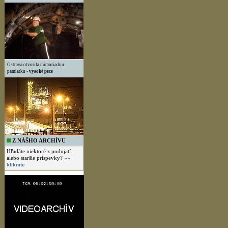
Ostrava otvorila mimoriadnu
pamiatku -
vysoké pece
Z NÁŠHO ARCHÍVU
Hľadáte niektoré z podujatí
alebo staršie príspevky?
»»
kliknite