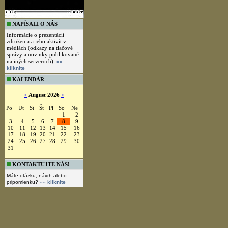
NAPÍSALI O NÁS
Informácie o prezentácií
združenia a jeho aktivít v
médiách (odkazy na tlačové
správy a novinky publikované
na iných serveroch).
»»
kliknite
KALENDÁR
<
August 2026
>
Po
Ut
St
Št
Pi
So
Ne
1
2
3
4
5
6
7
8
9
10
11
12
13
14
15
16
17
18
19
20
21
22
23
24
25
26
27
28
29
30
31
KONTAKTUJTE NÁS!
Máte otázku, návrh alebo
pripomienku?
»» kliknite