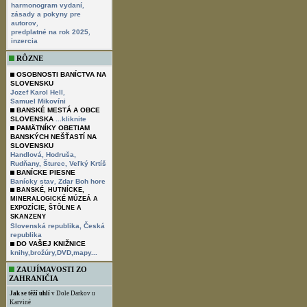
,
harmonogram vydaní
zásady a pokyny pre
,
autorov
,
predplatné na rok 2025
inzercia
RÔZNE
OSOBNOSTI BANÍCTVA NA
SLOVENSKU
,
Jozef Karol Hell
Samuel Mikovíni
BANSKÉ MESTÁ A OBCE
SLOVENSKA
...kliknite
PAMÄTNÍKY OBETIAM
BANSKÝCH NEŠŤASTÍ NA
SLOVENSKU
Handlová,
Hodruša,
Rudňany,
Šturec,
Veľký Krtíš
BANÍCKE PIESNE
,
Banícky stav
Zdar Boh hore
BANSKÉ, HUTNÍCKE,
MINERALOGICKÉ MÚZEÁ A
EXPOZÍCIE, ŠTÔLNE A
SKANZENY
Slovenská republika,
Česká
republika
DO VAŠEJ KNIŽNICE
knihy,brožúry,DVD,mapy...
ZAUJÍMAVOSTI ZO
ZAHRANIČIA
Jak se těží uhlí
v Dole Darkov u
Karviné