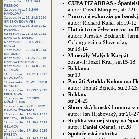
1.stretnutie ... 27.9.2008
CUPA PIZARRAS - Španielsko -
PEZINOK
autor: David Marquez, str.7-9
2.stretnutie ... 5.9.2009
HANDLOVÁ
Pracovná exkurzia po banský
3.stretnutie ... 27.-28.8.2010
autor: Richard Kaňa, str.10-12
SPIŠSKÁ NOVÁ VES
4.stretnutie ... 26.-28.8.2011
Hutníctvo a železiarstvo na H
ROŽŇAVA
5.stretnutie ... 21.-24.6.2012
autori: Jaroslav Bednárik, Ja
BANSKÁ ŠTIAVNICA
Coburgovci na Slovensku,
6.stretnutie ... 6.-9.6.2013
KOŠICE
str.13-14
7.stretnutie ... 22.-24.8.2014
KREMNICA
Minerály Malých Karpát
8.stretnutie ... 24.-26.7.2015
zostavil: Jozef Kráľ, str.15-18
BANSKÁ BYSTRICA
9.stretnutie ... 12.-14.8.2016
Reklama
GELNICA
str.19
10.stretnutie ...19.-21.5.2017
NOVÁ BAŇA
Pamäti Artolda Kolomana Hor
11.stretnutie ...21.-23.9.2018
PEZINOK
autor: Tomáš Bencík, str.20-23
12.stretnutie ...17.-19.5.2019
Reklana
ĽUBIETOVÁ
13.stretnutie ...4.9.2021
str.24-25
NIŽNÁ SLANÁ
Slovenská banský komora v 
14.stretnutie ...7.-11.9.2022
BANSKÁ ŠTIAVNICA
autor: Ján Hrabovský, str.26-27
15.stretnutie ...25.-26.8.2023
REVÚCA, JELŠAVA
Replika vodnej stupy na Špan
16.stretnutie ...28.-30.6.2024
autor: Daniel Očenáš, str.28
GELNICA
17.stretnutie ...27.-29.6.2025
Spoločenská rubrika
PREŠOV
18.stretnutie ...22.-24.5.2026