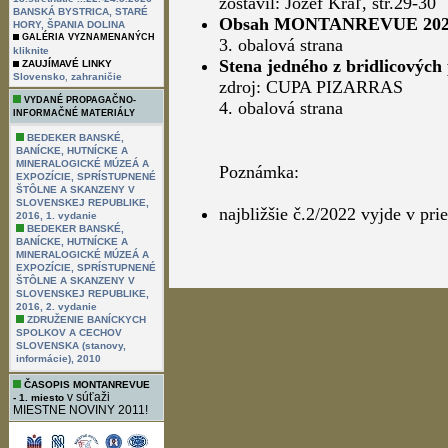
zostavil: Jozef Kráľ, str.29-30
BANSKÁ BYSTRICA, STARÉ
Obsah MONTANREVUE 2021,
HORY, ŠPANIA DOLINA
GALÉRIA VYZNAMENANÝCH
3. obalová strana
kliknite
Stena jedného z bridlicových
ZAUJÍMAVÉ LINKY
,
Slovensko
zahraničie
zdroj: CUPA PIZARRAS
VYDANÉ PROPAGAČNO-
4. obalová strana
INFORMAČNÉ MATERIÁLY
BEDEKER BANSKÉ,
BANÍCKE, HUTNÍCKE A
MINERALOGICKÉ MÚZEÁ A
Poznámka:
EXPOZÍCIE, SPRÍSTUPNENÉ
ŠTÔLNE A SKANZENY V
SLOVENSKEJ REPUBLIKE,
najbližšie č.2/2022 vyjde v pr
2016, 1. vydanie
BEDEKER BANSKÉ,
BANÍCKE, HUTNÍCKE A
MINERALOGICKÉ MÚZEÁ A
EXPOZÍCIE, SPRÍSTUPNENÉ
ŠTÔLNE A SKANZENY V
SLOVENSKEJ REPUBLIKE,
2016, 2. vydanie
ZDRUŽENIE BANÍCKYCH
SPOLKOV A CECHOV
SLOVENSKA (stanovy,
informácie), 2010
ČASOPIS MONTANREVUE
v súťaži
- 1. miesto
MIESTNE NOVINY 2011!