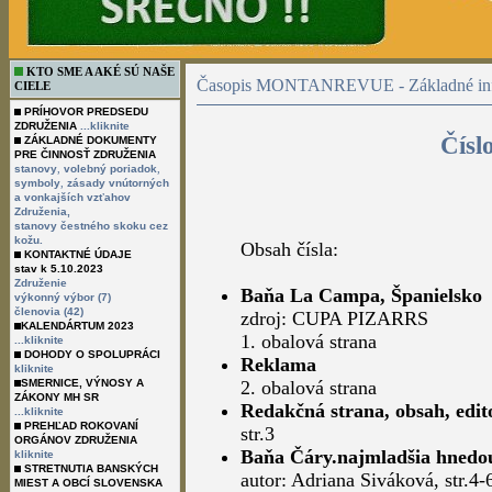
KTO SME A AKÉ SÚ NAŠE
Časopis MONTANREVUE - Základné inf
CIELE
PRÍHOVOR PREDSEDU
ZDRUŽENIA
...kliknite
Čísl
ZÁKLADNÉ DOKUMENTY
PRE ČINNOSŤ ZDRUŽENIA
,
,
stanovy
volebný poriadok
,
symboly
zásady vnútorných
a vonkajších vzťahov
Združenia,
stanovy čestného skoku cez
kožu.
Obsah čísla:
KONTAKTNÉ ÚDAJE
stav k 5.10.2023
Združenie
Baňa La Campa, Španielsko
výkonný výbor (7)
členovia (42)
zdroj: CUPA PIZARRS
KALENDÁRTUM 2023
1. obalová strana
...kliknite
DOHODY O SPOLUPRÁCI
Reklama
kliknite
SMERNICE, VÝNOSY A
2. obalová strana
ZÁKONY MH SR
Redakčná strana, obsah, edit
...kliknite
PREHĽAD ROKOVANÍ
str.3
ORGÁNOV ZDRUŽENIA
Baňa Čáry.najmladšia hnedo
kliknite
STRETNUTIA BANSKÝCH
autor: Adriana Siváková, str.4-
MIEST A OBCÍ SLOVENSKA