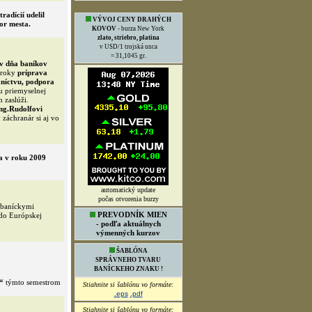
adícií udelil
VÝVOJ CENY DRAHÝCH
or mesta.
KOVOV
- burza New York
zlato, striebro, platina
v USD/1 trojská unca
= 31,1045 gr.
áv dňa baníkov
 roky
príprava
níctvu, podpora
u priemyselnej
 zaslúži.
ng.Rudolfovi
záchranár si aj vo
a v roku 2009
automatický update
počas otvorenia burzy
 baníckymi
PREVODNÍK MIEN
 do Európskej
- podľa aktuálnych
výmenných kurzov
ŠABLÓNA
SPRÁVNEHO TVARU
BANÍCKEHO ZNAKU !
“
týmto semestrom
Stiahnite si šablónu vo formáte:
.eps
.pdf
Stiahnite si šablónu vo formáte: