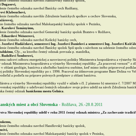
enie čestného odznaku navrhol Handlovský banícky spolok,
i Dugasovi,
enie čestného odznaku navrhol Banícky cech Rudňany,
vovi Klabouchovi,
enie čestného odznaku navrhlo Združenie baníckych spolkov a cechov Slovenska,
ažárovej,
ie čestného odznaku navrhol Malokarpatský banícky spolok v Pezinku,
g. Karolovi Tományimu,
enie čestného odznaku navrhol Gemerský banícky spolok Bratstvo v Rožňave,
. Eduardovi Weiszerovi,
enie čestného odznaku navrhol Košický banícky cech,
. Jozefovi Hudáčekovi, semestrovi Ing. Jozefovi Danielovi a semestrovi Ing. Jozefovi Košťálo
enie čestného odznaku navrhol Banícky spolok Spiš spolu s návrhom na udelenie čestného od
rtalskému
, CSc., za ktorého čestný odznak prevzala p. manželka,
. Rudolfovi Šemberovi,
mu radcovi odboru energetickej a surovinovej politiky Ministerstva hospodárstva a výstavby Sl
ný odznak Ministerstva hospodárstva a výstavby Slovenskej republiky „Za pracovnú vernosť“ z d
e v oblasti geológie, baníctva a uhoľného baníctva osobitne, keď mimo iného pripravoval podkl
ej politiky Slovenskej republiky po r. 1996. Pracoval na útlmovom programe Bane Dolina vo Ve
podieľal a podieľa na príprave právnych predpisov z oblasti baníctva.
rstva a výstavby Slovenskej republiky využil v súlade s čl. 2 písmeno b) smernice č. 7/2007 Mi
ovenskej republiky o udeľovaní čestných odznakov svoje právo udelil na návrh Združenia baníc
ska čestný odznak
baníckemu mestu Gelnica
.
 banských miest a obcí Slovenska
- Rožňava, 26.-28.8.2011
stva Slovenskej republiky udelil v roku 2011 čestný odznak ministra „Za zachovanie tradícií
anskemu,
enie čestného odznaku navrhol Handlovský banícky spolok,
civi,
enie čestného odznaku navrhol Malokarpatský banícky spolok v Pezinku,