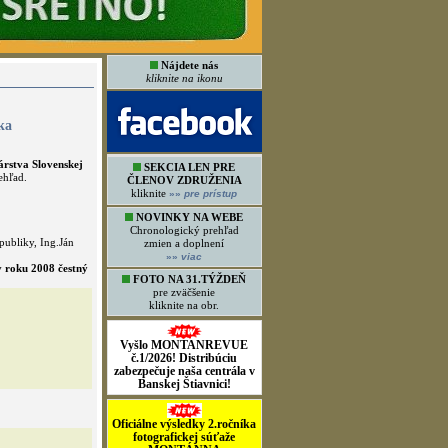
Nájdete nás
kliknite na ikonu
ka
árstva Slovenskej
SEKCIA LEN PRE
ehľad.
ČLENOV ZDRUŽENIA
kliknite
»»
pre prístup
NOVINKY NA WEBE
Chronologický prehľad
ubliky, Ing.Ján
zmien a doplnení
»»
viac
v roku 2008 čestný
FOTO NA 31.TÝŽDEŇ
pre zväčšenie
kliknite na obr.
Vyšlo MONTANREVUE
č.1/2026! Distribúciu
zabezpečuje naša centrála v
Banskej Štiavnici!
Oficiálne výsledky 2.ročníka
fotografickej súťaže