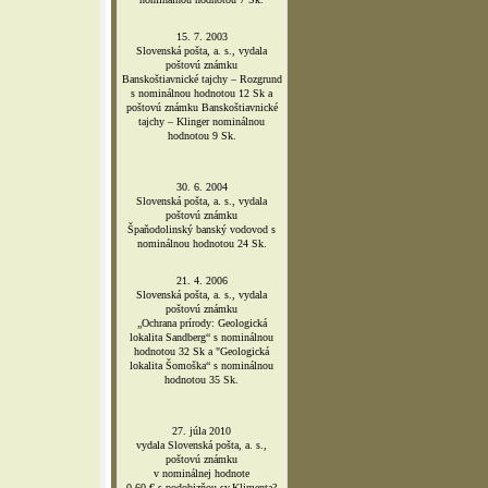
15. 7. 2003
Slovenská pošta, a. s., vydala
poštovú známku
Banskoštiavnické tajchy – Rozgrund
s nominálnou hodnotou 12 Sk a
poštovú známku Banskoštiavnické
tajchy – Klinger nominálnou
hodnotou 9 Sk.
30. 6. 2004
Slovenská pošta, a. s., vydala
poštovú známku
Špaňodolinský banský vodovod s
nominálnou hodnotou 24 Sk.
21. 4. 2006
Slovenská pošta, a. s., vydala
poštovú známku
„Ochrana prírody: Geologická
lokalita Sandberg“ s nominálnou
hodnotou 32 Sk a "Geologická
lokalita Šomoška“ s nominálnou
hodnotou 35 Sk.
27. júla 2010
vydala Slovenská pošta, a. s.,
poštovú známku
v nominálnej hodnote
0,60 € s podobizňou sv.Klimenta?