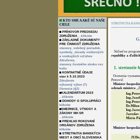
KTO SME A AKÉ SÚ NAŠE
STRETNUTIA BANS
CIELE
PRÍHOVOR PREDSEDU
ZDRUŽENIA
...kliknite
G
ZÁKLADNÉ DOKUMENTY
PRE ČINNOSŤ ZDRUŽENIA
,
,
stanovy
volebný poriadok
Súčasťou programu 
,
symboly
zásady vnútorných
republiky a ďalšíc
a vonkajších vzťahov
Združenia,
stanovy čestného skoku cez
1. stretnutie
kožu.
KONTAKTNÉ ÚDAJE
Ocenenia vyznamena
stav k 5.10.2023
Petrovič.
Združenie
Minister hospodár
výkonný výbor (7)
odznak ministra
„Za
členovia (42)
KALENDÁRTUM 2023
Ing.Pete
...kliknite
Ing.Jozef
DOHODY O SPOLUPRÁCI
Ing.Pete
kliknite
Dr.Milan 
SMERNICE, VÝNOSY A
Ing.Jaro
ZÁKONY MH SR
Jaroslav
...kliknite
Mária Pá
PREHĽAD ROKOVANÍ
ORGÁNOV ZDRUŽENIA
Minister hospodár
kliknite
STRETNUTIA BANSKÝCH
JUDr.
MIEST A OBCÍ SLOVENSKA