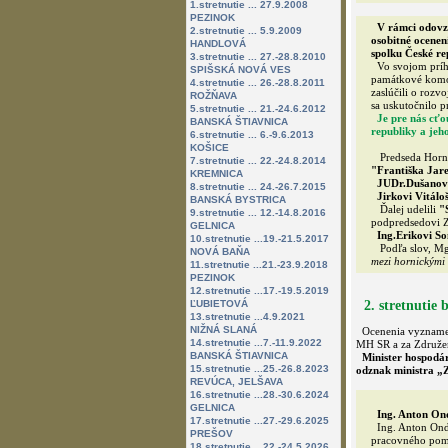
1.stretnutie ... 27.9.2008
PEZINOK
V rámci odovz
2.stretnutie ... 5.9.2009
osobitné ocenen
HANDLOVÁ
spolku České re
3.stretnutie ... 27.-28.8.2010
Vo svojom prího
SPIŠSKÁ NOVÁ VES
památkové komory
4.stretnutie ... 26.-28.8.2011
zaslúčili o rozv
ROŽŇAVA
sa uskutočnilo pr
5.stretnutie ... 21.-24.6.2012
Je pre nás cť
BANSKÁ ŠTIAVNICA
republiky a jeh
6.stretnutie ... 6.-9.6.2013
KOŠICE
Predseda Hornic
7.stretnutie ... 22.-24.8.2014
"Františka Jare
KREMNICA
JUDr.Dušanovi
8.stretnutie ... 24.-26.7.2015
Jirkovi Vitáloš
BANSKÁ BYSTRICA
Ďalej udelili
"S
9.stretnutie ... 12.-14.8.2016
podpredsedovi Z
GELNICA
Ing.Erikovi S
10.stretnutie ...19.-21.5.2017
Podľa slov, Mgr
NOVÁ BAŇA
mezi hornickými 
11.stretnutie ...21.-23.9.2018
PEZINOK
12.stretnutie ...17.-19.5.2019
ĽUBIETOVÁ
2. stretnutie
13.stretnutie ...4.9.2021
NIŽNÁ SLANÁ
Ocenenia vyznamena
14.stretnutie ...7.-11.9.2022
MH SR a za Združen
BANSKÁ ŠTIAVNICA
Minister hospodár
15.stretnutie ...25.-26.8.2023
odznak ministra „Z
REVÚCA, JELŠAVA
16.stretnutie ...28.-30.6.2024
GELNICA
Ing. Anton On
17.stretnutie ...27.-29.6.2025
Ing. Anton Ondre
PREŠOV
pracovného pome
18.stretnutie ...22.-24.5.2026