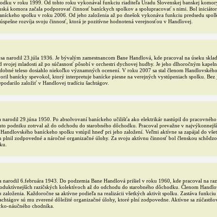
odku v roku 1999. Od tohto roku vykonával funkciu riaditeľa Úradu Slovenskej banskej komory. 
nská komora začala podporovať činnosť baníckych spolkov a spolupracovať s nimi. Bol iniciáto
níckeho spolku v roku 2006. Od jeho založenia až po dnešok vykonáva funkciu predsedu spolk
spešne rozvíja svoju činnosť, ktorá je pozitívne hodnotená verejnosťou v Handlovej.
a narodil 23.júla 1936. Je bývalým zamestnancom Bane Handlová, kde pracoval na úseku skla
d svojej mladosti až po súčasnosť pôsobí v orchestri dychovej hudby. Je jeho dlhoročným kapel
dobné teleso dosiahlo niekoľko významných ocenení. V roku 2007 sa stal členom Handlovskéh
oril banícky spevokol, ktorý interpretuje banícke piesne na verejných vystúpeniach spolku. Bez
epodarilo založiť v Handlovej tradíciu šachtágov.
narodil 29.júna 1950. Po absolvovaní baníckeho učilišťa ako elektrikár nastúpil do pracovnéh
to podniku zotrval až do odchodu do starobného dôchodku. Pracoval prevažne v najvýkonnejší
Handlovského baníckeho spolku vstúpil hneď pri jeho založení. Veľmi aktívne sa zapájal do vš
ch plnil zodpovedné a náročné organizačné úlohy. Za svoju aktívnu činnosť bol členskou schôdz
ku.
 narodil 6.februára 1943. Do podzemia Bane Handlová prišiel v roku 1960, kde pracoval na raz
roduktívnejších razičských kolektívoch až do odchodu do starobného dôchodku. Členom Handl
o založenia. Každoročne sa aktívne podieľa na realizácii všetkých aktivít spolku. Zastáva funkciu 
achtágov sú mu zverené dôležité organizačné úlohy, ktoré plní zodpovedne. Aktívne sa zúčastňo
icko-náučného chodníka.