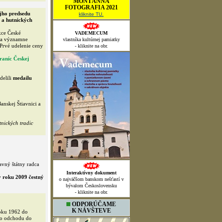
MONTÁNNA
FOTOGRAFIA 2021
jho predsedu
kliknite TU.
 a hutnických
kce České
VADEMECUM
 sa významne
vlastníka kultúrnej pamiatky
 Prvé udelenie ceny
- kliknite na obr.
aníc Českej
delili
medailu
nskej Štiavnici a
nických tradic
vný štátny radca
Interaktívny dokument
v roku 2009 čestný
o najväčšom banskom nešťastí v
bývalom Československu
- kliknite na obr.
ODPORÚČAME
K NÁVŠTEVE
roku 1962 do
do odchodu do