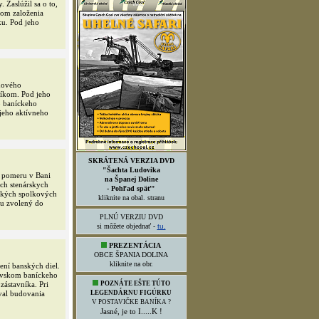
Zaslúžil sa o to,
rom založenia
u. Pod jeho
dového
níkom. Pod jeho
o baníckeho
 jeho aktívneho
SKRÁTENÁ VERZIA DVD
"Šachta Ludovika
o pomeru v Bani
na Španej Doline
ch stenárskych
- Pohľad späť"
etkých spolkových
kliknite na obal. stranu
ou zvolený do
PLNÚ VERZIU DVD
si môžete objednať -
tu.
PREZENTÁCIA
OBCE ŠPANIA DOLINA
kliknite na obr.
ení banských diel.
ovskom baníckeho
zástavníka. Pri
POZNÁTE EŠTE TÚTO
val budovania
LEGENDÁRNU FIGÚRKU
V POSTAVIČKE BANÍKA ?
Jasné, je to I.....K !