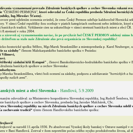
dávania vyznamenaní prevzalo Združenie baníckych spolkov a cechov Slovenska rukami svo
ie
"ČESKÉHO PERMONA",
ktoré odovzdal za Českú republiku predseda Sdružení hornických
pubiky, Ing.Miroslav Šťastný.
vore pred udelením ocenenia uviedol, že cenu Český Permon udeľuje každoročně Hornická se
. V rámci České republiky ňou oceňuje v piatich kategóriach osobnosti nebo inštitúcie, ktoré
oj baníckych tradícii. Vyhlásenie cien sa uskutočňuje v rámci stretnutí baníckych miest a obcí ČR.
i 8.stretnutí v roku 2004.
ou a zároveň aj vyznamenaním naviac, že po prvýkrát bol ČESKÝ PERMON udelený mimo hr
o držiteľom sa stalo naše Združenie ako prvá organizácia zo Slovenskej republiky!
ko-hostorické spolku Stříbro, Mgr.Marek Strankműller a miestopredseda p. Karel Neuberger, u
še za zásluhy"
členom Malokarpatského baníckeho spolku v Pezinku:
 Vilimovi,
ovi.
tříbrský záslužní kříž II.stupně"
, členovi Banskoštiavnicko-hodrušského baníckeho spolku v Ba
druženia baníckych spolkov a cechov Slovenska:
ombathymu.
.Mareka Strankműllera, všetci boli ocenení za zásluhy, podporu a udržiavanie
"hornických a hut
spolky našich zemí"
.
 banských miest a obcí Slovenska
- Handlová, 5.9.2009
ným odovzdával: za Ministerstvo hospodárstva Slovenskej republiky, Ing.Rudolf Šembera, hla
ie baníckych spolkov a cechov Slovenska, predseda Ing.Jaroslav Malchárek, CSc.
stva Slovenskej republiky na návrh Združenia baníckych spolkov a cechov Slovenska udelil 
a zachovanie tradícií“
týmto členom Handlovského baníckeho spolku:
drejkovič
jkovič sa narodil 11.apríla 1936. Po absolvovaní Vysokej školy banskej v Ostrave nastúpil v 
ru v Bani Handlová. Zotrval v ňom nepretržite počas celého svojho produktívneho života, až 