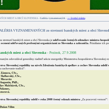
KÝCH MIEST A OBCÍ SLOVENSKA -
Galéria vyznamenaných
-
»» úvodná stránka
ALÉRIA VYZNAMENANÝCH zo stretnutí banských miest a obcí Slovens
stretnutí banských miest a obcí Slovenska je
udeľovaníe čestných odznakov ministra hospod
h ocenení udeľovaných profesnými organizáciami zo Slovenska a zahraničia.
Prinášame ich pr
 banských miest a obcí Slovenska
- Pezinok, 27.9.2008
ným odovzdával generálny riaditeľ sekcie energetiky Ministerstva hospodárstva Slovenskej rep
stva Slovenskej republiky na návrh Združenia baníckych spolkov a cechov Slovenska udelil 
 zachovanie tradícií“:
r Zámora, CSc.,
 Slafkovský, CSc.,
r Moravitz
Augustín, PhD.,
slav Malchárek, CSc.,
 Adamec,
storová.
stva Slovenskej republiky udelil v roku 2008 čestný odznak ministra
„Za pracovnú vernosť“:
Dušan Vilim