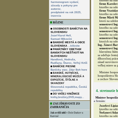
ktorého na udel
,
harmonogram vydaní
firme Karolov
zásady a pokyny pre
ktorého na udel
,
autorov
firme Vratisla
,
predplatné na rok 2025
ktorého na udel
inzercia
firme Márii M
ktorú na udelen
RÔZNE
semestrovi In
ktorého na udel
OSOBNOSTI BANÍCTVA NA
semestrovi Ing
SLOVENSKU
ktorého na udel
,
Jozef Karol Hell
semestrovi Ing
Samuel Mikovíni
ktorých na udel
BANSKÉ MESTÁ A OBCE
Ing. Jánovi Ba
SLOVENSKA
...kliknite
semestrovi Ing
PAMÄTNÍKY OBETIAM
hlavnému štátne
BANSKÝCH NEŠŤASTÍ NA
sa udeľuje čest
SLOVENSKU
dlhoročnej prác
Handlová,
Hodruša,
zásad surovinov
Rudňany,
Šturec,
Veľký Krtíš
veľkej miere sa 
BANÍCKE PIESNE
,
Banícky stav
Zdar Boh hore
Minister hospodá
BANSKÉ, HUTNÍCKE,
hospodárstva Sl
MINERALOGICKÉ MÚZEÁ A
a cechov Sloven
EXPOZÍCIE, ŠTÔLNE A
SKANZENY
Slovenská republika,
Česká
republika
4. stretnutie
DO VAŠEJ KNIŽNICE
knihy,brožúry,DVD,mapy...
Minister hospodár
a firmám:
ZAUJÍMAVOSTI ZO
Jozefovi Lipi
ZAHRANIČIA
ktorého na udel
Štefanovi Adam
Jak se těží uhlí
v Dole Darkov u
ktorého na udel
Karviné