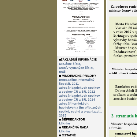
Za podporu region
minister čestný od
Mesto Handlo
Viac ako 50 ro
v roku 2007
v s
šachtágu
v spol
výstavby banské
ťažby uhlia, kto
Minister hospo
Podobovi
nosiť 
funkcii primátor
ZÁKLADNÉ INFORMÁCIE
aktuálne číslo,
archív vydaných čísiel,
Minister hospodá
tiráž
udelil odznak mini
MIMORIADNE PRÍLOHY
propagačno-informačný
špeciál, 2011
Banskému radco
adresár baníckych spolkov
Doktor Adolf Sa
a cechov ČR a SR, 2012
spolkami a cech
adresár baníckych spolkov
asociácie baníck
a cechov ČR a SR, 2014
adresář hornických,
hutnických a jim příbuzných
spolkú, cechú a organizací...
2015
3. stretnutie
ŠÉFREDAKTOR
kliknite
Minister hospodár
REDAKČNÁ RADA
a firmám:
kliknite
semestrovi Ing
OSTATNÉ