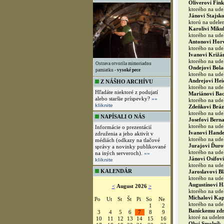
Oliverovi Fink
ktorého na udel
Jánovi Stajsko
ktorú na udelen
Karolivi Mikul
ktorého na udel
Antonovi Horv
ktorého na udel
Ivanovi Križá
ktorého na udel
Ostrava otvorila mimoriadnu
Ondejovi Bola
pamiatku -
vysoké pece
ktorého na udel
Andrejovi Hei
Z NÁŠHO ARCHÍVU
ktorého na udel
Hľadáte niektoré z podujatí
Mariánovi Bac
alebo staršie príspevky?
»»
ktorého na udel
kliknite
Zdeňkovi Bráz
ktorého na udel
NAPÍSALI O NÁS
Josefovi Berna
ktorého na udel
Informácie o prezentácií
Ivanovi Hande
združenia a jeho aktivít v
ktorého na udel
médiách (odkazy na tlačové
Jurajovi Ďuro
správy a novinky publikované
ktorého na udel
na iných serveroch).
»»
Jánovi Osifovi
kliknite
ktorého na udel
KALENDÁR
Jaroslavovi Bl
ktorého na udel
Augustínovi Há
<
August 2026
>
ktorého na udel
Michalovi Kap
Po
Ut
St
Št
Pi
So
Ne
ktorého na udel
1
2
Baníckemu zdr
3
4
5
6
7
8
9
ktoré na udelen
10
11
12
13
14
15
16
Obci Smolník,