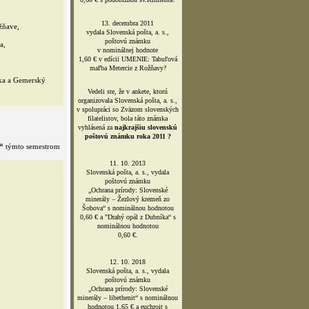
13. decembra 2011
žňave,
vydala Slovenská pošta, a. s.,
poštovú známku
a,
v nominálnej hodnote
1,60 € v edícii UMENIE: Tabuľová
maľba Metercie z Rožňavy?
ka a Gemerský
Vedeli ste, že v ankete, ktorú
organizovala Slovenská pošta, a. s.,
v spolupráci so Zväzom slovenských
filatelistov, bola táto známka
vyhlásená za
najkrajšiu slovenskú
poštovú známku roka 2011 ?
“
týmto semestrom
11. 10. 2013
Slovenská pošta, a. s., vydala
poštovú známku
„Ochrana prírody: Slovenské
minerály – Žezlový kremeň zo
Šobova“ s nominálnou hodnotou
0,60 € a "Drahý opál z Dubníka“ s
nominálnou hodnotou
0,60 €.
12. 10. 2018
Slovenská pošta, a. s., vydala
poštovú známku
„Ochrana prírody: Slovenské
minerály – libethenit“ s nominálnou
hodnotou 1,65 € a euchroit s