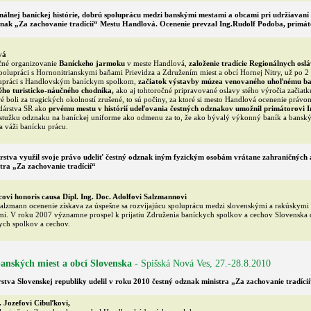
álnej baníckej histórie, dobrú spoluprácu medzi banskými mestami a obcami pri udržiavaní tr
znak „Za zachovanie tradícií“ Mestu Handlová. Ocenenie prevzal Ing.Rudolf Podoba, primát
vá
čné organizovanie
Baníckeho jarmoku
v meste Handlová,
založenie tradície Regionálnych osl
polupráci s Hornonitrianskymi baňami Prievidza a Združením miest a obcí Hornej Nitry, už po 2
upráci s Handlovským baníckym spolkom,
začiatok výstavby múzea venovaného uhoľnému ba
ho turisticko-náučného chodníka,
ako aj tohtoročné pripravované oslavy stého výročia začiatk
ré boli za tragických okolností zrušené, to sú počiny, za ktoré si mesto Handlová ocenenie právom
dárstva SR ako
prvému mestu v histórií udeľovania čestných odznakov umožnil primátorovi I
stužku odznaku na baníckej uniforme ako odmenu za to, že ako bývalý výkonný baník a banský 
a váži banícku prácu.
rstva využil svoje právo udeliť čestný odznak iným fyzickým osobám vrátane zahraničných 
stra „Za zachovanie tradícií“
vi honoris causa Dipl. Ing. Doc. Adolfovi Salzmannovi
lzmann ocenenie získava za úspešne sa rozvíjajúcu spoluprácu medzi slovenskými a rakúskymi
mi. V roku 2007 významne prospel k prijatiu Združenia baníckych spolkov a cechov Slovenska
ych spolkov a cechov.
 banských miest a obcí Slovenska
- Spišská Nová Ves, 27.-28.8.2010
stva Slovenskej republiky udelil v roku 2010 čestný odznak ministra „Za zachovanie tradícií
. Jozefovi Cibuľkovi,