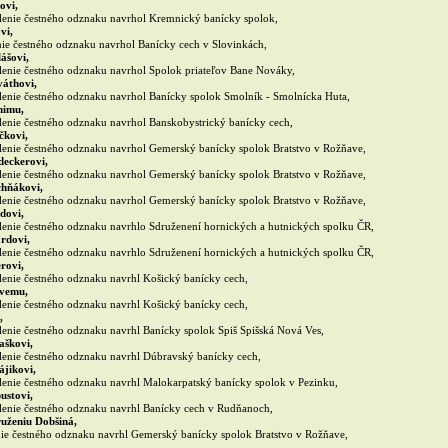
ovi,
enie čestného odznaku navrhol Kremnický banícky spolok,
vi,
ie čestného odznaku navrhol Banícky cech v Slovinkách,
ášovi,
enie čestného odznaku navrhol Spolok priateľov Bane Nováky,
áthovi,
enie čestného odznaku navrhol Banícky spolok Smolník - Smolnícka Huta,
nimu,
enie čestného odznaku navrhol Banskobystrický banícky cech,
čkovi,
enie čestného odznaku navrhol Gemerský banícky spolok Bratstvo v Rožňave,
deckerovi,
enie čestného odznaku navrhol Gemerský banícky spolok Bratstvo v Rožňave,
hňákovi,
enie čestného odznaku navrhol Gemerský banícky spolok Bratstvo v Rožňave,
dovi,
enie čestného odznaku navrhlo Sdruženení hornických a hutnických spolku ČR,
rdovi,
enie čestného odznaku navrhlo Sdruženení hornických a hutnických spolku ČR,
rovi,
enie čestného odznaku navrhl Košický banícky cech,
vemu,
enie čestného odznaku navrhl Košický banícky cech,
,
enie čestného odznaku navrhl Banícky spolok Spiš Spišská Nová Ves,
aškovi,
enie čestného odznaku navrhl Dúbravský banícky cech,
jikovi,
enie čestného odznaku navrhl Malokarpatský banícky spolok v Pezinku,
ustovi,
enie čestného odznaku navrhl Banícky cech v Rudňanoch,
uženiu Dobšiná,
ie čestného odznaku navrhl Gemerský banícky spolok Bratstvo v Rožňave,