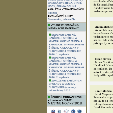
starobného dôch
BANSKÁ BYSTRICA, STARÉ
že Slovenská ba
HORY, ŠPANIA DOLINA
Handlovského ba
GALÉRIA VYZNAMENANÝCH
vedením spolok ú
kliknite
ZAUJÍMAVÉ LINKY
,
Slovensko
zahraničie
VYDANÉ PROPAGAČNO-
Anton Michele
INFORMAČNÉ MATERIÁLY
Anton Michele s
hospodárstva. O
BEDEKER BANSKÉ,
vedením toto hu
BANÍCKE, HUTNÍCKE A
spolku, kde vytv
MINERALOGICKÉ MÚZEÁ A
prístupu by sa n
EXPOZÍCIE, SPRÍSTUPNENÉ
ŠTÔLNE A SKANZENY V
SLOVENSKEJ REPUBLIKE,
2016, 1. vydanie
BEDEKER BANSKÉ,
Milan Novák
BANÍCKE, HUTNÍCKE A
Milan Novák sa 
MINERALOGICKÉ MÚZEÁ A
Handlová. V tom
EXPOZÍCIE, SPRÍSTUPNENÉ
kolektívoch. Do 
ŠTÔLNE A SKANZENY V
aktivít, v ktorý
SLOVENSKEJ REPUBLIKE,
Rady nášho spol
2016, 2. vydanie
ZDRUŽENIE BANÍCKYCH
SPOLKOV A CECHOV
SLOVENSKA (stanovy,
informácie), 2010
Jozef Magula
Jozef Magula sa
ČASOPIS MONTANREVUE
Pracoval v najp
v súťaži
- 1. miesto
spolku je od jeh
MIESTNE NOVINY 2011!
zabezpečovaní š
Banského turist