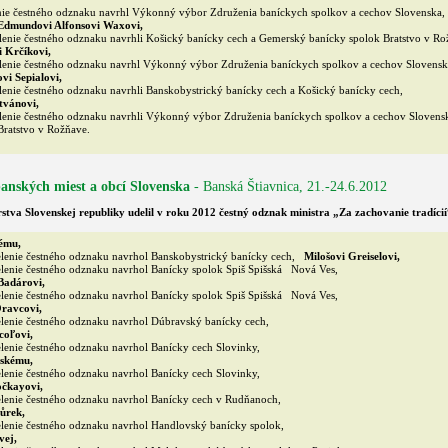
ie čestného odznaku navrhl Výkonný výbor Združenia baníckych spolkov a cechov Slovenska,
 Edmundovi Alfonsovi Waxovi,
enie čestného odznaku navrhli Košický banícky cech a Gemerský banícky spolok Bratstvo v Ro
 Krčíkovi,
enie čestného odznaku navrhl Výkonný výbor Združenia baníckych spolkov a cechov Slovensk
vi Sepialovi,
enie čestného odznaku navrhli Banskobystrický banícky cech a Košický banícky cech,
stvánovi,
enie čestného odznaku navrhli Výkonný výbor Združenia baníckych spolkov a cechov Slovens
Bratstvo v Rožňave.
 banských miest a obcí Slovenska
- Banská Štiavnica, 21.-24.6.2012
stva Slovenskej republiky udelil v roku 2012 čestný odznak ministra „Za zachovanie tradícií
ému,
lenie čestného odznaku navrhol Banskobystrický banícky cech,
Milošovi Greiselovi,
lenie čestného odznaku navrhol Banícky spolok Spiš Spišská Nová Ves,
Badárovi,
lenie čestného odznaku navrhol Banícky spolok Spiš Spišská Nová Ves,
Oravcovi,
lenie čestného odznaku navrhol Dúbravský banícky cech,
coľovi,
enie čestného odznaku navrhol Banícky cech Slovinky,
nskému,
enie čestného odznaku navrhol Banícky cech Slovinky,
očkayovi,
lenie čestného odznaku navrhol Banícky cech v Rudňanoch,
ůrek,
lenie čestného odznaku navrhol Handlovský banícky spolok,
vej,