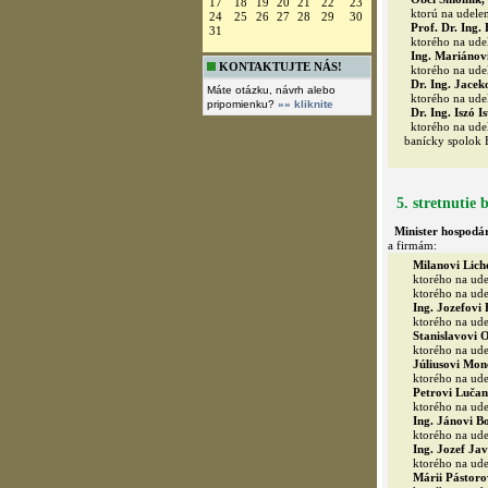
17
18
19
20
21
22
23
ktorú na udelen
24
25
26
27
28
29
30
Prof. Dr. Ing.
31
ktorého na udel
Ing. Mariánovi
KONTAKTUJTE NÁS!
ktorého na udel
Dr. Ing. Jaceko
Máte otázku, návrh alebo
ktorého na udel
pripomienku?
»» kliknite
Dr. Ing. Iszó I
ktorého na udel
banícky spolok 
5. stretnutie
Minister hospodár
a firmám:
Milanovi Lich
ktorého na ude
ktorého na ude
Ing. Jozefovi 
ktorého na ude
Stanislavovi 
ktorého na ude
Júliusovi Mon
ktorého na udel
Petrovi Luča
ktorého na udel
Ing. Jánovi B
ktorého na ude
Ing. Jozef Jav
ktorého na ude
Márii Pástoro