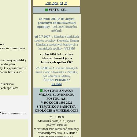
.cdr
.eps
.gif
.tif
VIETE, ŽE...
od roku 2011 je 10. august
pamätným dňom Slovenskej
republiky
- Deň obetí banských
nešťastí?
od 7.7.2007
je Združenie baníckych
spolkov a cechov Slovenska členom
vi,
Združenia európskych baníckych a
znaku in memoriam
hutníckych spolkov (VEBH)?
v roku 2006
bolo založené
Sdružení hornických a
ovenskej republiky
hutnických spolků ČR
?
ôvodu jeho
ady k vypracovaniu
27.9.2008
na 1.stretnutí banských
ľkom Krtíši a vo
miest a obcí Slovenska v Pezinku,
bol Združeniu udelený
ČESKÝ PERMON
?
nisterstva
»»
viac
kych spolkov
POŠTOVÉ ZNÁMKY
VYDANÉ SLOVENSKOU
POŠTOU, A.S.
V ROKOCH 1999-2022
S TÉMATIKOU BANÍCTVA,
GEOLÓGIE A MINERALÓGIE
“
týmto semestrom
21. 1. 1999
Slovenská pošta, a. s., vydala
poštovú známku
v emisnom rade Technické pamiatky
- Vodnostĺpcový stroj J.K.Hella s
nominálnou hodnotou 7 Sk.