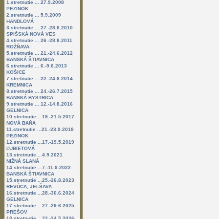
1.stretnutie ... 27.9.2008
PEZINOK
2.stretnutie ... 5.9.2009
HANDLOVÁ
3.stretnutie ... 27.-28.8.2010
SPIŠSKÁ NOVÁ VES
4.stretnutie ... 26.-28.8.2011
ROŽŇAVA
5.stretnutie ... 21.-24.6.2012
BANSKÁ ŠTIAVNICA
6.stretnutie ... 6.-9.6.2013
KOŠICE
7.stretnutie ... 22.-24.8.2014
KREMNICA
8.stretnutie ... 24.-26.7.2015
BANSKÁ BYSTRICA
9.stretnutie ... 12.-14.8.2016
GELNICA
10.stretnutie ...19.-21.5.2017
NOVÁ BAŇA
11.stretnutie ...21.-23.9.2018
PEZINOK
12.stretnutie ...17.-19.5.2019
ĽUBIETOVÁ
13.stretnutie ...4.9.2021
NIŽNÁ SLANÁ
14.stretnutie ...7.-11.9.2022
BANSKÁ ŠTIAVNICA
15.stretnutie ...25.-26.8.2023
REVÚCA, JELŠAVA
16.stretnutie ...28.-30.6.2024
GELNICA
17.stretnutie ...27.-29.6.2025
PREŠOV
18.stretnutie ...22.-24.5.2026