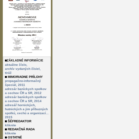
ZÁKLADNÉ INFORMÁCIE
aktuálne číslo,
archív vydaných čísiel,
tiráž
MIMORIADNE PRÍLOHY
propagačno-informačný
špeciál, 2011
adresár baníckych spolkov
a cechov ČR a SR, 2012
adresár baníckych spolkov
a cechov ČR a SR, 2014
adresář hornických,
hutnických a jim příbuzných
spolkú, cechú a organizací...
2015
ŠÉFREDAKTOR
kliknite
REDAKČNÁ RADA
kliknite
OSTATNÉ