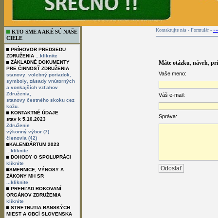
Kontaktujte nás - Formulár -
»»
KTO SME A AKÉ SÚ NAŠE
CIELE
PRÍHOVOR PREDSEDU
ZDRUŽENIA
...kliknite
ZÁKLADNÉ DOKUMENTY
Máte otázku, návrh, pr
PRE ČINNOSŤ ZDRUŽENIA
Vaše meno:
,
,
stanovy
volebný poriadok
,
symboly
zásady vnútorných
a vonkajších vzťahov
Združenia,
Váš e-mail:
stanovy čestného skoku cez
kožu.
KONTAKTNÉ ÚDAJE
Správa:
stav k 5.10.2023
Združenie
výkonný výbor (7)
členovia (42)
KALENDÁRTUM 2023
...kliknite
DOHODY O SPOLUPRÁCI
kliknite
SMERNICE, VÝNOSY A
ZÁKONY MH SR
...kliknite
PREHĽAD ROKOVANÍ
ORGÁNOV ZDRUŽENIA
kliknite
STRETNUTIA BANSKÝCH
MIEST A OBCÍ SLOVENSKA