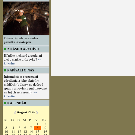
Ostrava otvorila mimoriadnu
pamiatku -
vysoké pece
Z NÁŠHO ARCHÍVU
Hľadáte niektoré z podujatí
alebo staršie príspevky?
»»
kliknite
NAPÍSALI O NÁS
Informácie o prezentácií
združenia a jeho aktivít v
médiách (odkazy na tlačové
správy a novinky publikované
na iných serveroch).
»»
kliknite
KALENDÁR
<
August 2026
>
Po
Ut
St
Št
Pi
So
Ne
1
2
3
4
5
6
7
8
9
10
11
12
13
14
15
16