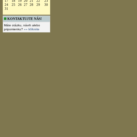
17
18
19
20
21
22
23
24
25
26
27
28
29
30
31
KONTAKTUJTE NÁS!
Máte otázku, návrh alebo
pripomienku?
»» kliknite