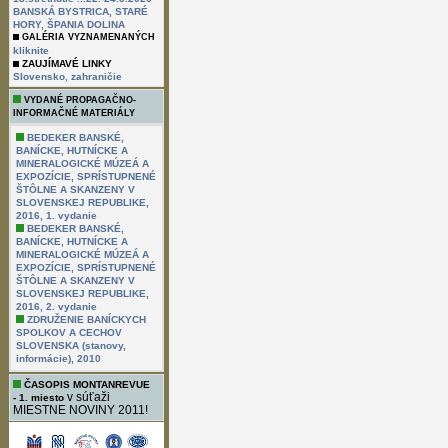
BANSKÁ BYSTRICA, STARÉ
HORY, ŠPANIA DOLINA
GALÉRIA VYZNAMENANÝCH
kliknite
ZAUJÍMAVÉ LINKY
,
Slovensko
zahraničie
VYDANÉ PROPAGAČNO-
INFORMAČNÉ MATERIÁLY
BEDEKER BANSKÉ,
BANÍCKE, HUTNÍCKE A
MINERALOGICKÉ MÚZEÁ A
EXPOZÍCIE, SPRÍSTUPNENÉ
ŠTÔLNE A SKANZENY V
SLOVENSKEJ REPUBLIKE,
2016, 1. vydanie
BEDEKER BANSKÉ,
BANÍCKE, HUTNÍCKE A
MINERALOGICKÉ MÚZEÁ A
EXPOZÍCIE, SPRÍSTUPNENÉ
ŠTÔLNE A SKANZENY V
SLOVENSKEJ REPUBLIKE,
2016, 2. vydanie
ZDRUŽENIE BANÍCKYCH
SPOLKOV A CECHOV
SLOVENSKA (stanovy,
informácie), 2010
ČASOPIS MONTANREVUE
v súťaži
- 1. miesto
MIESTNE NOVINY 2011!