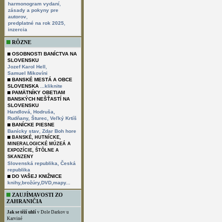
,
harmonogram vydaní
zásady a pokyny pre
,
autorov
,
predplatné na rok 2025
inzercia
RÔZNE
OSOBNOSTI BANÍCTVA NA
SLOVENSKU
,
Jozef Karol Hell
Samuel Mikovíni
BANSKÉ MESTÁ A OBCE
SLOVENSKA
...kliknite
PAMÄTNÍKY OBETIAM
BANSKÝCH NEŠŤASTÍ NA
SLOVENSKU
Handlová,
Hodruša,
Rudňany,
Šturec,
Veľký Krtíš
BANÍCKE PIESNE
,
Banícky stav
Zdar Boh hore
BANSKÉ, HUTNÍCKE,
MINERALOGICKÉ MÚZEÁ A
EXPOZÍCIE, ŠTÔLNE A
SKANZENY
Slovenská republika,
Česká
republika
DO VAŠEJ KNIŽNICE
knihy,brožúry,DVD,mapy...
ZAUJÍMAVOSTI ZO
ZAHRANIČIA
Jak se těží uhlí
v Dole Darkov u
Karviné