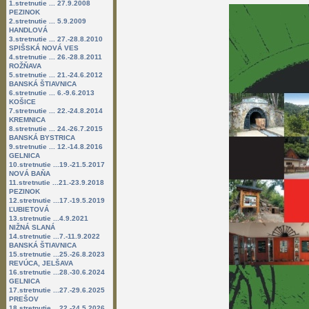
1.stretnutie ... 27.9.2008
PEZINOK
2.stretnutie ... 5.9.2009
HANDLOVÁ
3.stretnutie ... 27.-28.8.2010
SPIŠSKÁ NOVÁ VES
4.stretnutie ... 26.-28.8.2011
ROŽŇAVA
5.stretnutie ... 21.-24.6.2012
BANSKÁ ŠTIAVNICA
6.stretnutie ... 6.-9.6.2013
KOŠICE
7.stretnutie ... 22.-24.8.2014
KREMNICA
8.stretnutie ... 24.-26.7.2015
BANSKÁ BYSTRICA
9.stretnutie ... 12.-14.8.2016
GELNICA
10.stretnutie ...19.-21.5.2017
NOVÁ BAŇA
11.stretnutie ...21.-23.9.2018
PEZINOK
12.stretnutie ...17.-19.5.2019
ĽUBIETOVÁ
13.stretnutie ...4.9.2021
NIŽNÁ SLANÁ
14.stretnutie ...7.-11.9.2022
BANSKÁ ŠTIAVNICA
15.stretnutie ...25.-26.8.2023
REVÚCA, JELŠAVA
16.stretnutie ...28.-30.6.2024
GELNICA
17.stretnutie ...27.-29.6.2025
PREŠOV
18.stretnutie ...22.-24.5.2026