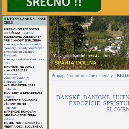
KTO SME A AKÉ SÚ NAŠE
CIELE
PRÍHOVOR PREDSEDU
ZDRUŽENIA
...kliknite
ZÁKLADNÉ DOKUMENTY
PRE ČINNOSŤ ZDRUŽENIA
,
,
stanovy
volebný poriadok
,
symboly
zásady vnútorných
a vonkajších vzťahov
Združenia,
stanovy čestného skoku cez
kožu.
KONTAKTNÉ ÚDAJE
stav k 5.10.2023
Združenie
Propagačno-informačné materiály -
BEDE
výkonný výbor (7)
členovia (42)
KALENDÁRTUM 2023
...kliknite
DOHODY O SPOLUPRÁCI
BANSKÉ, BANÍCKE, HUT
kliknite
SMERNICE, VÝNOSY A
EXPOZÍCIE, SPRÍST
ZÁKONY MH SR
SLOVEN
...kliknite
PREHĽAD ROKOVANÍ
ORGÁNOV ZDRUŽENIA
kliknite
STRETNUTIA BANSKÝCH
MIEST A OBCÍ SLOVENSKA