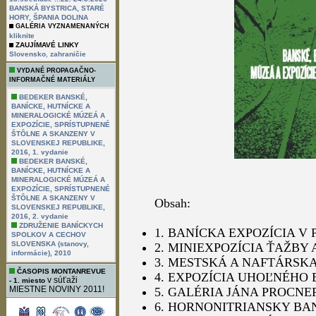
BANSKÁ BYSTRICA, STARÉ
HORY, ŠPANIA DOLINA
GALÉRIA VYZNAMENANÝCH
kliknite
ZAUJÍMAVÉ LINKY
,
Slovensko
zahraničie
VYDANÉ PROPAGAČNO-
INFORMAČNÉ MATERIÁLY
BEDEKER BANSKÉ,
BANÍCKE, HUTNÍCKE A
MINERALOGICKÉ MÚZEÁ A
EXPOZÍCIE, SPRÍSTUPNENÉ
ŠTÔLNE A SKANZENY V
SLOVENSKEJ REPUBLIKE,
2016, 1. vydanie
BEDEKER BANSKÉ,
BANÍCKE, HUTNÍCKE A
MINERALOGICKÉ MÚZEÁ A
EXPOZÍCIE, SPRÍSTUPNENÉ
ŠTÔLNE A SKANZENY V
Obsah:
SLOVENSKEJ REPUBLIKE,
2016, 2. vydanie
ZDRUŽENIE BANÍCKYCH
1. BANÍCKA EXPOZÍCIA V
SPOLKOV A CECHOV
SLOVENSKA (stanovy,
2. MINIEXPOZÍCIA ŤAŽBY
informácie), 2010
3. MESTSKÁ A NAFTÁRSKA
ČASOPIS MONTANREVUE
4. EXPOZÍCIA UHOĽNÉHO
v súťaži
- 1. miesto
MIESTNE NOVINY 2011!
5. GALÉRIA JÁNA PROCN
6. HORNONITRIANSKY BA