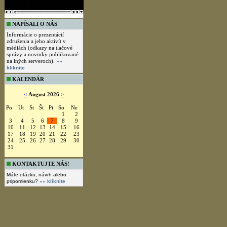
NAPÍSALI O NÁS
Informácie o prezentácií
združenia a jeho aktivít v
médiách (odkazy na tlačové
správy a novinky publikované
na iných serveroch).
»»
kliknite
KALENDÁR
<
August 2026
>
Po
Ut
St
Št
Pi
So
Ne
1
2
3
4
5
6
7
8
9
10
11
12
13
14
15
16
17
18
19
20
21
22
23
24
25
26
27
28
29
30
31
KONTAKTUJTE NÁS!
Máte otázku, návrh alebo
pripomienku?
»» kliknite