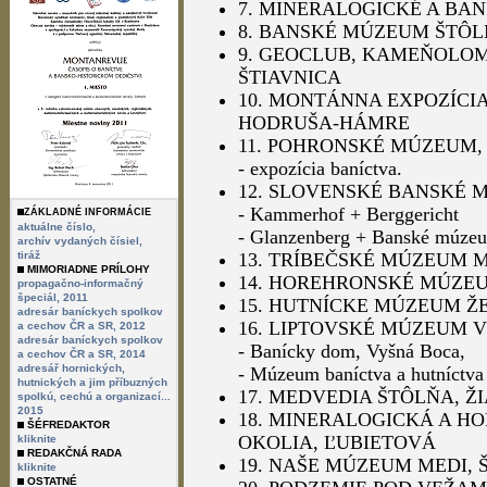
7. MINERALOGICKÉ A BA
8. BANSKÉ MÚZEUM ŠTÔL
9. GEOCLUB, KAMEŇOLO
ŠTIAVNICA
10. MONTÁNNA EXPOZÍCI
HODRUŠA-HÁMRE
11. POHRONSKÉ MÚZEUM,
- expozícia baníctva.
12. SLOVENSKÉ BANSKÉ 
- Kammerhof + Berggericht
ZÁKLADNÉ INFORMÁCIE
aktuálne číslo,
- Glanzenberg + Banské múzeu
archív vydaných čísiel,
tiráž
13. TRÍBEČSKÉ MÚZEUM 
MIMORIADNE PRÍLOHY
14. HOREHRONSKÉ MÚZE
propagačno-informačný
špeciál, 2011
15. HUTNÍCKE MÚZEUM ŽE
adresár baníckych spolkov
16. LIPTOVSKÉ MÚZEUM
a cechov ČR a SR, 2012
adresár baníckych spolkov
- Banícky dom, Vyšná Boca,
a cechov ČR a SR, 2014
adresář hornických,
- Múzeum baníctva a hutníctva
hutnických a jim příbuzných
17. MEDVEDIA ŠTÔLŇA, Ž
spolkú, cechú a organizací...
2015
18. MINERALOGICKÁ A HO
ŠÉFREDAKTOR
OKOLIA, ĽUBIETOVÁ
kliknite
REDAKČNÁ RADA
19. NAŠE MÚZEUM MEDI, 
kliknite
OSTATNÉ