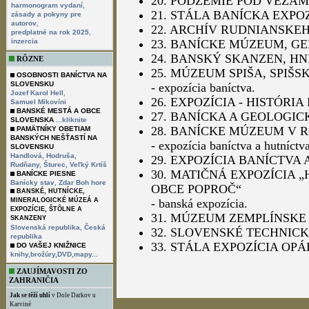
20. PODZEMIE POD VEŽAM
,
harmonogram vydaní
21. STÁLA BANÍCKA EXPO
zásady a pokyny pre
,
autorov
22. ARCHÍV RUDNIANSKE
,
predplatné na rok 2025
inzercia
23. BANÍCKE MÚZEUM, G
24. BANSKÝ SKANZEN, HN
RÔZNE
25. MÚZEUM SPIŠA, SPIŠ
OSOBNOSTI BANÍCTVA NA
SLOVENSKU
- expozícia baníctva.
,
Jozef Karol Hell
26. EXPOZÍCIA - HISTÓRIA
Samuel Mikovíni
BANSKÉ MESTÁ A OBCE
27. BANÍCKA A GEOLOGIC
SLOVENSKA
...kliknite
28. BANÍCKE MÚZEUM V 
PAMÄTNÍKY OBETIAM
BANSKÝCH NEŠŤASTÍ NA
- expozícia baníctva a hutníct
SLOVENSKU
Handlová,
Hodruša,
29. EXPOZÍCIA BANÍCTVA 
Rudňany,
Šturec,
Veľký Krtíš
30. MATIČNÁ EXPOZÍCIA 
BANÍCKE PIESNE
,
Banícky stav
Zdar Boh hore
OBCE POPROČ“
BANSKÉ, HUTNÍCKE,
MINERALOGICKÉ MÚZEÁ A
- banská expozícia.
EXPOZÍCIE, ŠTÔLNE A
31. MÚZEUM ZEMPLÍNSK
SKANZENY
Slovenská republika,
Česká
32. SLOVENSKÉ TECHNIC
republika
33. STÁLA EXPOZÍCIA OP
DO VAŠEJ KNIŽNICE
knihy,brožúry,DVD,mapy...
ZAUJÍMAVOSTI ZO
ZAHRANIČIA
Jak se těží uhlí
v Dole Darkov u
Karviné