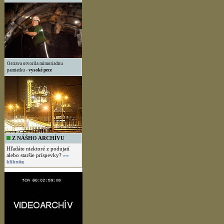
Ostrava otvorila mimoriadnu
pamiatku -
vysoké pece
Z NÁŠHO ARCHÍVU
Hľadáte niektoré z podujatí
alebo staršie príspevky?
»»
kliknite