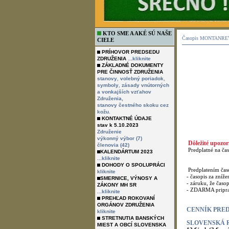
KTO SME A AKÉ SÚ NAŠE
Časopis MONTANREVU
CIELE
PRÍHOVOR PREDSEDU
ZDRUŽENIA
...kliknite
ZÁKLADNÉ DOKUMENTY
PRE ČINNOSŤ ZDRUŽENIA
,
,
stanovy
volebný poriadok
,
symboly
zásady vnútorných
a vonkajších vzťahov
Združenia,
stanovy čestného skoku cez
kožu.
KONTAKTNÉ ÚDAJE
stav k 5.10.2023
Združenie
výkonný výbor (7)
Dôležité upozor
členovia (42)
Predplatné na časo
KALENDÁRTUM 2023
...kliknite
DOHODY O SPOLUPRÁCI
Predplatením časop
kliknite
- časopis za zníže
SMERNICE, VÝNOSY A
- záruku, že časopi
ZÁKONY MH SR
- ZDARMA pripravo
...kliknite
PREHĽAD ROKOVANÍ
ORGÁNOV ZDRUŽENIA
CENNÍK PRE
kliknite
STRETNUTIA BANSKÝCH
SLOVENSKÁ 
MIEST A OBCÍ SLOVENSKA