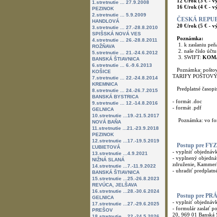
12 €/rok (3 € - v
1.stretnutie ... 27.9.2008
16 €/rok (4 € - vý
PEZINOK
2.stretnutie ... 5.9.2009
ČESKÁ REPU
HANDLOVÁ
20 €/rok (5 € - v
3.stretnutie ... 27.-28.8.2010
SPIŠSKÁ NOVÁ VES
Poznámka:
4.stretnutie ... 26.-28.8.2011
1. k zaslaniu peň
ROŽŇAVA
2. naše číslo účt
5.stretnutie ... 21.-24.6.2012
3. SWIFT:
KOM
BANSKÁ ŠTIAVNICA
6.stretnutie ... 6.-9.6.2013
Poznámka: poštov
KOŠICE
TARIFY POŠTOVÝCH 
7.stretnutie ... 22.-24.8.2014
KREMNICA
Predplatné časopi
8.stretnutie ... 24.-26.7.2015
BANSKÁ BYSTRICA
- formát .doc
9.stretnutie ... 12.-14.8.2016
- formát .pdf
GELNICA
10.stretnutie ...19.-21.5.2017
Poznámka: vo form
NOVÁ BAŇA
11.stretnutie ...21.-23.9.2018
PEZINOK
12.stretnutie ...17.-19.5.2019
Postup pre F
ĽUBIETOVÁ
- vyplniť objednáv
13.stretnutie ...4.9.2021
- vyplnený objedná
NIŽNÁ SLANÁ
združenie, Kammerh
14.stretnutie ...7.-11.9.2022
- uhradiť predplatn
BANSKÁ ŠTIAVNICA
15.stretnutie ...25.-26.8.2023
REVÚCA, JELŠAVA
16.stretnutie ...28.-30.6.2024
Postup pre P
GELNICA
- vyplniť objednáv
17.stretnutie ...27.-29.6.2025
- formulár zaslať 
PREŠOV
20, 969 01 Banská 
18.stretnutie ...22.-24.5.2026