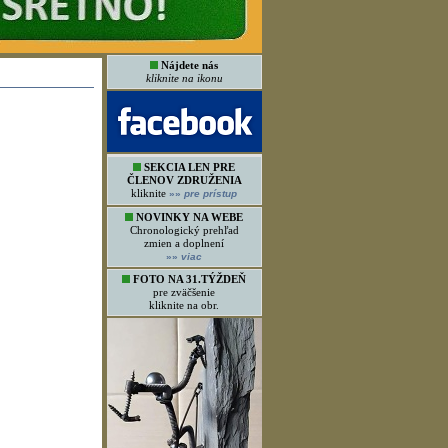
Nájdete nás
kliknite na ikonu
SEKCIA LEN PRE
ČLENOV ZDRUŽENIA
kliknite
»»
pre prístup
NOVINKY NA WEBE
Chronologický prehľad
zmien a doplnení
»»
viac
FOTO NA 31.TÝŽDEŇ
pre zväčšenie
kliknite na obr.