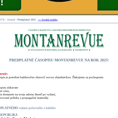
E - Ostatné -
Predplatné 2025
-
»» úvodná stránka
PREDPLATNÉ ČASOPISU MONTANREVUE NA ROK 2025!
nenie:
pis je potrebné každoročne obnoviť novou objednávkou. Ďakujeme za pochopenie.
isu získavate:
nú cenu,
s dostanete na svoju adresu ihneď po vydaní,
vané prílohy a propagačné materiály.
DPLATNÉHO
vrátane poštovného a balného:
REPUBLIKA