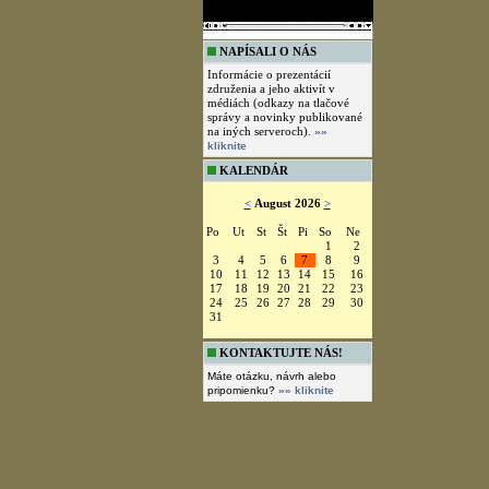
NAPÍSALI O NÁS
Informácie o prezentácií
združenia a jeho aktivít v
médiách (odkazy na tlačové
správy a novinky publikované
na iných serveroch).
»»
kliknite
KALENDÁR
<
August 2026
>
Po
Ut
St
Št
Pi
So
Ne
1
2
3
4
5
6
7
8
9
10
11
12
13
14
15
16
17
18
19
20
21
22
23
24
25
26
27
28
29
30
31
KONTAKTUJTE NÁS!
Máte otázku, návrh alebo
pripomienku?
»» kliknite