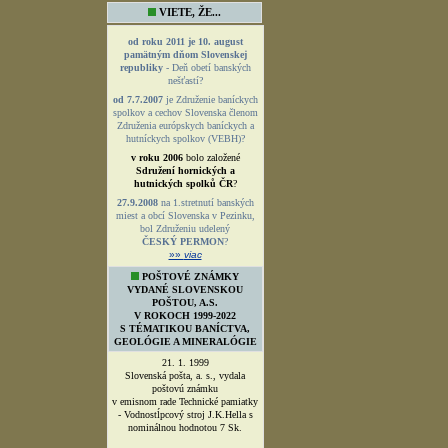
VIETE, ŽE...
od roku 2011 je 10. august
pamätným dňom Slovenskej
republiky
- Deň obetí banských
nešťastí?
od 7.7.2007
je Združenie baníckych
spolkov a cechov Slovenska členom
Združenia európskych baníckych a
hutníckych spolkov (VEBH)?
v roku 2006
bolo založené
Sdružení hornických a
hutnických spolků ČR
?
27.9.2008
na 1.stretnutí banských
miest a obcí Slovenska v Pezinku,
bol Združeniu udelený
ČESKÝ PERMON
?
»»
viac
POŠTOVÉ ZNÁMKY
VYDANÉ SLOVENSKOU
POŠTOU, A.S.
V ROKOCH 1999-2022
S TÉMATIKOU BANÍCTVA,
GEOLÓGIE A MINERALÓGIE
21. 1. 1999
Slovenská pošta, a. s., vydala
poštovú známku
v emisnom rade Technické pamiatky
- Vodnostĺpcový stroj J.K.Hella s
nominálnou hodnotou 7 Sk.