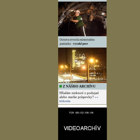
Ostrava otvorila mimoriadnu
pamiatku -
vysoké pece
Z NÁŠHO ARCHÍVU
Hľadáte niektoré z podujatí
alebo staršie príspevky?
»»
kliknite