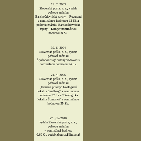
15. 7. 2003
Slovenská pošta, a. s., vydala
poštovú známku
Banskoštiavnické tajchy – Rozgrund
s nominálnou hodnotou 12 Sk a
poštovú známku Banskoštiavnické
tajchy – Klinger nominálnou
hodnotou 9 Sk.
30. 6. 2004
Slovenská pošta, a. s., vydala
poštovú známku
Špaňodolinský banský vodovod s
nominálnou hodnotou 24 Sk.
21. 4. 2006
Slovenská pošta, a. s., vydala
poštovú známku
„Ochrana prírody: Geologická
lokalita Sandberg“ s nominálnou
hodnotou 32 Sk a "Geologická
lokalita Šomoška“ s nominálnou
hodnotou 35 Sk.
27. júla 2010
vydala Slovenská pošta, a. s.,
poštovú známku
v nominálnej hodnote
0,60 € s podobizňou sv.Klimenta?