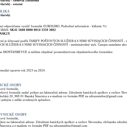
ýtlačok) - členovia Združenia
tlačok) - ostatní
BLIKA
ýtlačok)
azí odporúčame využiť formulár EUROGIRO. Podrobné informácie - kliknite
TU.
u IBAN:
SK41 5600 0000 0014 3359 3002
ASK2X
né je účtované podľa TARIFY POŠTOVÝCH SLUŽIEB A S NIMI SÚVISIACICH ČINNOSTÍ - vnú
SLUŽIEB A S NIMI SÚVISIACICH ČINNOSTÍ - medzinárodný styk. Časopis zasielame ako lis
su MONTANREVUE si môžete objednať prostredníctvom objednávkového formulára:
ulári opravte rok 2023 na 2024.
YZICKÉ OSOBY
kový formulár,
vkový formulár zaslať poštou na fakturačnú adresu: Združenie baníckych spolkov a cechov Slov
ofská 20, 969 01 Banská Štiavnica a e-mailom vo formáte PDF na zdruzeniebsc@gmail.com
é jedným z nižšie uvedených spôsobov.
RÁVNICKÉ OSOBY
kový formulár,
poštou na fakturačnú adresu: Združenie baníckych spolkov a cechov Slovenska, občianske združ
Štiavnica a e-mailom vo formáte PDF na zdruzeniebsc@gmail.com