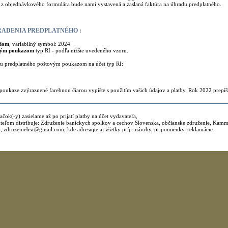
v z objednávkového formulára bude nami vystavená a zaslaná faktúra na úhradu predplatného.
RADENIA PREDPLATNÉHO :
dom
, variabilný symbol: 2024
ným poukazom
typ RI - podľa nižšie uvedeného vzoru.
 predplatného poštovým poukazom na účet typ RI:
poukaze zvýraznené farebnou čiarou vypíšte s použitím vašich údajov a platby. Rok 2022 prepíš
čok(-y) zasielame až po prijatí platby na účet vydavateľa,
iteľom distribuje: Združenie baníckych spolkov a cechov Slovenska, občianske združenie, Kam
, zdruzeniebsc@gmail.com, kde adresujte aj všetky príp. návrhy, pripomienky, reklamácie.