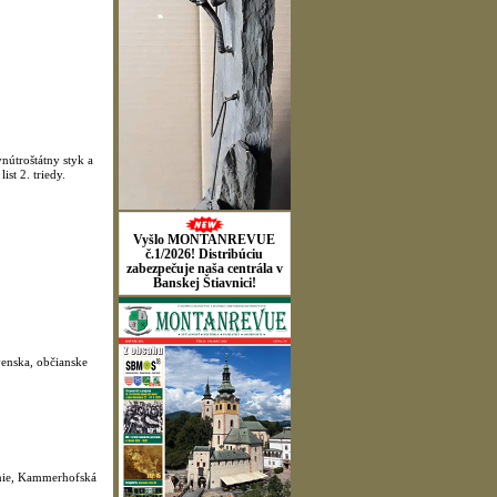
troštátny styk a
t 2. triedy.
Vyšlo MONTANREVUE
č.1/2026! Distribúciu
zabezpečuje naša centrála v
Banskej Štiavnici!
enska, občianske
enie, Kammerhofská