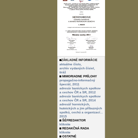
ZÁKLADNÉ INFORMÁCIE
aktuálne číslo,
archív vydaných čísiel,
tiráž
MIMORIADNE PRÍLOHY
propagačno-informačný
špeciál, 2011
adresár baníckych spolkov
a cechov ČR a SR, 2012
adresár baníckych spolkov
a cechov ČR a SR, 2014
adresář hornických,
hutnických a jim příbuzných
spolkú, cechú a organizací...
2015
ŠÉFREDAKTOR
kliknite
REDAKČNÁ RADA
kliknite
OSTATNÉ