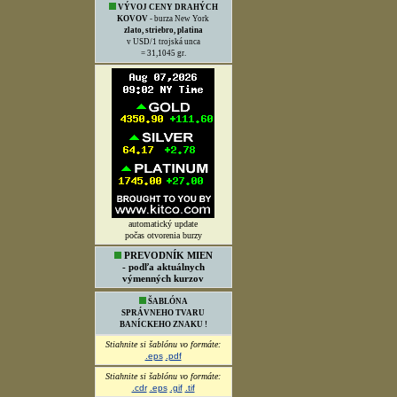
VÝVOJ CENY DRAHÝCH
KOVOV
- burza New York
zlato, striebro, platina
v USD/1 trojská unca
= 31,1045 gr.
automatický update
počas otvorenia burzy
PREVODNÍK MIEN
- podľa aktuálnych
výmenných kurzov
ŠABLÓNA
SPRÁVNEHO TVARU
BANÍCKEHO ZNAKU !
Stiahnite si šablónu vo formáte:
.eps
.pdf
Stiahnite si šablónu vo formáte:
.cdr
.eps
.gif
.tif