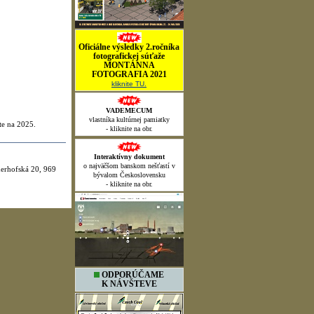
Oficiálne výsledky 2.ročníka
fotografickej súťaže
MONTÁNNA
FOTOGRAFIA 2021
kliknite TU.
VADEMECUM
vlastníka kultúrnej pamiatky
te na 2025.
- kliknite na obr.
Interaktívny dokument
o najväčšom banskom nešťastí v
merhofská 20, 969
bývalom Československu
- kliknite na obr.
ODPORÚČAME
K NÁVŠTEVE