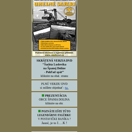
SKRÁTENÁ VERZIA DVD
"Šachta Ludovika
na Španej Doline
- Pohľad späť"
kliknite na obal. stranu
PLNÚ VERZIU DVD
si môžete objednať -
tu.
PREZENTÁCIA
OBCE ŠPANIA DOLINA
kliknite na obr.
POZNÁTE EŠTE TÚTO
LEGENDÁRNU FIGÚRKU
V POSTAVIČKE BANÍKA ?
Jasné, je to I.....K !