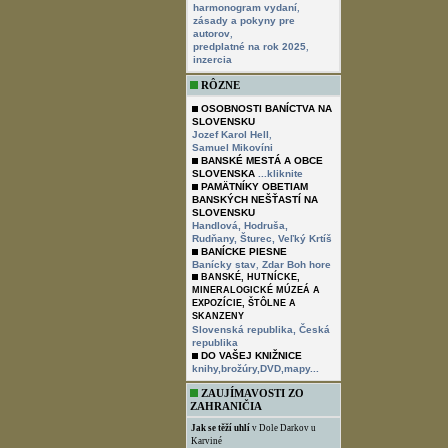
,
harmonogram vydaní
zásady a pokyny pre
,
autorov
,
predplatné na rok 2025
inzercia
RÔZNE
OSOBNOSTI BANÍCTVA NA
SLOVENSKU
,
Jozef Karol Hell
Samuel Mikovíni
BANSKÉ MESTÁ A OBCE
SLOVENSKA
...kliknite
PAMÄTNÍKY OBETIAM
BANSKÝCH NEŠŤASTÍ NA
SLOVENSKU
Handlová,
Hodruša,
Rudňany,
Šturec,
Veľký Krtíš
BANÍCKE PIESNE
,
Banícky stav
Zdar Boh hore
BANSKÉ, HUTNÍCKE,
MINERALOGICKÉ MÚZEÁ A
EXPOZÍCIE, ŠTÔLNE A
SKANZENY
Slovenská republika,
Česká
republika
DO VAŠEJ KNIŽNICE
knihy,brožúry,DVD,mapy...
ZAUJÍMAVOSTI ZO
ZAHRANIČIA
Jak se těží uhlí
v Dole Darkov u
Karviné