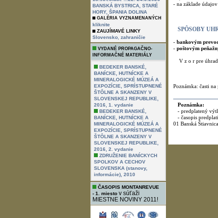
- na základe údajo
BANSKÁ BYSTRICA, STARÉ
HORY, ŠPANIA DOLINA
GALÉRIA VYZNAMENANÝCH
kliknite
SPÔSOBY UH
ZAUJÍMAVÉ LINKY
,
Slovensko
zahraničie
-
bankovým prevo
-
poštovým peňaž
VYDANÉ PROPAGAČNO-
INFORMAČNÉ MATERIÁLY
V z o r pre úhradu
BEDEKER BANSKÉ,
BANÍCKE, HUTNÍCKE A
MINERALOGICKÉ MÚZEÁ A
EXPOZÍCIE, SPRÍSTUPNENÉ
Poznámka: časti na 
ŠTÔLNE A SKANZENY V
SLOVENSKEJ REPUBLIKE,
Poznámka:
2016, 1. vydanie
- predplatený výtla
BEDEKER BANSKÉ,
- časopis predplat
BANÍCKE, HUTNÍCKE A
01 Banská Štiavnica
MINERALOGICKÉ MÚZEÁ A
EXPOZÍCIE, SPRÍSTUPNENÉ
ŠTÔLNE A SKANZENY V
SLOVENSKEJ REPUBLIKE,
2016, 2. vydanie
ZDRUŽENIE BANÍCKYCH
SPOLKOV A CECHOV
SLOVENSKA (stanovy,
informácie), 2010
ČASOPIS MONTANREVUE
v súťaži
- 1. miesto
MIESTNE NOVINY 2011!