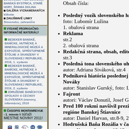
Obsah čísla:
BANSKÁ BYSTRICA, STARÉ
HORY, ŠPANIA DOLINA
GALÉRIA VYZNAMENANÝCH
Posledný vozík slovenského 
kliknite
ZAUJÍMAVÉ LINKY
foto: Lubomír Lužina
,
Slovensko
zahraničie
1. obalová strana
VYDANÉ PROPAGAČNO-
Reklama
INFORMAČNÉ MATERIÁLY
str.2
BEDEKER BANSKÉ,
BANÍCKE, HUTNÍCKE A
2. obalová strana
MINERALOGICKÉ MÚZEÁ A
Redakčná strana, obsah, edit
EXPOZÍCIE, SPRÍSTUPNENÉ
ŠTÔLNE A SKANZENY V
str.3
SLOVENSKEJ REPUBLIKE,
2016, 1. vydanie
Posledná tona slovenského uh
BEDEKER BANSKÉ,
autor: Adriana Siváková, str.4
BANÍCKE, HUTNÍCKE A
MINERALOGICKÉ MÚZEÁ A
Podniková hiatória poslednej
EXPOZÍCIE, SPRÍSTUPNENÉ
Nováky
ŠTÔLNE A SKANZENY V
SLOVENSKEJ REPUBLIKE,
autor: Stanislav Gurský, foto: 
2016, 2. vydanie
ZDRUŽENIE BANÍCKYCH
Fajront
SPOLKOV A CECHOV
autori: Václav Donutil, Josef G
SLOVENSKA (stanovy,
informácie), 2010
Pred 100 rokmi navšívil prez
ČASOPIS MONTANREVUE
regióne Banskej Štiavnice
v súťaži
- 1. miesto
autor: Daniel Harvan, str.8-9, 
MIESTNE NOVINY 2011!
Hodrušská Baňa Rozália v čas