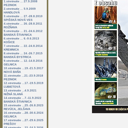
1.stretnutie ... 27.9.2008
PEZINOK
2.stretnutie ... 5.9.2009
HANDLOVÁ
3.stretnutie ... 27.-28.8.2010
SPIŠSKÁ NOVÁ VES
4.stretnutie ... 26.-28.8.2011
ROŽŇAVA
5.stretnutie ... 21.-24.6.2012
BANSKÁ ŠTIAVNICA
6.stretnutie ... 6.-9.6.2013
KOŠICE
7.stretnutie ... 22.-24.8.2014
KREMNICA
8.stretnutie ... 24.-26.7.2015
BANSKÁ BYSTRICA
9.stretnutie ... 12.-14.8.2016
GELNICA
10.stretnutie ...19.-21.5.2017
NOVÁ BAŇA
11.stretnutie ...21.-23.9.2018
PEZINOK
12.stretnutie ...17.-19.5.2019
ĽUBIETOVÁ
13.stretnutie ...4.9.2021
NIŽNÁ SLANÁ
14.stretnutie ...7.-11.9.2022
BANSKÁ ŠTIAVNICA
15.stretnutie ...25.-26.8.2023
REVÚCA, JELŠAVA
16.stretnutie ...28.-30.6.2024
GELNICA
17.stretnutie ...27.-29.6.2025
PREŠOV
18.stretnutie ...22.-24.5.2026