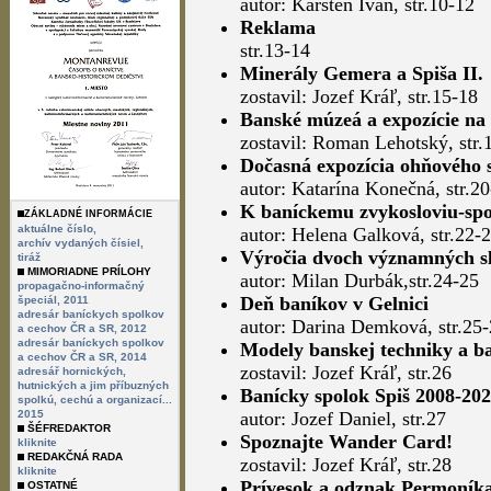
autor: Karsten Ivan, str.10-12
Reklama
str.13-14
Minerály Gemera a Spiša II.
zostavil: Jozef Kráľ, str.15-18
Banské múzeá a expozície na
zostavil: Roman Lehotský, str
Dočasná expozícia ohňového s
autor: Katarína Konečná, str.2
K baníckemu zvykosloviu-sp
ZÁKLADNÉ INFORMÁCIE
aktuálne číslo,
autor: Helena Galková, str.22-
archív vydaných čísiel,
Výročia dvoch významných sl
tiráž
MIMORIADNE PRÍLOHY
autor: Milan Durbák,str.24-25
propagačno-informačný
Deň baníkov v Gelnici
špeciál, 2011
adresár baníckych spolkov
autor: Darina Demková, str.25
a cechov ČR a SR, 2012
adresár baníckych spolkov
Modely banskej techniky a b
a cechov ČR a SR, 2014
zostavil: Jozef Kráľ, str.26
adresář hornických,
hutnických a jim příbuzných
Banícky spolok Spiš 2008-20
spolkú, cechú a organizací...
2015
autor: Jozef Daniel, str.27
ŠÉFREDAKTOR
Spoznajte Wander Card!
kliknite
REDAKČNÁ RADA
zostavil: Jozef Kráľ, str.28
kliknite
Prívesok a odznak Permoník
OSTATNÉ