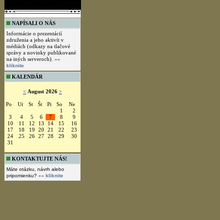
NAPÍSALI O NÁS
Informácie o prezentácií
združenia a jeho aktivít v
médiách (odkazy na tlačové
správy a novinky publikované
na iných serveroch).
»»
kliknite
KALENDÁR
<
August 2026
>
Po
Ut
St
Št
Pi
So
Ne
1
2
3
4
5
6
7
8
9
10
11
12
13
14
15
16
17
18
19
20
21
22
23
24
25
26
27
28
29
30
31
KONTAKTUJTE NÁS!
Máte otázku, návrh alebo
pripomienku?
»» kliknite