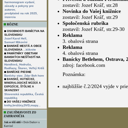
,
harmonogram vydaní
zostavil: Jozef Kráľ, str.28
zásady a pokyny pre
,
autorov
Novinka do Vašej knižnice
,
predplatné na rok 2025
zostavil: Jozef Kráľ, str.29
inzercia
Spoločenská rubrika
RÔZNE
zostavil: Jozef Kráľ, str.29-30
OSOBNOSTI BANÍCTVA NA
Reklama
SLOVENSKU
,
Jozef Karol Hell
3. obalová strana
Samuel Mikovíni
BANSKÉ MESTÁ A OBCE
Reklama
SLOVENSKA
...kliknite
4. obalová strana
PAMÄTNÍKY OBETIAM
BANSKÝCH NEŠŤASTÍ NA
Banícky Betlehem, Ostrava, 
SLOVENSKU
zdroj: facebook.com
Handlová,
Hodruša,
Rudňany,
Šturec,
Veľký Krtíš
BANÍCKE PIESNE
Poznámka:
,
Banícky stav
Zdar Boh hore
BANSKÉ, HUTNÍCKE,
MINERALOGICKÉ MÚZEÁ A
najbližšie č.2/2024 vyjde v pr
EXPOZÍCIE, ŠTÔLNE A
SKANZENY
Slovenská republika,
Česká
republika
DO VAŠEJ KNIŽNICE
knihy,brožúry,DVD,mapy...
ZAUJÍMAVOSTI ZO
ZAHRANIČIA
Jak se těží uhlí
v Dole Darkov u
Karviné