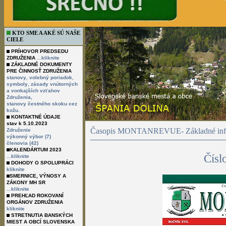
KTO SME A AKÉ SÚ NAŠE
CIELE
PRÍHOVOR PREDSEDU
ZDRUŽENIA
...kliknite
ZÁKLADNÉ DOKUMENTY
PRE ČINNOSŤ ZDRUŽENIA
,
,
stanovy
volebný poriadok
,
symboly
zásady vnútorných
a vonkajších vzťahov
Združenia,
stanovy čestného skoku cez
kožu.
KONTAKTNÉ ÚDAJE
stav k 5.10.2023
Časopis MONTANREVUE- Základné info
Združenie
výkonný výbor (7)
členovia (42)
KALENDÁRTUM 2023
Čísl
...kliknite
DOHODY O SPOLUPRÁCI
kliknite
SMERNICE, VÝNOSY A
ZÁKONY MH SR
...kliknite
PREHĽAD ROKOVANÍ
ORGÁNOV ZDRUŽENIA
kliknite
STRETNUTIA BANSKÝCH
MIEST A OBCÍ SLOVENSKA