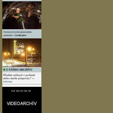
Ostrava otvorila mimoriadnu
pamiatku -
vysoké pece
Z NÁŠHO ARCHÍVU
Hľadáte niektoré z podujatí
alebo staršie príspevky?
»»
kliknite