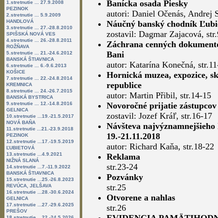
Banícka osada Piesky
1.stretnutie ... 27.9.2008
PEZINOK
autori: Daniel Očenás, Andrej S
2.stretnutie ... 5.9.2009
HANDLOVÁ
Náučný banský chodník Ľubi
3.stretnutie ... 27.-28.8.2010
zostavil: Dagmar Zajacová, str
SPIŠSKÁ NOVÁ VES
4.stretnutie ... 26.-28.8.2011
Záchrana cenných dokumentov 
ROŽŇAVA
Bani
5.stretnutie ... 21.-24.6.2012
BANSKÁ ŠTIAVNICA
autor: Katarína Konečná, str.11
6.stretnutie ... 6.-9.6.2013
KOŠICE
Hornická muzea, expozice, sk
7.stretnutie ... 22.-24.8.2014
republice
KREMNICA
8.stretnutie ... 24.-26.7.2015
autor: Martin Přibil, str.14-15
BANSKÁ BYSTRICA
9.stretnutie ... 12.-14.8.2016
Novoročné prijatie zástupco
GELNICA
zostavil: Jozef Kráľ, str.16-17
10.stretnutie ...19.-21.5.2017
NOVÁ BAŇA
Návšteva najvýznamnejšieho lo
11.stretnutie ...21.-23.9.2018
19.-21.11.2018
PEZINOK
12.stretnutie ...17.-19.5.2019
autor: Richard Kaňa, str.18-22
ĽUBIETOVÁ
13.stretnutie ...4.9.2021
Reklama
NIŽNÁ SLANÁ
str.23-24
14.stretnutie ...7.-11.9.2022
BANSKÁ ŠTIAVNICA
Pozvánky
15.stretnutie ...25.-26.8.2023
str.25
REVÚCA, JELŠAVA
16.stretnutie ...28.-30.6.2024
Otvorene a nahlas
GELNICA
17.stretnutie ...27.-29.6.2025
str.26
PREŠOV
18.stretnutie ...22.-24.5.2026