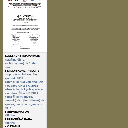
ZÁKLADNÉ INFORMÁCIE
aktuálne číslo,
archív vydaných čísiel,
tiráž
MIMORIADNE PRÍLOHY
propagačno-informačný
špeciál, 2011
adresár baníckych spolkov
a cechov ČR a SR, 2012
adresár baníckych spolkov
a cechov ČR a SR, 2014
adresář hornických,
hutnických a jim příbuzných
spolkú, cechú a organizací...
2015
ŠÉFREDAKTOR
kliknite
REDAKČNÁ RADA
kliknite
OSTATNÉ