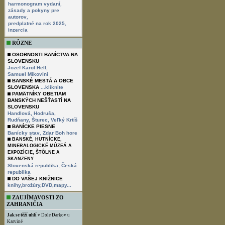
,
harmonogram vydaní
zásady a pokyny pre
,
autorov
,
predplatné na rok 2025
inzercia
RÔZNE
OSOBNOSTI BANÍCTVA NA
SLOVENSKU
,
Jozef Karol Hell
Samuel Mikovíni
BANSKÉ MESTÁ A OBCE
SLOVENSKA
...kliknite
PAMÄTNÍKY OBETIAM
BANSKÝCH NEŠŤASTÍ NA
SLOVENSKU
Handlová,
Hodruša,
Rudňany,
Šturec,
Veľký Krtíš
BANÍCKE PIESNE
,
Banícky stav
Zdar Boh hore
BANSKÉ, HUTNÍCKE,
MINERALOGICKÉ MÚZEÁ A
EXPOZÍCIE, ŠTÔLNE A
SKANZENY
Slovenská republika,
Česká
republika
DO VAŠEJ KNIŽNICE
knihy,brožúry,DVD,mapy...
ZAUJÍMAVOSTI ZO
ZAHRANIČIA
Jak se těží uhlí
v Dole Darkov u
Karviné