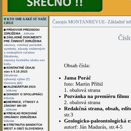
KTO SME A AKÉ SÚ NAŠE
Časopis MONTANREVUE- Základné info
CIELE
PRÍHOVOR PREDSEDU
ZDRUŽENIA
...kliknite
Čísl
ZÁKLADNÉ DOKUMENTY
PRE ČINNOSŤ ZDRUŽENIA
,
,
stanovy
volebný poriadok
,
symboly
zásady vnútorných
a vonkajších vzťahov
Združenia,
stanovy čestného skoku cez
kožu.
Obsah čísla:
KONTAKTNÉ ÚDAJE
stav k 5.10.2023
Združenie
Jama Poráč
výkonný výbor (7)
foto: Martin Přibil
členovia (42)
KALENDÁRTUM 2023
1. obalová strana
...kliknite
DOHODY O SPOLUPRÁCI
Pozvánka na premiéru filmu
kliknite
2. obalová strana
SMERNICE, VÝNOSY A
ZÁKONY MH SR
Redakčná strana, obsah, edit
...kliknite
PREHĽAD ROKOVANÍ
str.3
ORGÁNOV ZDRUŽENIA
Geologicko-paleontologická 
kliknite
STRETNUTIA BANSKÝCH
autorf: Ján Madarás, str.4-5
MIEST A OBCÍ SLOVENSKA