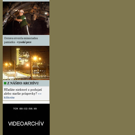
Ostrava otvorila mimoriadnu
pamiatku -
vysoké pece
Z NÁŠHO ARCHÍVU
Hľadáte niektoré z podujatí
alebo staršie príspevky?
»»
kliknite