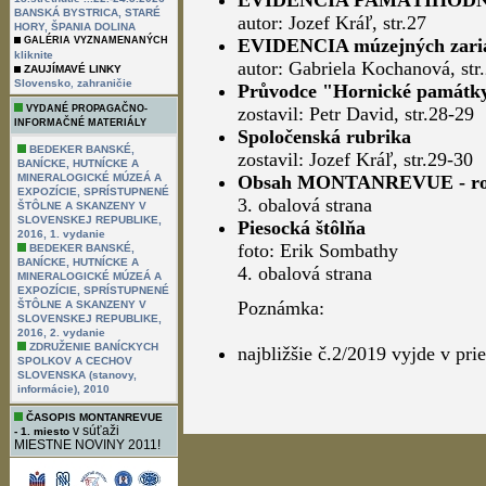
EVIDENCIA PAMÄTIHODNOST
BANSKÁ BYSTRICA, STARÉ
autor: Jozef Kráľ, str.27
HORY, ŠPANIA DOLINA
GALÉRIA VYZNAMENANÝCH
EVIDENCIA múzejných zari
kliknite
autor: Gabriela Kochanová, str
ZAUJÍMAVÉ LINKY
,
Slovensko
zahraničie
Průvodce "Hornické památky
VYDANÉ PROPAGAČNO-
zostavil: Petr David, str.28-29
INFORMAČNÉ MATERIÁLY
Spoločenská rubrika
BEDEKER BANSKÉ,
zostavil: Jozef Kráľ, str.29-30
BANÍCKE, HUTNÍCKE A
MINERALOGICKÉ MÚZEÁ A
Obsah MONTANREVUE - roč
EXPOZÍCIE, SPRÍSTUPNENÉ
3. obalová strana
ŠTÔLNE A SKANZENY V
SLOVENSKEJ REPUBLIKE,
Piesocká štôlňa
2016, 1. vydanie
foto: Erik Sombathy
BEDEKER BANSKÉ,
BANÍCKE, HUTNÍCKE A
4. obalová strana
MINERALOGICKÉ MÚZEÁ A
EXPOZÍCIE, SPRÍSTUPNENÉ
Poznámka:
ŠTÔLNE A SKANZENY V
SLOVENSKEJ REPUBLIKE,
2016, 2. vydanie
ZDRUŽENIE BANÍCKYCH
najbližšie č.2/2019 vyjde v pr
SPOLKOV A CECHOV
SLOVENSKA (stanovy,
informácie), 2010
ČASOPIS MONTANREVUE
v súťaži
- 1. miesto
MIESTNE NOVINY 2011!