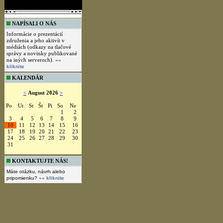
NAPÍSALI O NÁS
Informácie o prezentácií
združenia a jeho aktivít v
médiách (odkazy na tlačové
správy a novinky publikované
na iných serveroch).
»»
kliknite
KALENDÁR
<
August 2026
>
Po
Ut
St
Št
Pi
So
Ne
1
2
3
4
5
6
7
8
9
10
11
12
13
14
15
16
17
18
19
20
21
22
23
24
25
26
27
28
29
30
31
KONTAKTUJTE NÁS!
Máte otázku, návrh alebo
pripomienku?
»» kliknite